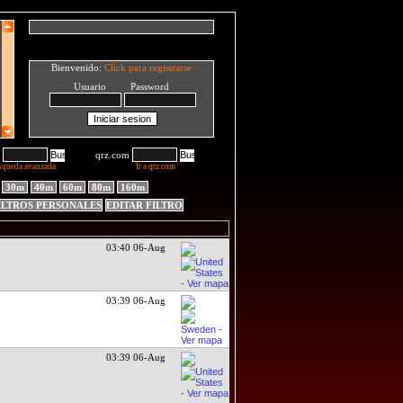
Bienvenido:
Click para registrarse
Usuario Password
qrz.com
squeda avanzada
Ir a qrz.com
30m
40m
60m
80m
160m
ILTROS PERSONALES
EDITAR FILTRO
03:40 06-Aug
03:39 06-Aug
03:39 06-Aug