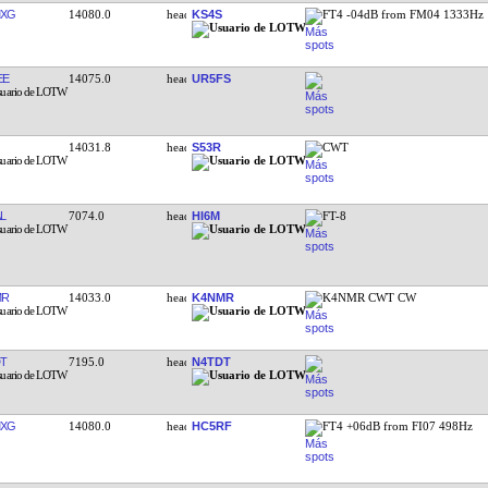
MXG
14080.0
KS4S
FT4 -04dB from FM04 1333Hz
EE
14075.0
UR5FS
14031.8
S53R
CWT
L
7074.0
HI6M
FT-8
MR
14033.0
K4NMR
K4NMR CWT CW
T
7195.0
N4TDT
MXG
14080.0
HC5RF
FT4 +06dB from FI07 498Hz