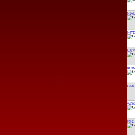
N1AU
N4TD
LU7
KC3M
RA3G
WC9
K3IE