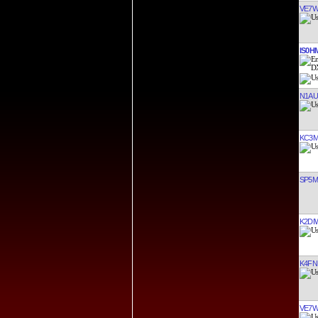
VE7
IS0H
N1AU
KC3M
SP5
K2DI
K4FN
VE7