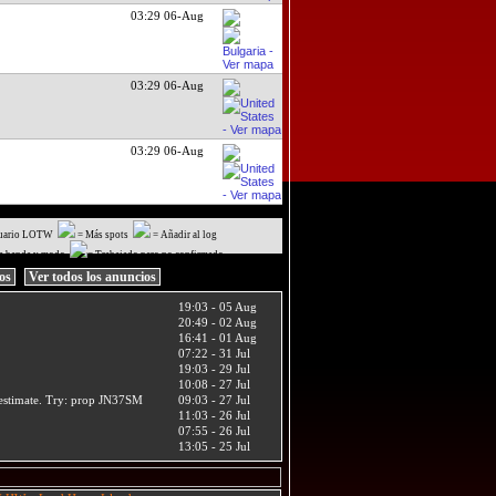
03:29 06-Aug
03:29 06-Aug
03:29 06-Aug
uario LOTW
= Más spots
= Añadir al log
a banda y modo
= Trabajado pero no confirmado
ios
Ver todos los anuncios
19:03 - 05 Aug
20:49 - 02 Aug
16:41 - 01 Aug
07:22 - 31 Jul
19:03 - 29 Jul
10:08 - 27 Jul
t estimate. Try: prop JN37SM
09:03 - 27 Jul
11:03 - 26 Jul
07:55 - 26 Jul
13:05 - 25 Jul