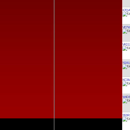
K7QA
VE7
VK2J
N1AU
KC3M
W4D
S53R