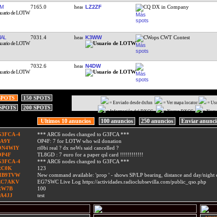
AM
7165.0
LZ2ZF
CQ DX in Company
AL
7031.4
K3WW
CWops CWT Contest
7032.6
N4DW
SPOTS
150 SPOTS
= Enviado desde dxfun
= Ver mapa locator
= Us
 SPOTS
200 SPOTS
= Información del DXCC
= Nuevo DXCC
= Nuev
Ultimos 10 anuncios
100 anuncios
250 anuncios
Enviar anunc
G3FCA-4
*** ARC6 nodes changed to G3FCA ***
9A9Y
OP4F: 7 for LOTW who wil donation
ON4WIY
ri0bi real ? dx neWs said cancelled ?
OP4F
TL8GD : 7 euro for a paper qsl card !!!!!!!!!!!!
G3FCA-4
*** ARC6 nodes changed to G3FCA ***
RC0K
123
HB9TVW
New command available: 'prop
' - shows SP/LP bearing, distance and day/nigh
EC7AKV
EG7SWC Live Log https://actividades.radioclubsevilla.com/public_qso.php
RW7B
100
PA4JJ
test