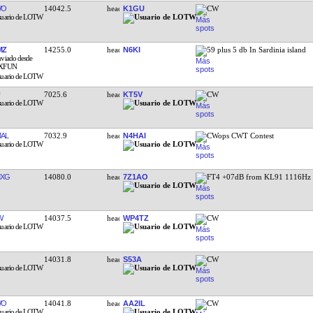
WO
14042.5
K1GU
CW
MZ
14255.0
N6KI
59 plus 5 db In Sardinia island
7025.6
KT5V
CW
AL
7032.9
N4HAI
CWops CWT Contest
MXG
14080.0
7Z1AO
FT4 +07dB from KL91 1116Hz
W
14037.5
WP4TZ
CW
14031.8
S53A
CW
WO
14041.8
AA2IL
CW