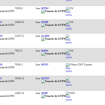
7030.0
WT9U
CW
WO
14043.0
K0HB
CW
JM
21075.2
ZL2BX
7023.3
NA8V
CW
AL
7036.5
N2YO
CWops CWT Contest
EE
18101.0
EX7DY
14031.8
S53R
CWT