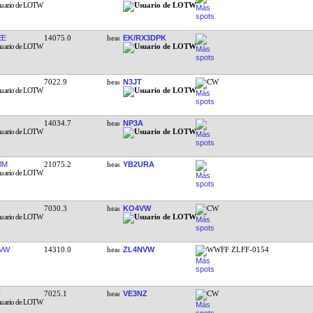
EE
14075.0
EK/RX3DPK
7022.9
N3JT
CW
14034.7
NP3A
JM
21075.2
YB2URA
7030.3
KO4VW
CW
VW
14310.0
ZL4NVW
WWFF ZLFF-0154
7025.1
VE3NZ
CW