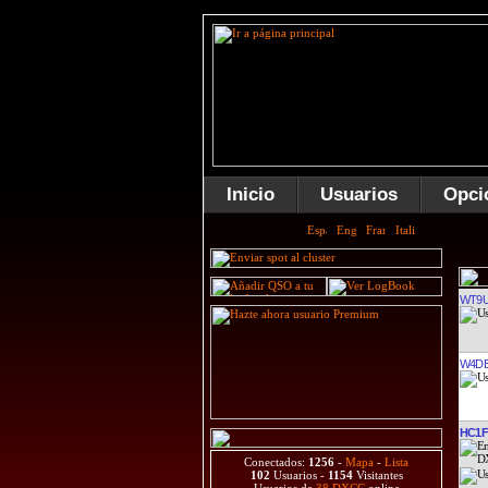
Inicio
Usuarios
Opci
WT9
W4D
HC1
Conectados:
1256
-
Mapa
-
Lista
102
Usuarios -
1154
Visitantes