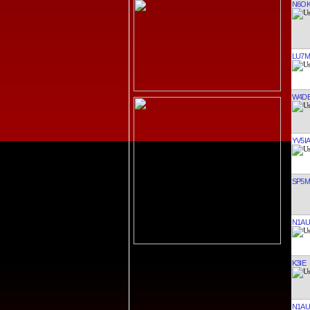
N6O
LU7
W4D
YV5IA
SP5
N1AU
K3IE
N1AU