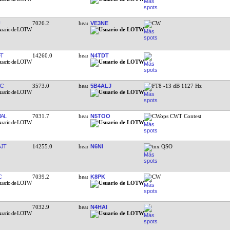
7026.2
VE3NE
CW
T
14260.0
N4TDT
MC
3573.0
5B4ALJ
FT8 -13 dB 1127 Hz
AL
7031.7
N5TOO
CWops CWT Contest
JT
14255.0
N6NI
tnx QSO
C
7039.2
K8PK
CW
7032.9
N4HAI