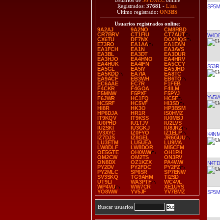
Usuarios de
38 DXCC
online
Registrados:
37681
-
Lista
SP5
Último registrado:
ON3BS
Usuarios registrados online
:
9A2AJ
9A2NO
CM8RBD
CR7BRV
CT1FIU
CT7AUT
W4D
CX6TU
DF7NX
DO2HQS
E73RO
EA1AA
EA1EAN
EA1FCH
EA1N
EA3AVS
EA3BL
EA3DT
EA3DUR
EA3HJO
EA4HNO
EA4HRV
EA4HUK
EA4IFN
EA5CCY
S53R
EA5GL
EA5IY
EA5JHD
EA5KDD
EA7IA
EA8TC
EA9ACF
EB3WH
EB6TO
EC6AAE
EC7R
F1FEB
F4CKR
F4GOA
F4ILM
F5MNW
F5PXF
F5PYJ
YV5IA
F6JWR
HC1FQ
HC5F
HC5RF
HC5VF
HI3SD
HI8R
HK3O
HP3BSM
HP6DJA
HR1R
IS0HMZ
IT9KQV
IT9KSS
IU0MBJ
IU0PHD
IU1TJV
IU2LVS
IU2SKI
IU3GKJ
IU8JRZ
IV3XYC
IZ0FYO
IZ1ELP
K4N
IZ7DJS
IZ8GEL
JR6GUU
LU3ETM
LU5UEA
LU9MA
LW8DLF
LW8DOR
MI5CFM
OE5GTE
OH0WW
OH1PH
OM2CW
OM2TS
ON3RV
ON8DX
OZ1KZX
PA4WW
N4TD
PY2DV
PY2FDC
PY2FZ
PY2MLC
SP6SR
SP7ENW
SV3SKQ
TG9AHM
TI2SD
UT9LI
WA3PTF
WC4VL
WP4VU
WW7CR
XE1UYS
YO8WW
YV5JF
YV7BMZ
SP5
Buscar usuarios