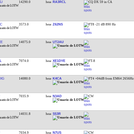
KU
14290.0
RA3RCL
CQ DX 59 in CA
MC
3573.0
Z62NS
FT8 -21 dB 890 Hz
EE
14075.0
UT2AU
L
7074.0
XE1DYE
FT-8
MXG
14080.0
K4CA
FT4 +04dB from EM64 2656Hz
7035.9
N3AD
CW
14031.8
S53R
7034.9
N7US
CW