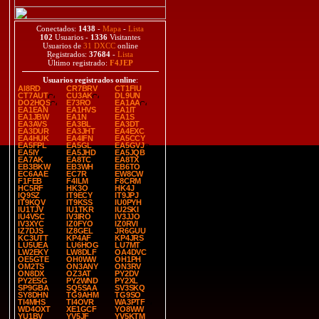
Conectados:
1438
-
Mapa
-
Lista
102
Usuarios -
1336
Visitantes
Usuarios de
31 DXCC
online
Registrados:
37684
-
Lista
Último registrado:
F4JEP
Usuarios registrados online
:
AI8RD
CR7BRV
CT1FIU
CT7AUT
CU3AK
DL9UN
DO2HQS
E73RO
EA1AA
EA1EAN
EA1HVS
EA1IT
EA1JBW
EA1N
EA1S
EA3AVS
EA3BL
EA3DT
EA3DUR
EA3JHT
EA4EXC
EA4HUK
EA4IFN
EA5CCY
EA5FPL
EA5GL
EA5GVJ
EA5IY
EA5JHD
EA5JQB
EA7AK
EA8TC
EA8TX
EB3BKW
EB3WH
EB6TO
EC6AAE
EC7R
EW8CW
F1FEB
F4ILM
F8CRM
HC5RF
HK3O
HK4J
IQ9SZ
IT9ECY
IT9JPJ
IT9KQV
IT9KSS
IU0PYH
IU1TJV
IU1TKR
IU2SKI
IU4VSC
IV3IRO
IV3JJO
IV3XYC
IZ0FYO
IZ0RVI
IZ7DJS
IZ8GEL
JR6GUU
KC3UTT
KP4AF
KP4JRS
LU5UEA
LU6HOG
LU7MT
LW2EKY
LW8DLF
OA4DVC
OE5GTE
OH0WW
OH1PH
OM2TS
ON3ANY
ON3RV
ON8DX
OZ3AT
PY2DV
PY2ESG
PY2WND
PY2XL
SP9GBA
SQ5SAA
SV3SKQ
SY8DHN
TG9AHM
TG9SO
TI4MHS
TI4OVR
WA3PTF
WD4OXT
XE1GCF
YO8WW
YU1BV
YV5JF
YV5KTM