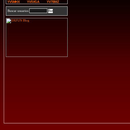
YV5MHX
YV5VGA
YV7BMZ
Buscar usuarios