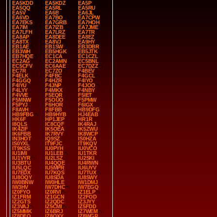
EA5KDD
EA5KDZ
EA5P
EA5QQ
EA5RL
EA5RU
EA5V
EA6B
EA6JL
EA6VD
EA7BO
EA7CPW
EA7EKS
EA7GRB
EA7HOH
EA7IM
EA7IZB
EA7JME
EA7LFH
EA7LRZ
EA7TR
EA8AP
EA8DEE
EA8EZ
EA8TX
EA8VJ
EA9HY
EB1AE
EB1SW
EB3DBR
EB3WH
EB5HGK
EB5JTK
EB7HQE
EC1CA
EC1CZL
EC2AG
EC2AMN
EC5BNL
EC5CFV
EC6AAE
EC7DZZ
EC7R
EC7ZO
F4BEV
F4ELK
F4FBC
F4GCL
F4GGQ
F4HZR
F4IYO
F4IYU
F4JNP
F4JOO
F4LYY
F4MKX
F4NBY
F4VVE
F5EQR
F5IET
F5MNW
F5OUO
F5PMW
F5PYJ
F6HOR
F6IGX
F8AVH
F8FBB
HB9DFG
HB9FBG
HB9HYB
HJ4EAB
HK6F
HP1JEP
HR1R
I8QLS
IC8CQF
IK4RAJ
IK4ZIF
IK5OEA
IK5ZWU
IK6FBB
IK7RVY
IK8WCP
IN3HOT
IQ9SZ
IS0HZA
IS0YXL
IT9FJC
IT9KQV
IT9KSS
IU0PYH
IU0VCO
IU1IMI
IU1LEB
IU1TKR
IU1VYR
IU2LSZ
IU2SKI
IU3BTU
IU4QQE
IU4RWN
IU5LQC
IU5MPR
IU6UYV
IU7EDX
IU7KQS
IU7TUX
IU8OQY
IU8SDA
IU8SWY
IW0BNW
IW0HLE
IW1DMJ
IW3HV
IW7DHC
IW7EGQ
IZ0FYO
IZ0RVI
IZ1ELP
IZ1FRM
IZ1GCN
IZ2FOD
IZ2GTS
IZ2QDC
IZ3JYY
IZ3VAJ
IZ5CMI
IZ5FDD
IZ5MMK
IZ6BRJ
IZ7WEM
IZ8DFO
IZ8QXY
IZ8WGR