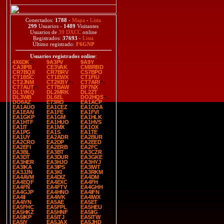
Conectados:
1788
-
Mapa
-
Lista
299
Usuarios -
1489
Visitantes
Usuarios de
39 DXCC
online
Registrados:
37693
-
Lista
Último registrado:
F6GNP
Usuarios registrados online
:
4X6DK
9A3PV
9A9Y
CA3IPB
CE3VAK
CM8RBD
CR7BQX
CR7BRV
CS7BPO
CT1BSC
CT1EWX
CT1FIU
CT2JNM
CT2KBY
CT7ARI
CT7AUT
CT7BAW
DF7NX
DL1YKQ
DL2MRK
DL2ZT
DL3WB
DL6EL
DO2HQS
DO6AZ
E73RO
EA1ACP
EA1AUO
EA1CEZ
EA1COA
EA1EAN
EA1FE
EA1FVI
EA1GKP
EA1GM
EA1HLK
EA1HTF
EA1HUO
EA1HVS
EA1IT
EA1MX
EA1OX
EA1PG
EA1S
EA1TE
EA1UY
EA2ADR
EA2BUR
EA2CRO
EA2DP
EA2EED
EA2EFI
EA2ERB
EA2FC
EA3BL
EA3BT
EA3CZR
EA3DT
EA3DUR
EA3GKE
EA3HER
EA3HJO
EA3HYJ
EA3IKA
EA3IPS
EA3IWT
EA3JJN
EA3KI
EA3RKM
EA4AVM
EA4DIZ
EA4DM
EA4EQF
EA4EXC
EA4FH
EA4FN
EA4FTV
EA4GHH
EA4GJP
EA4HNO
EA4IFN
EA4II
EA4IVK
EA4IWX
EA4IYN
EA5AE
EA5ET
EA5FHC
EA5FPL
EA5HEU
EA5HKZ
EA5HNF
EA5IIG
EA5IKP
EA5ITJ
EA5ITW
EA5IY
EA5JAX
EA5JHD