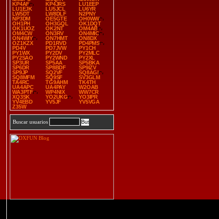
KP4AF
KP4JRS
LU1EEP
LU1EJK
LU5JCL
LU6YR
LW5DT
LW8DLF
N2PNY
NP3DM
OE5GTE
OH0WW
OH1PH
OH3GQL
OK1DQT
OK1UOZ
OK2NT
OM4AB
OM4CW
ON3RV
ON4MIC
ON4WIY
ON7HMT
ON8DX
OZ1KZX
PD1RVD
PD4PMS
PD4V
PD7JVW
PY1CH
PY1WX
PY2DV
PY2MLC
PY2SAO
PY2WND
PY2XL
SP3UR
SP5AA
SP5BKA
SP6DR
SP8BDF
SP9IZV
SP9JP
SQ2VF
SQ8AGI
SQ8MFM
SQ9SF
SV3GLM
TA4RC
TG9AHM
TK4TH
UA4APC
UA4PAY
W2OAB
WA3PTF
WP4NIX
WW7CR
XQ3SK
YO2UKG
YO3IPR
YV4EBD
YV5JF
YV5VGA
Z35W
Buscar usuarios