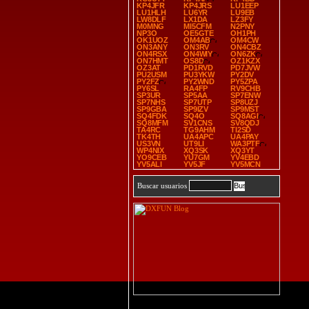
KP4JFR
KP4JRS
LU1EEP
LU1HLH
LU6YR
LU9EB
LW8DLF
LX1DA
LZ3FY
M0MNG
MI5CFM
N2PNY
NP3O
OE5GTE
OH1PH
OK1UOZ
OM4AB
OM4CW
ON3ANY
ON3RV
ON4CBZ
ON4RSX
ON4WIY
ON6ZK
ON7HMT
OS8D
OZ1KZX
OZ3AT
PD1RVD
PD7JVW
PU2USM
PU3YKW
PY2DV
PY2FZ
PY2WND
PY5ZPA
PY6SL
RA4FP
RV9CHB
SP3UR
SP5AA
SP7ENW
SP7NHS
SP7UTP
SP8UZJ
SP9GBA
SP9IZV
SP9MST
SQ4FDK
SQ4O
SQ8AGI
SQ8MFM
SV1CNS
SV8QDJ
TA4RC
TG9AHM
TI2SD
TK4TH
UA4APC
UA4PAY
US3VN
UT9LI
WA3PTF
WP4NIX
XQ3SK
XQ3YT
YO9CEB
YU7GM
YV4EBD
YV5ALI
YV5JF
YV5MCN
Buscar usuarios