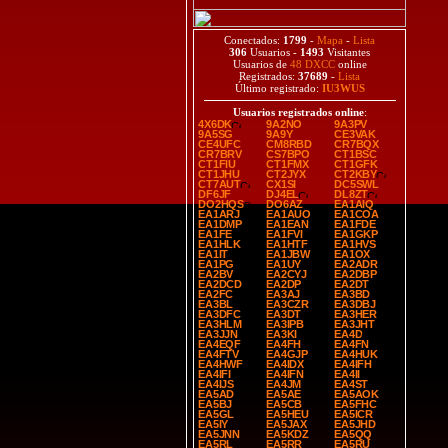
Conectados:
1799
-
Mapa
-
Lista
306
Usuarios -
1493
Visitantes
Usuarios de
48 DXCC
online
Registrados:
37689
-
Lista
Último registrado:
IU3WUS
Usuarios registrados online
:
4X6DK
9A2NO
9A3PV
9A5SG
9A9Y
CE3VAK
CE4UFC
CM8RBD
CR7BQX
CR7BRV
CS7BPO
CT1BSC
CT1FIU
CT1FMX
CT1GFK
CT1JHU
CT2JYX
CT2KBY
CT7AUT
CX1SI
DC5SWL
DF6JF
DJ4EL
DL8ZT
DO2HQS
DO6AZ
EA1AIQ
EA1ARJ
EA1AUO
EA1COA
EA1DMP
EA1EAN
EA1FDE
EA1FE
EA1FVI
EA1GKP
EA1HLK
EA1HTF
EA1HVS
EA1IT
EA1JBW
EA1OX
EA1PG
EA1UY
EA2ADR
EA2BV
EA2CYJ
EA2DBP
EA2DCD
EA2DP
EA2DT
EA2FC
EA3AJ
EA3BD
EA3BL
EA3CZR
EA3DBJ
EA3DFC
EA3DT
EA3HER
EA3HLM
EA3IPB
EA3JHT
EA3JJN
EA3KI
EA4D
EA4EQF
EA4FH
EA4FN
EA4FTV
EA4GJP
EA4HUK
EA4HWF
EA4IDX
EA4IFH
EA4IFI
EA4IFN
EA4II
EA4IJS
EA4JM
EA4ST
EA5AD
EA5AE
EA5AOK
EA5BJ
EA5CB
EA5FHC
EA5GL
EA5HEU
EA5ICR
EA5IY
EA5JAX
EA5JHD
EA5JNN
EA5KDZ
EA5QQ
EA5RL
EA5RR
EA5RU