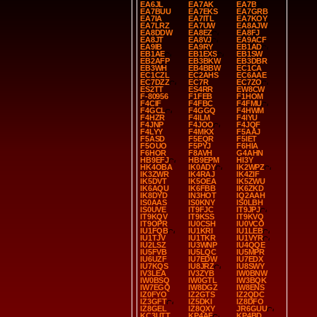
EA6JL
EA7AK
EA7B
EA7BUU
EA7EKS
EA7GRB
EA7IA
EA7ITL
EA7KOY
EA7LRZ
EA7UW
EA8AJW
EA8DDW
EA8EZ
EA8FJ
EA8JT
EA8VJ
EA9ACF
EA9IB
EA9RY
EB1AD
EB1AE
EB1EXS
EB1SW
EB2AFP
EB3BKW
EB3DBR
EB3WH
EB4BBW
EC1CA
EC1CZL
EC2AHS
EC6AAE
EC7DZZ
EC7R
EC7ZO
ES2TT
ES4RR
EW8CW
F-80956
F1FEB
F1HOM
F4CIF
F4FBC
F4FMU
F4GCL
F4GGQ
F4HWM
F4HZR
F4ILM
F4IYU
F4JNP
F4JOO
F4JQF
F4LYY
F4MKX
F5AAJ
F5ASD
F5EQR
F5IET
F5OUO
F5PYJ
F6HIA
F6HOR
F8AVH
G4AHN
HB9EFJ
HB9EPM
HI3Y
HK4OBA
IK0ADY
IK2WPZ
IK3ZWR
IK4RAJ
IK4ZIF
IK5DVT
IK5OEA
IK5ZWU
IK6AQU
IK6FBB
IK6ZKD
IK8DYD
IN3HOT
IQ2AAH
IS0AAS
IS0KNY
IS0LBH
IS0UVE
IT9FJC
IT9JPJ
IT9KQV
IT9KSS
IT9KVQ
IT9OPR
IU0CSH
IU0VCO
IU1FQB
IU1KRI
IU1LEB
IU1TJV
IU1TKR
IU1VYR
IU2LSZ
IU3WNP
IU4QQE
IU5FVB
IU5LQC
IU5MPR
IU6UZF
IU7EDW
IU7EDX
IU7KQS
IU8JRZ
IU8SWY
IV3LEA
IV3ZYB
IW0BNW
IW0BSQ
IW0GTL
IW3BQK
IW7EGQ
IW8DGZ
IW8ENS
IZ0FYO
IZ2GTS
IZ2QDC
IZ3GFT
IZ5DKI
IZ8DFO
IZ8GEL
IZ8QXY
JR6GUU
KC3UTT
KP4AF
KP4BD