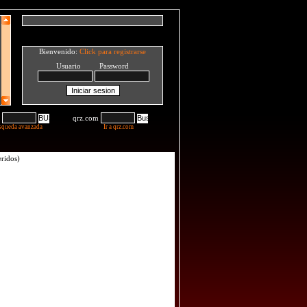
Bienvenido:
Click para registrarse
Usuario Password
qrz.com
squeda avanzada
Ir a qrz.com
ridos)