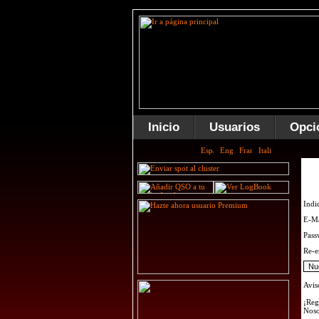
Inicio
Usuarios
Opci
Indi
E-Ma
Pass
Re-e
Avis
¡Reg
Noso