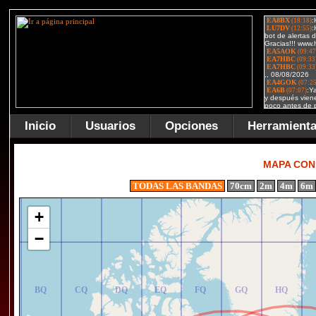
Inicio
Usuarios
Opciones
Herramient
AR
BR
CR
DR
ER
FR
GR
HR
MAPA CON
TODAS LAS BANDAS
70cm
2m
4m
6m
+
−
AQ
BQ
CQ
DQ
EQ
FQ
GQ
HQ