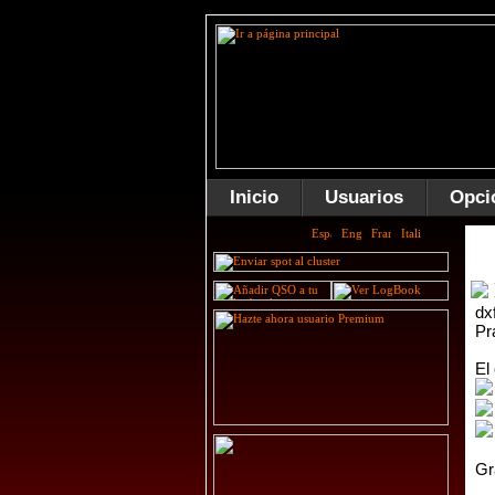
Inicio
Usuarios
Opci
dx
Pr
El
Gr