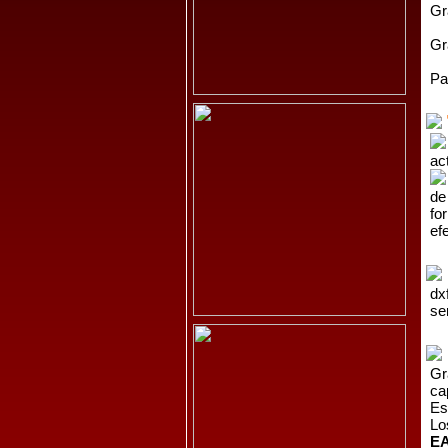
Gr
Gr
Pa
ac
de
fo
ef
dx
se
Gr
ca
Es
Lo
E