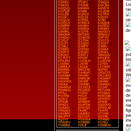
IT9FRX
IT9JPJ
IT9KQV
Lo
IT9KSS
IT9YRE
IU0CSH
IU0QVQ
IU0SRH
IU0VCO
ra
IU1FQB
IU1IMI
IU1JQM
IU1LEB
IU1RZX
IU1TKR
IU1UIC
IU2LSZ
IU2LVS
ot
IU2QLN
IU3FBL
IU3IIZ
IU3QGS
IU3RGX
IU4QQE
IU5MPR
IU5SEH
IU5SGU
IU7EDX
IU8SDA
IU8SWY
de
IU8WRL
IV3ZYB
IW2OGY
IW6DRH
IW7DHC
IW8DGZ
IZ0ADG
IZ0AON
IZ0FYO
IZ1ELP
IZ1TNA
IZ2GTS
IZ2LPT
IZ2QDC
IZ3GFT
IZ3VAJ
IZ4EFP
IZ4EKI
IZ5EBD
IZ5FDD
IZ5SAX
IZ8DFO
IZ8GEC
IZ8GEL
pu
IZ8QXY
IZ8STJ
JR6GUU
KC3UTT
KP4AF
KP4JFR
lo
KP4JRS
LU1HLH
LU3ETM
LU5EW
LU6YR
LU7DV
LW8DLF
LX1DA
LZ1VDR
si
M0MNG
MI5CFM
N2PNY
NP3DM
OA4DVC
OE5GTE
We
OH0WW
OH1PH
OK1UOZ
OM4AB
OM4CW
ON3ANY
ON3ONX
ON3RF
ON3RV
ON3UI
ON4MIC
ON4ROL
ex
ON4RSX
OZ1KZX
OZ3AT
de
PD0RUD
PD1RVD
PD7JVW
PP7LL
PY2DV
PY2SAO
de
PY2TIM
PY5JY
RV9CHB
RZ6LY
S52BT
SP2GPU
en
SP3UR
SP8BDF
SP9HE
na
SP9IZV
SQ4FDK
SQ5OVG
SQ8AGI
SV1CNS
SV3GLM
fi
SV8QDJ
TA4RC
TK4TH
UA4APC
UA4PAY
UT1VW
pa
WA3PTF
XE1TZP
XQ3SK
XQ3YT
YO2DSA
YO4WO
in
YO6OFC
YO8WW
YU7BJ
aut
YV4EBD
YV5JF
YV5MCN