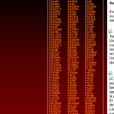
EA4IFI
EA4IFN
EA4II
Av
EA4IOL
EA4LY
EA4ZQ
EA5AD
EA5AOK
EA5AQA
EA5CCY
EA5CRC
EA5ET
Es
EA5FPL
EA5GL
EA5HNF
EA5ICR
EA5IIG
EA5IKP
su
EA5IY
EA5JAX
EA5JFX
EA5JHD
EA5JLB
EA5JQF
na
EA5KDD
EA5KDZ
EA5PS
EA5QQ
EA5RL
EA5XC
EA6B
EA6VJ
EA7AK
EA7GRB
EA7HPV
EA7IA
EA7IM
EA7ISN
EA7ITL
EA7JCR
EA7JJR
EA7JQA
To
EA7KOY
EA7LEI
EA7LRZ
EA8ARG
EA8AUW
EA8CH
Us
EA8CHF
EA8CQA
EA8CYX
cu
EA8DCZ
EA8DDW
EA8DMS
EA8TX
EA8UE
EA8VJ
re
EA9IB
EB1AD
EB1AE
EB1CU
EB1DFL
EB1HRW
ac
EB1NT
EB1SW
EB3DBR
Us
EB3WH
EB5HGK
EB6TO
EC1ALT
EC1CA
EC1CT
qu
EC2AG
EC2AHS
EC2AMN
EC5APA
EC5BNL
EC5CFV
EC6AAE
EC7AKV
EC7R
EC8ADS
ES2TT
F-80956
F1FEB
F1HOM
F4ELC
F4FBC
F4FJI
F4FMU
F4HMU
F4HRU
F4ILM
F4JFV
F4JNP
F4JSZ
po
F4JZA
F4LEV
F4LYY
F4MKX
F4MRK
F4NBY
bi
F4NFA
F4VVE
F5AAJ
F5ASD
F5HDN
F5IET
ej
F5MNW
F5OUO
F5PYJ
la
F6HIA
F8AVH
F8FBB
G0CXP
HB9EPM
HB9HYB
El
HC5F
HI7OT
HJ4EAB
HK3BJB
HK4OBA
I8XBQ
de
IC8CUQ
IK1LAL
IK2WPZ
IK4RAJ
IK4ZIF
IK5DVT
La
IK5DVW
IK6FBB
IK6ZKD
so
IN3HOT
IQ2AAH
IS0KNY