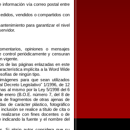
e información vía correo postal entre
cedidos, vendidos o compartidos con
ntenimiento para garantizar el nivel
ervidor.
omentarios, opiniones o mensajes
e control periódicamente y censuran
n vigente.
os de las páginas enlazadas en este
racterística implícita a la Word Wide
sofías de ningún tipo.
imágenes para que sean utilizados
al Decreto Legislativo" 1/1996, de 12
chas al mismo por la Ley 5/1998 del 6
e enero (B.O.E. número 7, del 8 de
opia de fragmentos de otras ajenas de
as de carácter plástico, fotográfico
nclusión se realice a título de cita o
rá realizarse con fines docentes o de
 e indicando la fuente y el nombre del
. Si algún autor considera que su