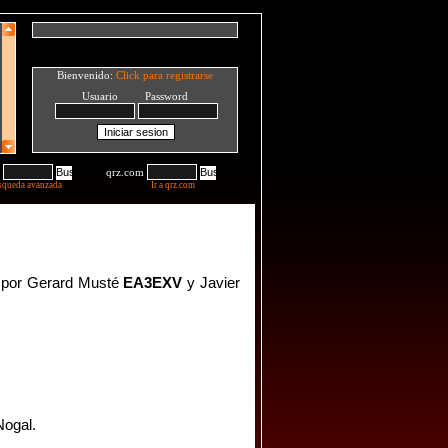
Bienvenido:
Click para registrarse
Usuario Password
qrz.com
squeda avanzada
Ir a qrz.com
4 por Gerard Musté
EA3EXV
y Javier
Nogal.