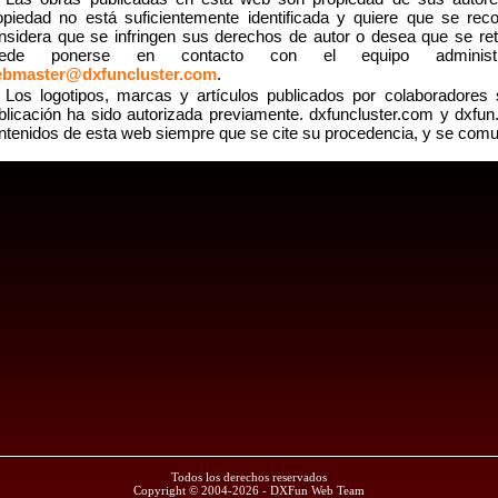
opiedad no está suficientemente identificada y quiere que se reco
nsidera que se infringen sus derechos de autor o desea que se reti
uede ponerse en contacto con el equipo administra
bmaster@dxfuncluster.com
.
Los logotipos, marcas y artículos publicados por colaboradore
blicación ha sido autorizada previamente. dxfuncluster.com y dxfun
ntenidos de esta web siempre que se cite su procedencia, y se comun
Todos los derechos reservados
Copyright © 2004-2026 - DXFun Web Team