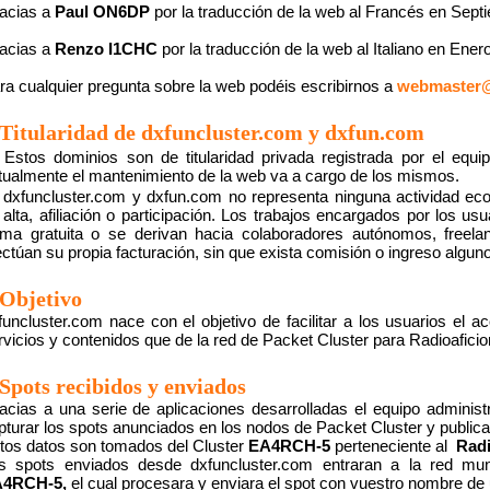
acias a
Paul ON6DP
por la traducción de la web al Francés en Sept
acias a
Renzo I1CHC
por la traducción de la web al Italiano en Ener
ra cualquier pregunta sobre la web podéis escribirnos a
webmaster@
Titularidad de dxfuncluster.com y dxfun.com
Estos dominios son de titularidad privada registrada por el equi
tualmente el mantenimiento de la web va a cargo de los mismos.
dxfuncluster.com y dxfun.com no representa ninguna actividad eco
 alta, afiliación o participación. Los trabajos encargados por los us
rma gratuita o se derivan hacia colaboradores autónomos, freel
ectúan su propia facturación, sin que exista comisión o ingreso algu
Objetivo
funcluster.com nace con el objetivo de facilitar a los usuarios el ac
rvicios y contenidos que de la red de Packet Cluster para Radioafici
Spots recibidos y enviados
acias a una serie de aplicaciones desarrolladas el equipo adminis
pturar los spots anunciados en los nodos de Packet Cluster y publica
tos datos son tomados del Cluster
EA4RCH-5
perteneciente al
Rad
s spots enviados desde dxfuncluster.com entraran a la red mun
A4RCH-5,
el cual procesara y enviara el spot con vuestro nombre de 