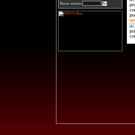
Buscar usuarios
pr
co
p
we
pu
co