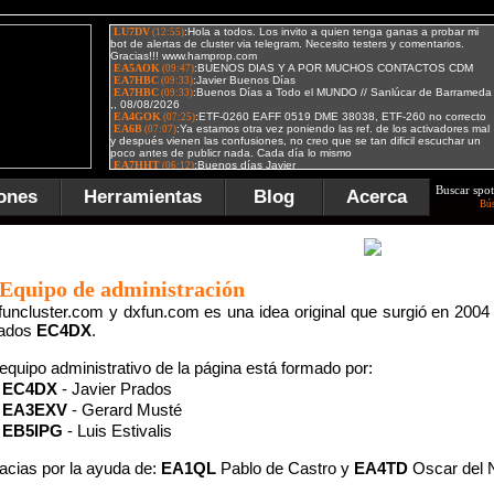
Buscar spot
ones
Herramientas
Blog
Acerca
Bú
Equipo de administración
funcluster.com y dxfun.com es una idea original que surgió en 200
ados
EC4DX
.
 equipo administrativo de la página está formado por:
EC4DX
- Javier Prados
EA3EXV
- Gerard Musté
EB5IPG
- Luis Estivalis
acias por la ayuda de:
EA1QL
Pablo de Castro y
EA4TD
Oscar del 