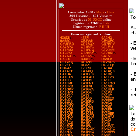
Conectados:
1988
-
Mapa
-
Lista
364
Usuarios -
1624
Visitantes
To
Usuarios de
51 DXCC
online
Registrados:
37686
-
Lista
Último registrado:
F4LUI
Ac
ch
Usuarios registrados online
:
4X6DK
4Z5FI
9A2NO
9A5SG
CE3VAK
CE4UFC
- 
CM8RBD
CR7BQX
CR7BRV
CS7BPO
CT1BSC
CT1FIU
we
CT1FMX
CT1FOQ
CT2JNM
CT2JYX
CT2KBY
CT7ARI
CT7AUT
CU3AK
CX1SI
- 
CX6DZ
DJ4EL
DK9CK
DL1YKQ
DL1ZBE
DL2MRK
Lo
DL2ZT
DL8ZT
DO2HQS
DO6AZ
E73RO
EA1AA
EA1ACP
EA1AIQ
EA1AQK
- 
EA1BA
EA1BCK
EA1DU
EA1EAN
EA1EAU
EA1EVS
en
EA1FB
EA1FDE
EA1FE
EA1FMF
EA1FNT
EA1FQO
EA1FRB
EA1FVI
EA1GIB
- 
EA1GKP
EA1GYA
EA1HLK
EA1HVS
EA1OX
EA1PS
re
EA1PZV
EA1S
EA1UY
EA2AK
EA2CG
EA2EED
EA2EES
EA2ERB
EA2FC
EA2FMO
EA2HK
EA2XG
EA3AKA
EA3AVS
EA3BL
EA3CZR
EA3DBJ
EA3DT
La
EA3DUR
EA3GBU
EA3HER
EA3HJO
EA3HLM
EA3HYJ
dx
EA3IAP
EA3IKA
EA3KI
EA4ACS
EA4BX
EA4D
co
EA4EQF
EA4FN
EA4FVT
Cr
EA4GJP
EA4GOK
EA4GRG
EA4HIA
EA4HNO
EA4HPW
EA4HTA
EA4HUK
EA4IEI