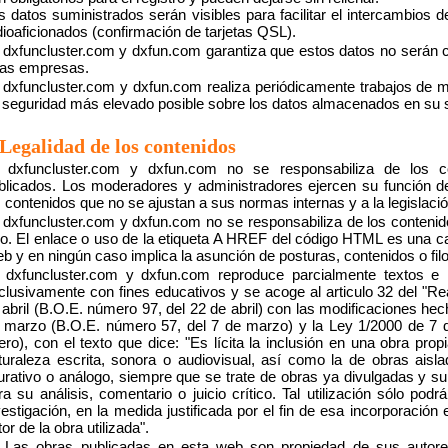
s datos suministrados serán visibles para facilitar el intercambios d
dioaficionados (confirmación de tarjetas QSL).
dxfuncluster.com y dxfun.com garantiza que estos datos no serán 
ras empresas.
dxfuncluster.com y dxfun.com realiza periódicamente trabajos de ma
 seguridad más elevado posible sobre los datos almacenados en su s
Legalidad de los contenidos
dxfuncluster.com y dxfun.com no se responsabiliza de los c
blicados. Los moderadores y administradores ejercen su función d
s contenidos que no se ajustan a sus normas internas y a la legislació
dxfuncluster.com y dxfun.com no se responsabiliza de los contenid
tio. El enlace o uso de la etiqueta A HREF del código HTML es una ca
b y en ningún caso implica la asunción de posturas, contenidos o filo
dxfuncluster.com y dxfun.com reproduce parcialmente textos e 
clusivamente con fines educativos y se acoge al articulo 32 del "Re
 abril (B.O.E. número 97, del 22 de abril) con las modificaciones he
 marzo (B.O.E. número 57, del 7 de marzo) y la Ley 1/2000 de 7 d
ero), con el texto que dice: "Es lícita la inclusión en una obra pr
turaleza escrita, sonora o audiovisual, así como la de obras aislad
gurativo o análogo, siempre que se trate de obras ya divulgadas y su i
ra su análisis, comentario o juicio crítico. Tal utilización sólo pod
vestigación, en la medida justificada por el fin de esa incorporación
or de la obra utilizada".
Las obras publicadas en esta web son propiedad de sus autores