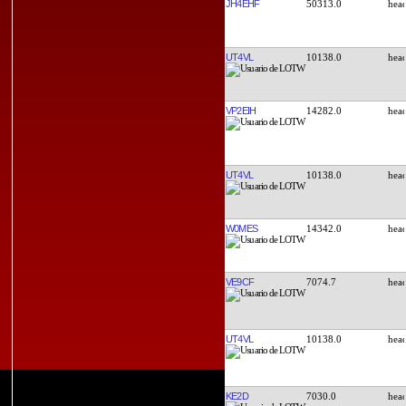
JH4EHF
50313.0
UT4VL
10138.0
VP2EIH
14282.0
UT4VL
10138.0
W0MES
14342.0
VE9CF
7074.7
UT4VL
10138.0
KE2D
7030.0