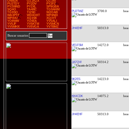
ON8DX
OZ1KZX
OZ3AT
PU2TDY
PY2DV
PY2FZ
PY2WND
PY2XL
SP9GBA
SQ4O
TA4RC
TG9AHM
PU2TWZ
3700.0
TG9SO
TI2SD
W2OAB
WA3PTF
WD4OXT
WP4NIX
WP4VU
XQ3SK
XQ3YT
YO8WW
YU4EA
YV5ALI
YV5JF
YV5KTM
YV5MCN
YV5MHX
YV5VGA
YV7BMZ
JH4EHF
50313.0
Buscar usuarios
VE1FSM
14272.0
JA7QVI
50314.2
9K2ES
14223.0
KK4CDK
14075.2
JH4EHF
50313.0