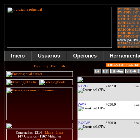
Inicio
Usuarios
Opciones
Herramient
TODAS LAS BANDA
EA
HF
HF+6m
V-U+6
K3SNO
7182.0
WP4F
7030.0
PU2TWZ
3700.0
Conectados:
1314
-
Mapa
-
Lista
147
Usuarios -
1167
Visitantes