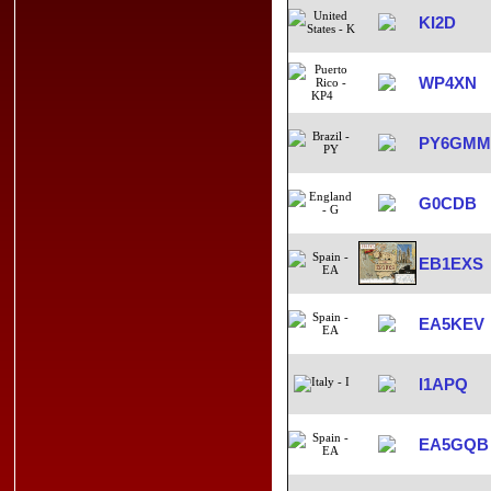
KI2D
WP4XN
PY6GMM
G0CDB
EB1EXS
EA5KEV
I1APQ
EA5GQB