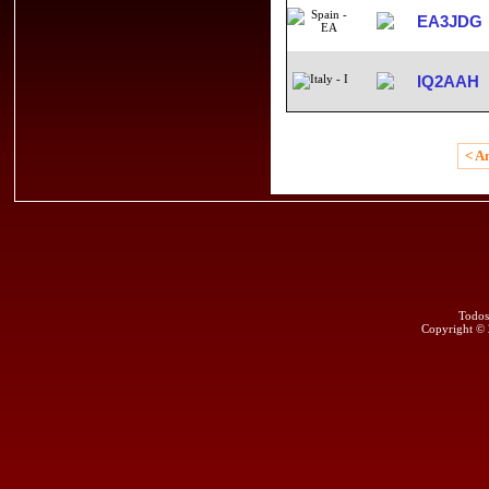
EA3JDG
IQ2AAH
< A
Todos
Copyright ©