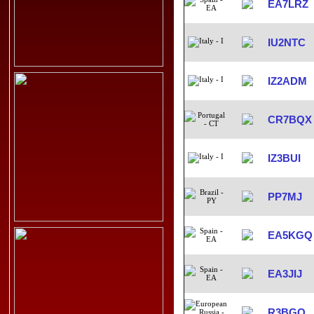
EA7LRZ
IU2NTC
IZ2ADM
CR7BQX
IZ3BUI
PP7MJ
EA5KGQ
EA3JIJ
R3BGQ