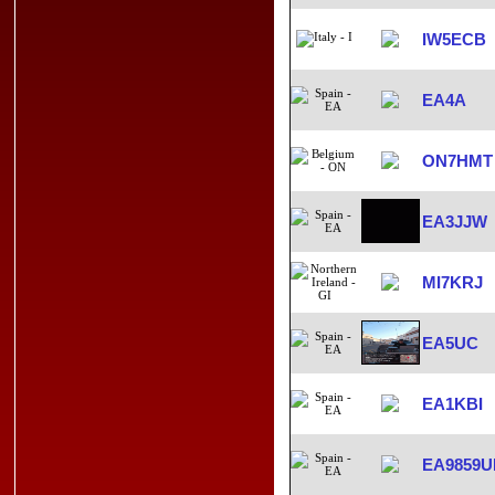
IW5ECB
EA4A
ON7HMT
EA3JJW
MI7KRJ
EA5UC
EA1KBI
EA9859