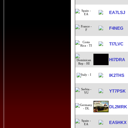
EA7LSJ
F4NEG
TI7LVC
HI7DRA
IK2THS
YT7PSK
DL2MRK
EA5HKX