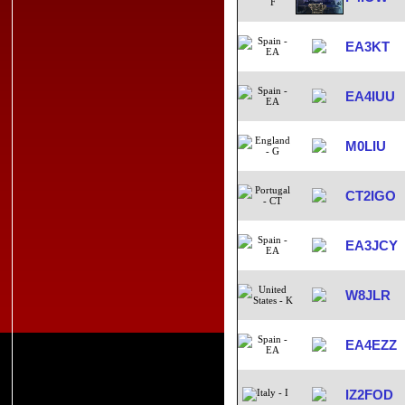
EA3KT
EA4IUU
M0LIU
CT2IGO
EA3JCY
W8JLR
EA4EZZ
IZ2FOD