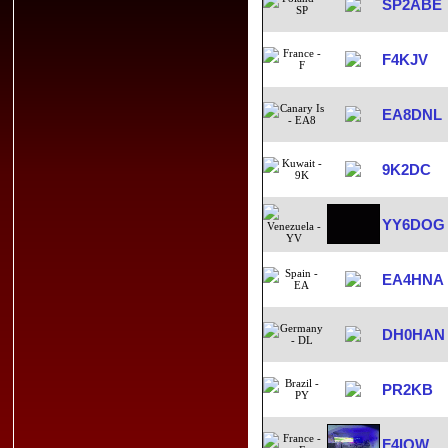
SP2ABE
F4KJV
EA8DNL
9K2DC
YY6DOG
EA4HNA
DH0HAN
PR2KB
F4IOW