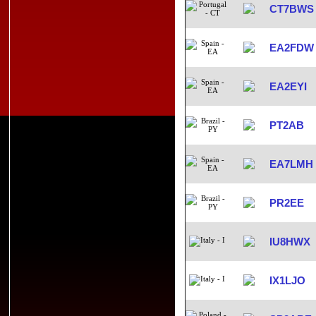
CT7BWS
EA2FDW
EA2EYI
PT2AB
EA7LMH
PR2EE
IU8HWX
IX1LJO