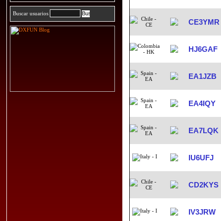
Buscar usuarios
CE3YMR
HJ6GAF
EA1JZB
EA4IQY
EA7LQK
IU6UFJ
CD2KYS
IV3JRW