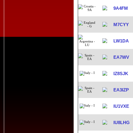
9A4FM
M7CYY
LW1DA
EA7WV
IZ8SJK
EA3IZP
IU1VXE
IU8LHG