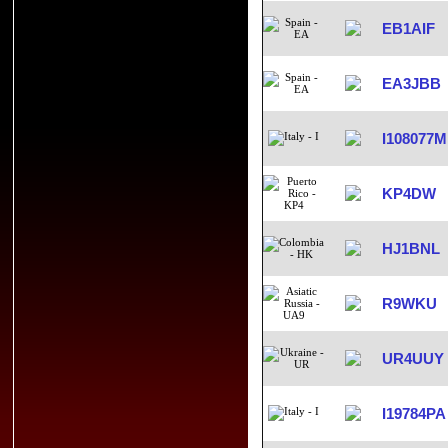
EB1AIF
EA3JBB
I108077M
KP4DW
HJ1BNL
R9WKU
UR4UUY
I19784PA