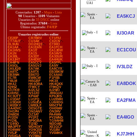
Conectados:
1207
-
Mapa
-
Lista
EA5KCJ
98
Usuarios -
1109
Visitantes
Usuarios de
33 DXCC
online
Registrados:
37684
-
Lista
Último registrado:
F4JEP
IU3OAR
Usuarios registrados online
:
CE2EP
CR7BRV
CT1FIU
CT7AUT
CU3AK
CX2CN
DL9UN
DO2HQS
E73RO
EA1AA
EA1EAN
EA1FCH
EC1COU
EA1HVS
EA1IT
EA1JBW
EA1N
EA1S
EA3AVS
EA3BL
EA3DT
EA3DUR
EA3JHT
EA4EXC
EA4HUK
EA4IFN
EA5CCY
EA5FPL
EA5GL
EA5GVJ
EA5IY
IV3LDZ
EA5JQB
EA7AK
EA8CYX
EA8TC
EA8TX
EB3BKW
EB3WH
EB6TO
EC6AAE
EC7R
EW8CW
F1FEB
F4ILM
HI5GBF
HK3X
EA8DOK
HK4J
HK4OBA
HK4QXX
IQ9SZ
IT9ECY
IT9KQV
IU1TKR
IU2LSZ
IU2SKI
IU4VSC
IV3JJO
JR6GUU
KC3UTT
KP4AF
KP4JRS
LU1EAF
LU1FQ
LU2EMH
EA2FMA
LU3EAR
LU5UEA
LU6HOG
LW2EKY
LW8DLF
MI5CFM
OA4DVC
OE5GTE
OH0WW
OH1PH
ON3ANY
ON3RV
ON8DX
OZ3AT
PA4WW
EA4IGO
PY2DV
PY2FZ
PY2WND
PY2XL
SP9GBA
TG9AHM
TG9SO
TI2SD
W2OAB
WA3PTF
WD4OXT
XE1GCF
YO8WW
YO9CEB
YU1BV
YV5JF
YV5KTM
YV5MHX
KJ7JHH
YV5VGA
YV7BMZ