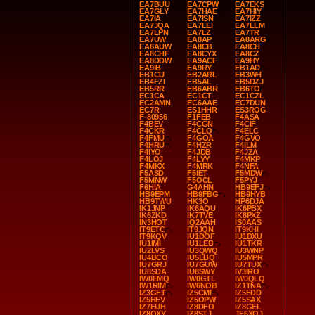
EA7BUU
EA7CPW
EA7EKS
EA7GLY
EA7HAE
EA7HIY
EA7IA
EA7ISN
EA7IZZ
EA7JQA
EA7LEI
EA7LLM
EA7LPN
EA7LZ
EA7TR
EA7UW
EA8AP
EA8ARG
EA8AUW
EA8CB
EA8CH
EA8CHF
EA8CYX
EA8CZ
EA8DDW
EA9ACF
EA9HY
EA9IB
EA9RY
EB1AD
EB1CU
EB2ARL
EB3WH
EB4FZI
EB5AL
EB5DZJ
EB5RR
EB6ABR
EB6TO
EC1CA
EC1CT
EC1CZL
EC2AMN
EC6AAE
EC7DUN
EC7R
ES1HHR
ES3ROG
F-80956
F1FEB
F4ASA
F4BEV
F4CGN
F4CIF
F4CKR
F4CLQ
F4ELC
F4FMU
F4GOA
F4GVO
F4HRU
F4HZR
F4ILM
F4IYO
F4JDB
F4JZA
F4LOJ
F4LYY
F4MKP
F4MKX
F4MRK
F4NFA
F5ASD
F5IET
F5MDW
F5MNW
F5OCL
F5PYJ
F6HIA
G4AHN
HB9EFJ
HB9EPM
HB9FBG
HB9HYB
HB9TWU
HK3O
HP6DJA
IK1JNP
IK6AQU
IK6PBX
IK6ZKD
IK7TVE
IK8PXZ
IN3HOT
IQ2AAH
IS0AAS
IT9ETC
IT9JQN
IT9KHI
IT9KQV
IU1DOF
IU1DXU
IU1IMI
IU1LEB
IU1TKR
IU2LVS
IU3QWQ
IU3WNP
IU4BCO
IU5LBQ
IU5MPR
IU7GRJ
IU7GUW
IU7TUX
IU8SDA
IU8SWY
IV3IRO
IW0EMQ
IW0GTL
IW0QLQ
IW1RIM
IW6NOB
IZ1TNA
IZ3GFT
IZ5CMI
IZ5FDD
IZ5HEV
IZ5OPW
IZ5SAX
IZ7EUH
IZ8DFO
IZ8GEL
IZ8QXY
IZ8STJ
JF6XQJ