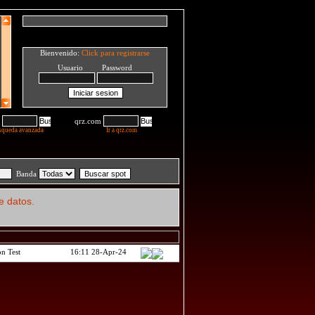
Bienvenido:
Click para registrarse
Usuario Password
qrz.com
squeda avanzada
Ir a qrz.com
Banda
e datos.
n Test
16:11 28-Apr-24