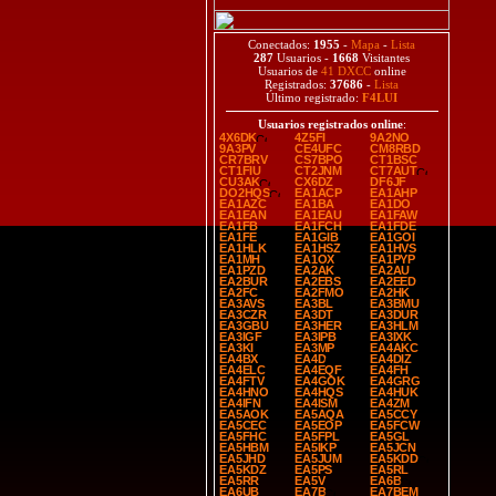
Conectados:
1955
-
Mapa
-
Lista
287
Usuarios -
1668
Visitantes
Usuarios de
41 DXCC
online
Registrados:
37686
-
Lista
Último registrado:
F4LUI
Usuarios registrados online
:
4X6DK
4Z5FI
9A2NO
9A3PV
CE4UFC
CM8RBD
CR7BRV
CS7BPO
CT1BSC
CT1FIU
CT2JNM
CT7AUT
CU3AK
CX6DZ
DF6JF
DO2HQS
EA1ACP
EA1AHP
EA1AZC
EA1BA
EA1DO
EA1EAN
EA1EAU
EA1FAW
EA1FB
EA1FCH
EA1FDE
EA1FE
EA1GIB
EA1GOI
EA1HLK
EA1HSZ
EA1HVS
EA1MH
EA1OX
EA1PYP
EA1PZD
EA2AK
EA2AU
EA2BUR
EA2EBS
EA2EED
EA2FC
EA2FMO
EA2HK
EA3AVS
EA3BL
EA3BMU
EA3CZR
EA3DT
EA3DUR
EA3GBU
EA3HER
EA3HLM
EA3IGF
EA3IPB
EA3IXK
EA3KI
EA3MP
EA4AKC
EA4BX
EA4D
EA4DIZ
EA4ELC
EA4EQF
EA4FH
EA4FTV
EA4GOK
EA4GRG
EA4HNO
EA4HQS
EA4HUK
EA4IFN
EA4ISM
EA4ZM
EA5AOK
EA5AQA
EA5CCY
EA5CEC
EA5EOP
EA5FCW
EA5FHC
EA5FPL
EA5GL
EA5HBM
EA5IKP
EA5JCN
EA5JHD
EA5JUM
EA5KDD
EA5KDZ
EA5PS
EA5RL
EA5RR
EA5V
EA6B
EA6UB
EA7B
EA7BEM