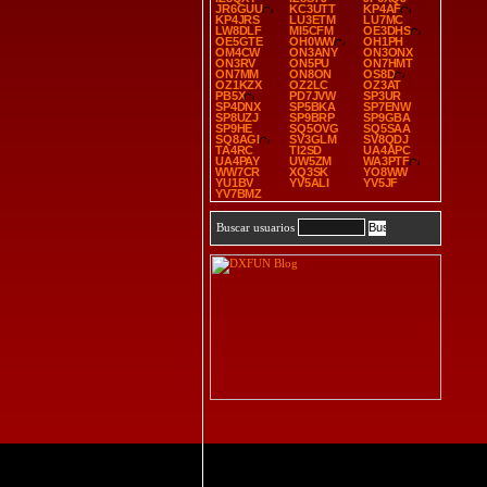
JR6GUU
KC3UTT
KP4AF
KP4JRS
LU3ETM
LU7MC
LW8DLF
MI5CFM
OE3DHS
OE5GTE
OH0WW
OH1PH
OM4CW
ON3ANY
ON3ONX
ON3RV
ON5PU
ON7HMT
ON7MM
ON8ON
OS8D
OZ1KZX
OZ2LC
OZ3AT
PB5X
PD7JVW
SP3UR
SP4DNX
SP5BKA
SP7ENW
SP8UZJ
SP9BRP
SP9GBA
SP9HE
SQ5OVG
SQ5SAA
SQ8AGI
SV3GLM
SV8QDJ
TA4RC
TI2SD
UA4APC
UA4PAY
UW5ZM
WA3PTF
WW7CR
XQ3SK
YO8WW
YU1BV
YV5ALI
YV5JF
YV7BMZ
Buscar usuarios