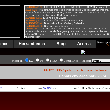
Buscar spot
ones
Herramientas
Blog
Acerca
Bú
Buscar en:
DX
DE
FREQ
Comentarios - Buscar:
66.821.986 Spots guardados en la base d
1 spots enviados por SV3ISC
14105.0
(VarAC Digi Mode) Configuratio
SC
SV3ISC