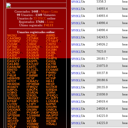
5358.3
SP9BGL
14093.4
SP9BGL
Conectados:
1448
-
Mapa
-
Lista
99
Usuarios -
1349
Visitantes
14093.4
SP9BGL
Usuarios de
33 DXCC
online
Registrados:
37686
-
Lista
14090.4
SP9BGL
Último registrado:
F4LUI
14090.4
SP9BGL
Usuarios registrados online
:
9A2AJ
9K2KU
AI8RD
14243.5
SP9BGL
CA4OMQ
CE3VAK
CE4UFC
CR7BRV
CT1FIU
CT7AUT
CU3AK
CX6DZ
CX6TU
24926.2
SP9BGL
DF7NX
DO2HQS
EA1EAN
EA1FCH
EA1HVS
EA1MH
7025.0
SP9BGL
EA2FMO
EA3AVS
EA3BL
EA3DT
EA3DUR
EA4D
EA4HNO
EA4HUK
EA4IFN
28181.7
SP9BGL
EA5CCY
EA5FPL
EA5GL
EA5JHD
EA7LNY
EA7TR
21075.0
SP9BGL
EA8AUW
EA8TC
EB3WH
EB6TO
EC1CZL
EC6AAE
EC7R
F1FEB
F4HRU
10137.8
SP9BGL
F4ILM
F5MNW
F5PYJ
HB9HYB
HC5F
HC5VF
28180.6
SP9BGL
HI7OT
HJ6AZV
HK4J
HK6KDK
HP3BSM
HR1R
IK0ADY
IT9KQV
IU1TKR
28135.0
SP9BGL
IU8FUL
IU8QTK
IU8SDA
IV3IRO
IZ0AON
IZ0RVI
21030.0
SP9BGL
IZ7DJS
IZ8GEL
JF6XQJ
JR6GUU
KB2SXT
KC3UTT
KP4AF
KP4JRS
LU5UEA
24919.4
SP9BGL
LU7DV
LZ3FY
N2PNY
OE5GTE
OH0WW
OH1PH
24920.4
SP9BGL
ON3ONX
ON3RV
ON8CA
OZ3AT
PY2MDF
SP4DNX
SP7ENW
TG9AHM
WA3PTF
14225.0
SP9BGL
WC4VL
WT2Q
WW7CR
XE1TZP
XE1XR
XQ3SK
14225.0
SP9BGL
XQ3YT
YO8WW
YV5ALI
YV5JF
YV7BMZ