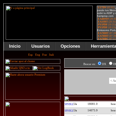
Inicio
Usuarios
Opciones
Herramient
Buscar en:
DX
D
< A
18081.0
SP9BGL
14075.9
SP9BGL