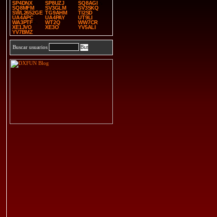
SP4DNX
SP8UZJ
SQ8AGI
SQ8MFM
SV3GLM
SV3SKQ
SWL2652GE
TG9AHM
TI2SD
UA4APC
UA4PAY
UT9LI
WA3PTF
WT2Q
WW7CR
XE1JVO
XE3O
YV5ALI
YV7BMZ
Buscar usuarios