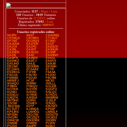
Conectados:
1137
-
Mapa
-
Lista
118
Usuarios -
1019
Visitantes
Usuarios de
32 DXCC
online
Registrados:
37692
-
Lista
Último registrado:
HB9WT
Usuarios registrados online
:
9A3PV
9A9Y
CA4OMQ
CR7BQX
CR7BRV
CT7AUT
DF7NX
DO2HQS
E73RO
EA1EAN
EA1FEN
EA1IT
EA1OX
EA1PG
EA2DUX
EA3BL
EA3DT
EA3DUR
EA3HER
EA3HJO
EA3MP
EA3XL
EA4D
EA4HNO
EA4IFN
EA4IWX
EA5GL
EA5HKZ
EA5ITJ
EA5IYX
EA5JHD
EA6JL
EA6UB
EB1SW
EB3DBR
EB3WH
EC2AHS
EC6AAE
EC7R
ES3ROG
F1FEB
F4ASA
F4GOA
F4GVO
F4JOO
F5MNW
F5OUO
F8CRM
HB9EFJ
HC5F
HK3O
IK6AQU
IK8RIH
IS0LLL
IT9IRH
IT9KQV
IU1LEB
IU1TKR
IU1VYR
IU2GFU
IU2SKI
IU4VSC
IU5LQC
IU5SGU
IU7BSE
IU7KQS
IU8QTK
IU8SDA
IW0BNW
IW7DHC
IZ0RVI
IZ1ELP
IZ5CMI
IZ5HEV
IZ8GEL
JM1CMA
K0TF
KB2SXT
KC3UTT
KJ4NQA
KP4AF
KP4JRS
LU6HOG
LW8DLF
NP3DM
OE1CIW
OE5GTE
OH1PH
OK1DQT
OK2IOZ
OM4CW
ON3ONX
ON3RV
ON8DE
ON8DX
PY2DV
PY2OV
RA4FP
RZ6LY