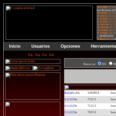
Inicio
Usuarios
Opciones
Herramient
Buscar en:
DX
D
144289.8
IU2GFU
7112.5
IU2GFU
7112.5
IU2GFU
7033.0
IU2GFU