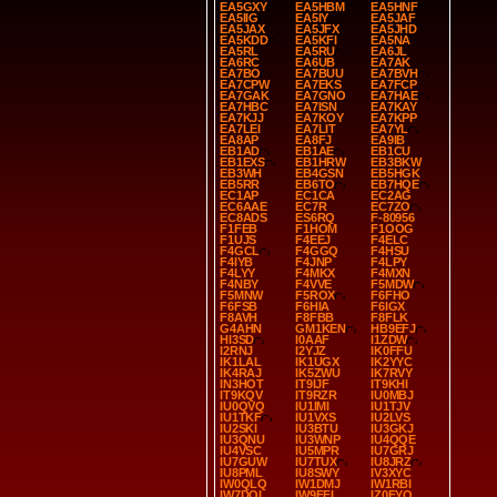
EA5GXY
EA5HBM
EA5HNF
EA5IIG
EA5IY
EA5JAF
EA5JAX
EA5JFX
EA5JHD
EA5KDD
EA5KFI
EA5NA
EA5RL
EA5RU
EA6JL
EA6RC
EA6UB
EA7AK
EA7BO
EA7BUU
EA7BVH
EA7CPW
EA7EKS
EA7FCP
EA7GAK
EA7GNO
EA7HAE
EA7HBC
EA7ISN
EA7KAY
EA7KJJ
EA7KOY
EA7KPP
EA7LEI
EA7LIT
EA7YL
EA8AP
EA8FJ
EA9IB
EB1AD
EB1AE
EB1CU
EB1EXS
EB1HRW
EB3BKW
EB3WH
EB4GSN
EB5HGK
EB5RR
EB6TO
EB7HQE
EC1AP
EC1CA
EC2AG
EC6AAE
EC7R
EC7ZO
EC8ADS
ES6RQ
F-80956
F1FEB
F1HOM
F1OOG
F1UJS
F4EEJ
F4ELC
F4GCL
F4GGQ
F4HSU
F4IYB
F4JNP
F4LPY
F4LYY
F4MKX
F4MXN
F4NBY
F4VVE
F5MDW
F5MNW
F5ROX
F6FHO
F6FSB
F6HIA
F6IGX
F8AVH
F8FBB
F8FLK
G4AHN
GM1KEN
HB9EFJ
HI3SD
I0AAF
I1ZDW
I2RNJ
I2YJZ
IK0FFU
IK1LAL
IK1UGX
IK2YYC
IK4RAJ
IK5ZWU
IK7RVY
IN3HOT
IT9IJF
IT9KHI
IT9KQV
IT9RZR
IU0MBJ
IU0QVQ
IU1IMI
IU1TJV
IU1TKF
IU1VXS
IU2LVS
IU2SKI
IU3BTU
IU3GKJ
IU3QNU
IU3WNP
IU4QQE
IU4VSC
IU5MPR
IU7GRJ
IU7GUW
IU7TUX
IU8JRZ
IU8PML
IU8SWY
IV3XYC
IW0QLQ
IW1DMJ
IW1RBI
IW7DOL
IW9FFI
IZ0FYO