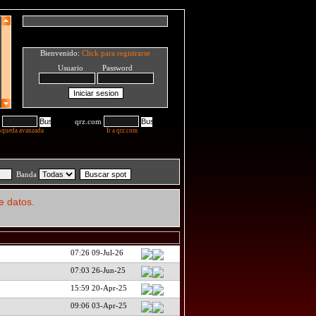
Bienvenido:
Click para registrarse
Usuario Password
qrz.com
squeda avanzada
Ir a qrz.com
Banda
e datos.
07:26 09-Jul-26
07:03 26-Jun-25
15:59 20-Apr-25
09:06 03-Apr-25