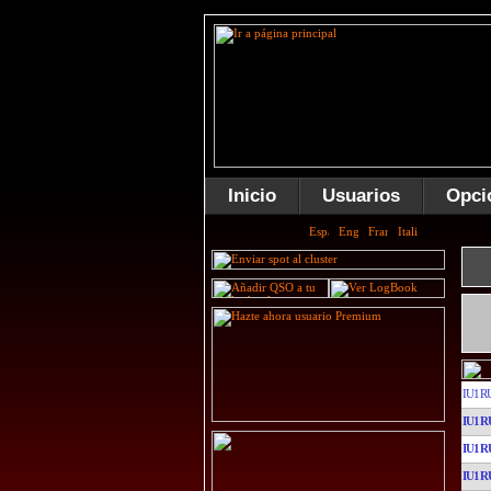
Inicio
Usuarios
Opci
IU1R
IU1R
IU1R
IU1R