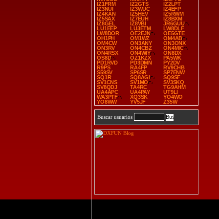
IZ1FRM
IZ2GTS
IZ2LPT
IZ3NUI
IZ3WUC
IZ4EFP
IZ4KAN
IZ5HEV
IZ5RWM
IZ5SAX
IZ7EUH
IZ8BXM
IZ8GEL
IZ8VBI
JR6GUU
LU1EEP
LU3ETM
LW8DLF
LW8DOR
OE2EJN
OE5GTE
OH1PH
OM1WZ
OM4AB
OM4CW
ON3ANY
ON3ONX
ON3RV
ON4CBZ
ON4MIC
ON4RSX
ON4WIY
ON8DX
OS8D
OZ1KZX
PA5WK
PD1RVD
PD3DMN
PY2DV
R9PS
RA4FP
RV9CHB
S59SV
SP6SR
SP7ENW
SQ1R
SQ8AGI
SQ9SF
SV1CNS
SV1MO
SV3SKQ
SV8QDJ
TA4RC
TG9AHM
UA4APC
UA4PAY
UT9LI
WA3PTF
XQ3SK
YO4WO
YO8WW
YV5JF
Z35W
Buscar usuarios