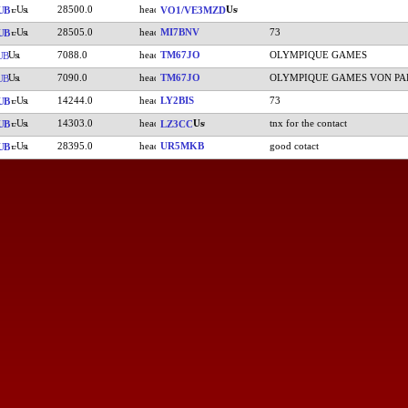
28500.0
UB
VO1/VE3MZD
28505.0
MI7BNV
73
UB
7088.0
TM67JO
OLYMPIQUE GAMES
UB
7090.0
TM67JO
OLYMPIQUE GAMES VON PA
UB
14244.0
LY2BIS
73
UB
14303.0
tnx for the contact
UB
LZ3CC
28395.0
UR5MKB
good cotact
UB