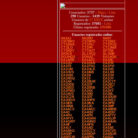
Conectados:
1737
-
Mapa
-
Lista
298
Usuarios -
1439
Visitantes
Usuarios de
37 DXCC
online
Registrados:
37681
-
Lista
Último registrado:
ON3BS
Usuarios registrados online
:
9A2AJ
9A2NO
9A9Y
CR7BRV
CS7BPO
CT1BSC
CT1EWX
CT1FIU
CT1FOQ
CT1ILO
CT1PR
CT2JNM
CT2KBY
CT7AUT
DF7NX
DK9CK
DL1YKQ
DL3WB
DO2HQS
DO6AZ
EA1AQK
EA1ARB
EA1AZC
EA1BL
EA1DU
EA1EAN
EA1FB
EA1FE
EA1FSG
EA1FVI
EA1GM
EA1HLK
EA1HS
EA1HVS
EA1INB
EA1JW
EA1KBI
EA1N
EA1OX
EA1RDQ
EA1S
EA1UY
EA2AK
EA2BUR
EA2CYT
EA2DDE
EA2DT
EA2ECI
EA2EED
EA2ERB
EA2FC
EA2FMO
EA2KK
EA2KY
EA3AVS
EA3BD
EA3BL
EA3CZR
EA3DT
EA3DUR
EA3HOO
EA3HPX
EA3HZJ
EA3IEK
EA3IKA
EA3IPB
EA3IWA
EA3JG
EA3MP
EA4ACS
EA4AKC
EA4BBB
EA4D
EA4DIZ
EA4EXC
EA4FH
EA4FN
EA4FTV
EA4FVT
EA4GHH
EA4GJP
EA4GWT
EA4HNO
EA4HUK
EA4IF
EA4IFN
EA4II
EA4LY
EA5AD
EA5AE
EA5AKG
EA5CCY
EA5CVS
EA5DP
EA5EOP
EA5EOR
EA5FCW
EA5FPL
EA5GL