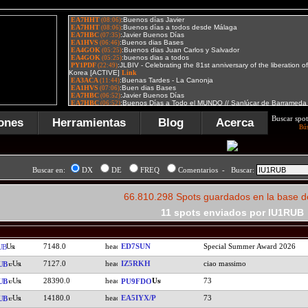
Buscar spot
ones
Herramientas
Blog
Acerca
Bú
Buscar en:
DX
DE
FREQ
Comentarios - Buscar:
66.810.298 Spots guardados en la base d
11 spots enviados por IU1RUB
7148.0
ED7SUN
Special Summer Award 2026
UB
7127.0
IZ5RKH
ciao massimo
UB
28390.0
73
UB
PU9FDO
14180.0
EA5IYX/P
73
UB