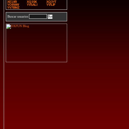
XE1XR
XQ3SK
XQ3YT
YO8WW
YV5ALI
YV5JF
YV7BMZ
Buscar usuarios