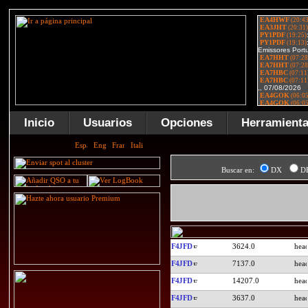
Inicio
Usuarios
Opciones
Herramient
Buscar en:
DX
D
F4JFD
3624.0
F4JFD
7137.0
F4JFD
14207.0
F4JFD
3637.0