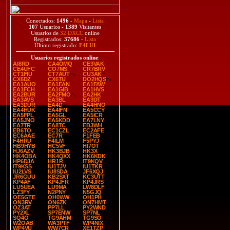
Conectados:
1496
-
Mapa
-
Lista
107
Usuarios -
1389
Visitantes
Usuarios de
32 DXCC
online
Registrados:
37686
-
Lista
Último registrado:
F4LUI
Usuarios registrados online
:
AI8RD
CA4OMQ
CE3VAK
CE4UFC
CO7MS
CR7BRV
CT1FIU
CT7AUT
CU3AK
CX6DZ
CX6TU
DO2HQS
EA1AUO
EA1EAN
EA1FAW
EA1FCH
EA1GIB
EA1HVS
EA2BUR
EA2FMO
EA2HK
EA3AVS
EA3BL
EA3DT
EA3DUR
EA4D
EA4HNO
EA4HUK
EA4IFN
EA5CCY
EA5FPL
EA5GL
EA5ICR
EA5JNO
EA5KDD
EA7LNY
EA7TR
EA8TC
EB3WH
EB6TO
EC1CZL
EC2AFE
EC6AAE
EC7R
F1FEB
F4HRU
F4ILM
F5PYJ
HB9HYB
HC5VF
HI7OT
HJ6AZV
HK3BJB
HK3X
HK4OBA
HK4QXX
HK6KDK
HP6DJA
HR1R
IT9KQV
IT9KSS
IU1TJV
IU1TKR
IU2LVS
IU8SDA
JF6XQJ
JR6GUU
KB2SXT
KC3UTT
KP4AF
KP4JFR
KP4JRS
LU5UEA
LU9MA
LW8DLF
LZ3FY
N2PNY
N5GJQ
OE5GTE
OH0WW
OH1PH
ON3RV
ON6ZK
ON7HMT
OZ3AT
PP7LL
PY2WND
PY2XL
SP7ENW
SP7NL
SQ4O
TG9AHM
TG9SO
W2OAB
WA3PTF
WP4NIX
WP4VU
WW7CR
XE1TZP