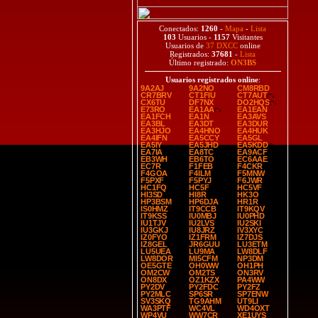
Conectados:
1260
-
Mapa
-
Lista
103
Usuarios -
1157
Visitantes
Usuarios de
37 DXCC
online
Registrados:
37681
-
Lista
Último registrado:
ON3BS
Usuarios registrados online
:
9A2AJ
9A2NO
CM8RBD
CR7BRV
CT1FIU
CT7AUT
CX6TU
DF7NX
DO2HQS
E73RO
EA1AA
EA1EAN
EA1FCH
EA1N
EA3AVS
EA3BL
EA3DT
EA3DUR
EA3HJO
EA4HNO
EA4HUK
EA4IFN
EA5CCY
EA5GL
EA5IY
EA5JHD
EA5KDD
EA7IA
EA8TC
EA9ACF
EB3WH
EB6TO
EC6AAE
EC7R
F1FEB
F4CKR
F4GOA
F4ILM
F5MNW
F5PXF
F5PYJ
F6JWR
HC1FQ
HC5F
HC5VF
HI3SD
HI8R
HK3O
HP3BSM
HP6DJA
HR1R
IS0HMZ
IT9CCB
IT9KQV
IT9KSS
IU0MBJ
IU0PHD
IU1TJV
IU2LVS
IU2SKI
IU3GKJ
IU8JRZ
IV3XYC
IZ0FYO
IZ1FRM
IZ7DJS
IZ8GEL
JR6GUU
LU3ETM
LU5UEA
LU9MA
LW8DLF
LW8DOR
MI5CFM
NP3DM
OE5GTE
OH0WW
OH1PH
OM2CW
OM2TS
ON3RV
ON8DX
OZ1KZX
PA4WW
PY2DV
PY2FDC
PY2FZ
PY2MLC
SP6SR
SP7ENW
SV3SKQ
TG9AHM
UT9LI
WA3PTF
WC4VL
WD4OXT
WP4VU
WW7CR
XE1UYS