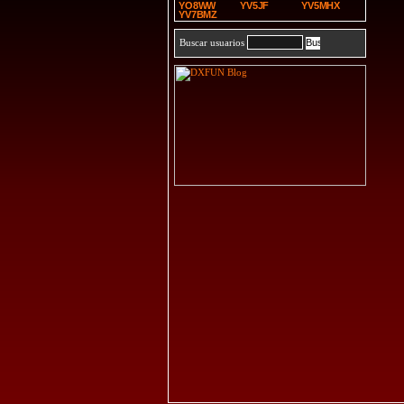
YO8WW
YV5JF
YV5MHX
YV7BMZ
Buscar usuarios