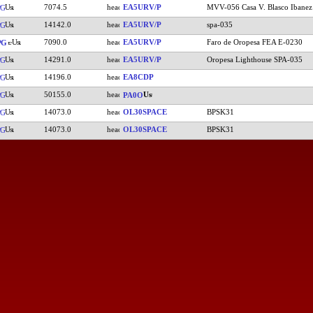
7074.5
EA5URV/P
MVV-056 Casa V. Blasco Ibanez
PG
14142.0
EA5URV/P
spa-035
PG
7090.0
EA5URV/P
Faro de Oropesa FEA E-0230
PG
14291.0
EA5URV/P
Oropesa Lighthouse SPA-035
PG
14196.0
EA8CDP
PG
50155.0
PG
PA0O
14073.0
OL30SPACE
BPSK31
PG
14073.0
OL30SPACE
BPSK31
PG