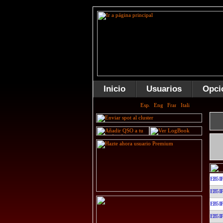
Inicio
Usuarios
Opci
EB5I
EB5I
EB5I
EB5I