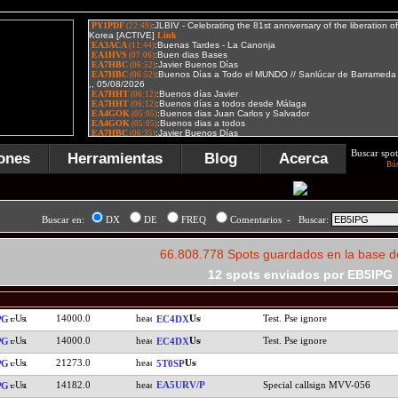
Buscar spot
ones
Herramientas
Blog
Acerca
Bú
Buscar en:
DX
DE
FREQ
Comentarios - Buscar:
66.808.778 Spots guardados en la base d
12 spots enviados por EB5IPG
14000.0
Test. Pse ignore
PG
EC4DX
14000.0
Test. Pse ignore
PG
EC4DX
21273.0
PG
5T0SP
14182.0
EA5URV/P
Special callsign MVV-056
PG