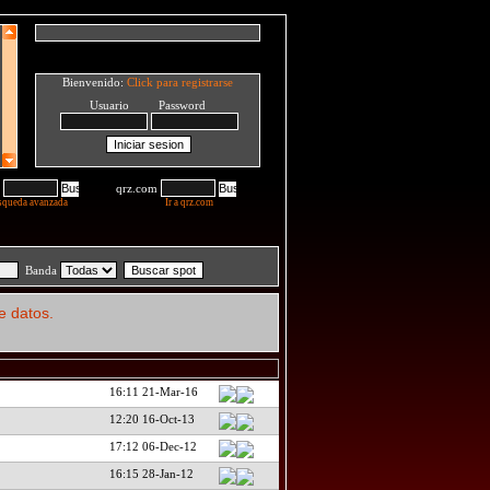
Bienvenido:
Click para registrarse
Usuario Password
qrz.com
squeda avanzada
Ir a qrz.com
Banda
e datos.
16:11 21-Mar-16
12:20 16-Oct-13
17:12 06-Dec-12
16:15 28-Jan-12