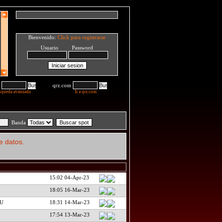
Bienvenido:
Click para registrarse
Usuario Password
qrz.com
squeda avanzada
Ir a qrz.com
Banda
e datos.
15:02 04-Apr-23
18:05 16-Mar-23
JU
18:31 14-Mar-23
17:54 13-Mar-23