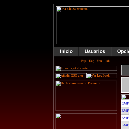
Inicio
Usuarios
Opci
EA4F
EA4F
EA4F
EA4F