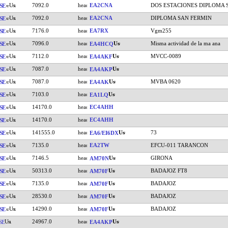
7092.0
EA2CNA
DOS ESTACIONES DIPLOMA
SE
7092.0
EA2CNA
DIPLOMA SAN FERMIN
SE
7176.0
EA7RX
Vgm255
SE
7096.0
Misma actividad de la ma ana
SE
EA4HCQ
7112.0
MVCC-0089
SE
EA4AKF
7087.0
SE
EA4AKP
7087.0
MVBA 0620
SE
EA4AK
7103.0
SE
EA1LQ
14170.0
EC4AHH
SE
14170.0
EC4AHH
SE
141555.0
73
SE
EA6/EI6DX
7135.0
EA2TW
EFCU-011 TARANCON
SE
7146.5
GIRONA
SE
AM70N
50313.0
BADAJOZ FT8
SE
AM70F
7135.0
BADAJOZ
SE
AM70F
28530.0
BADAJOZ
SE
AM70F
14290.0
BADAJOZ
SE
AM70F
24967.0
SE
EA4AKP