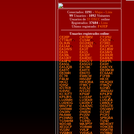
Conectados:
1191
-
Mapa
-
Lista
99
Usuarios -
1092
Visitantes
Usuarios de
33 DXCC
online
Registrados:
37684
-
Lista
Último registrado:
F4JEP
Usuarios registrados online
:
CE2EP
CR7BRV
CT1FIU
CT7AUT
CU3AK
CX2CN
DL9UN
DO2HQS
E73RO
EA1AA
EA1EAN
EA1FCH
EA1HVS
EA1IT
EA1JBW
EA1N
EA1S
EA3AVS
EA3BL
EA3DT
EA3DUR
EA3JHT
EA4EXC
EA4HUK
EA4IFN
EA5CCY
EA5FPL
EA5GL
EA5GVJ
EA5IY
EA5JQB
EA7AK
EA8CYX
EA8TC
EA8TX
EB3BKW
EB3WH
EB6TO
EC6AAE
EC7R
EW8CW
F1FEB
F4ILM
HI5GBF
HK3X
HK4J
HK4OBA
HK4QXX
IQ9SZ
IT9ECY
IT9KQV
IU1TKR
IU2LSZ
IU2SKI
IU4VSC
IV3JJO
JR6GUU
KC3UTT
KP4AF
KP4JFR
KP4JRS
LU1EAF
LU1FQ
LU2EMH
LU3EAR
LU5UEA
LU6HOG
LW2EKY
LW8DLF
MI5CFM
OA4DVC
OE5GTE
OH0WW
OH1PH
ON3ANY
ON3RV
ON8DX
OZ3AT
PA4WW
PY2DV
PY2FZ
PY2WND
PY2XL
SP9GBA
TG9AHM
TG9SO
TI2SD
W2OAB
WA3PTF
WD4OXT
XE1GCF
YO8WW
YO9CEB
YU1BV
YV5JF
YV5KTM
YV5MHX
YV5VGA
YV7BMZ