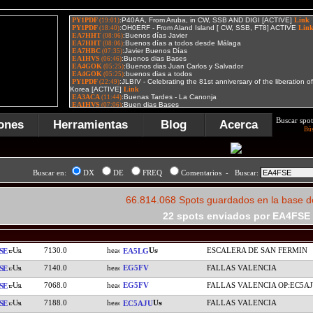
Buscar spot
ones
Herramientas
Blog
Acerca
Bú
Buscar en:
DX
DE
FREQ
Comentarios - Buscar:
66.814.068 Spots guardados en la base d
22 spots enviados por EA4FSE
7130.0
ESCALERA DE SAN FERMIN
SE
EA5LG
7140.0
EG5FV
FALLAS VALENCIA
SE
7068.0
EG5FV
FALLAS VALENCIA OP:EC5A
SE
7188.0
FALLAS VALENCIA
SE
EC5AJU