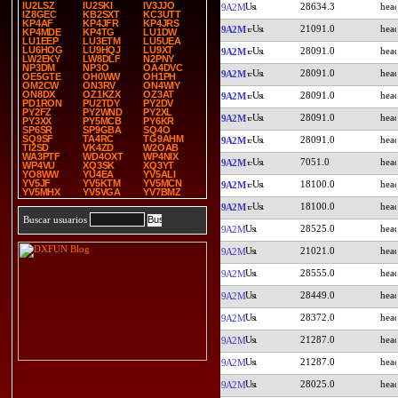
IU2LSZ
IU2SKI
IV3JJO
28634.3
9A2M
IZ8GEC
KB2SXT
KC3UTT
KP4AF
KP4JFR
KP4JRS
21091.0
9A2M
KP4MDE
KP4TG
LU1DW
LU1EEP
LU3ETM
LU5UEA
LU6HOG
LU9HQJ
LU9XT
28091.0
9A2M
LW2EKY
LW8DLF
N2PNY
NP3DM
NP3O
OA4DVC
28091.0
9A2M
OE5GTE
OH0WW
OH1PH
OM2CW
ON3RV
ON4WIY
ON8DX
OZ1KZX
OZ3AT
28091.0
9A2M
PD1RON
PU2TDY
PY2DV
PY2FZ
PY2WND
PY2XL
28091.0
9A2M
PY3XX
PY5MCB
PY6KR
SP6SR
SP9GBA
SQ4O
SQ9SF
TA4RC
TG9AHM
28091.0
9A2M
TI2SD
VK4ZD
W2OAB
WA3PTF
WD4OXT
WP4NIX
7051.0
9A2M
WP4VU
XQ3SK
XQ3YT
YO8WW
YU4EA
YV5ALI
YV5JF
YV5KTM
YV5MCN
18100.0
9A2M
YV5MHX
YV5VGA
YV7BMZ
18100.0
9A2M
Buscar usuarios
28525.0
9A2M
21021.0
9A2M
28555.0
9A2M
28449.0
9A2M
28372.0
9A2M
21287.0
9A2M
21287.0
9A2M
28025.0
9A2M