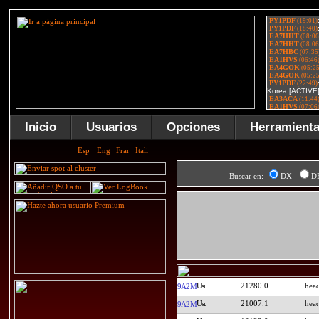
Inicio
Usuarios
Opciones
Herramient
Buscar en:
DX
D
21280.0
9A2M
21007.1
9A2M