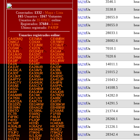
3546.1
9A2M
3538.8
9A2M
Conectados:
1332
-
Mapa
-
Lista
165
Usuarios -
1167
Visitantes
28055.0
9A2M
Usuarios de
35 DXCC
online
Registrados:
37684
-
Lista
28055.0
9A2M
Último registrado:
F4JEP
28033.1
9A2M
Usuarios registrados online
:
CA4OMQ
CE3VAK
CE4MBH
28082.6
9A2M
CN8CJ
CO6XX
CR7BRV
CT1FIU
CT2JNM
CT7AUT
CU3AK
CX2CN
CX5TMJ
7010.1
9A2M
DL9UN
DO2HQS
EA1AA
EA1AUO
EA1DO
EA1EAN
7020.6
9A2M
EA1FAW
EA1FCH
EA1HVS
EA1IIF
EA1IT
EA1JBW
EA1N
EA1RT
EA1S
14011.1
9A2M
EA1UY
EA2BUR
EA2DP
EA3ACA
EA3AVS
EA3BL
21015.2
9A2M
EA3DT
EA3DUR
EA3IXK
EA3JHT
EA3NG
EA4EXC
EA4FTV
EA4GHH
EA4GJP
21043.2
9A2M
EA4GTY
EA4HUK
EA4IFN
EA5AE
EA5CCY
EA5FPL
14108.5
9A2M
EA5GL
EA5HBM
EA5IIG
EA5IY
EA5JAX
EA5JQB
EA6AMR
EA7AK
EA7BUU
14282.0
9A2M
EA7ISN
EA7LNY
EA8BC
EA8CQA
EA8CYX
EA8TX
14291.5
9A2M
EB1EXS
EB1HRW
EB3BKW
EB3WH
EB4AGE
EB4BBW
EB6TO
EC5BNL
EC6AAE
21374.4
9A2M
EC7R
ES6RQ
F1FEB
F4FBC
F4HSU
F4ILM
28266.1
9A2M
F4IYU
F5JQP
F8AVH
HC5RF
HI3SD
HJ4EAB
HJ6ALB
HJ6AZV
HK3ORE
21226.1
9A2M
HK3X
HK6KDK
IK6XEJ
IT9JPJ
IT9KHI
IT9KQV
28342.4
9A2M
IU0PYH
IU1JQM
IU1RZX
IU1TJV
IU1TKF
IU1TKR