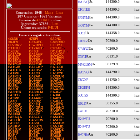
144300.0
HA1VQ
OK1TEH
144300.0
Conectados:
1948
-
Mapa
-
Lista
287
Usuarios -
1661
Visitantes
144300.0
SP3IYM
Usuarios de
42 DXCC
online
Registrados:
37686
-
Lista
144300.0
SP3IYM
Último registrado:
F4LUI
144358.0
SO3Z
Usuarios registrados online
:
4X6DK
4Z5FI
9A2NO
70200.0
G0RUZ
9A3PV
CE4UFC
CM8RBD
CR7BRV
CS7BPO
CT1BSC
CT1FIU
CT7AUT
CU3AK
70200.0
SP3RNZ
CX6DZ
DF6JF
DO2HQS
EA1ACP
EA1AHP
EA1AZC
50131.0
G3YJR
EA1BA
EA1DO
EA1EAN
EA1EAU
EA1FAW
EA1FB
EA1FCH
EA1FDE
EA1FE
50129.9
MM0BSM
EA1GIB
EA1GKP
EA1GOI
EA1HLK
EA1HSZ
EA1HVS
144290.0
HA1VQ
EA1MH
EA1OX
EA1PYP
EA1PZD
EA2AK
EA2BUR
EA2EBS
EA2EED
EA2FC
G8GXP
144250.0
EA2FMO
EA2HK
EA3AVS
EA3BL
EA3BMU
EA3CZR
OK2BFH
144300.0
EA3DT
EA3DUR
EA3GBU
EA3HER
EA3HLM
EA3IGF
EA3IPB
EA3IXK
EA3KI
SQ8ISS
144300.0
EA3MP
EA4AKC
EA4BX
EA4D
EA4DIZ
EA4ELC
50155.0
G0LFF
EA4EQF
EA4FH
EA4FTV
EA4GOK
EA4GRG
EA4HNO
EA4HQS
EA4HUK
EA4IFN
G4FUF
70210.0
EA4ISM
EA4ZM
EA5AOK
EA5AQA
EA5CCY
EA5CEC
IK4WTU
70200.0
EA5EOP
EA5FCW
EA5FHC
EA5FPL
EA5GL
EA5HBM
EA5IKP
EA5JCN
EA5JHD
IK4WTU
70200.0
EA5JUM
EA5KDD
EA5KDZ
EA5PS
EA5RL
EA5RR
70200.0
IW9FRA
EA5V
EA6B
EA6UB
EA7B
EA7BEM
EA7BUU