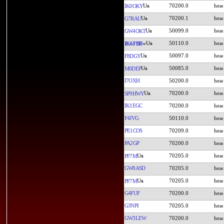
70200.0
IK0OKY
70200.1
G7RAU
50099.0
GW4OKT
50110.0
IK6FBB
50097.0
F8DGY
50085.0
M0DEP
I7OXH
50200.0
70200.0
SP9HWY
IK1EGC
70200.0
F4JVG
50110.0
PE1COS
70209.0
PA2GP
70200.0
70205.0
PF7M
GW8ASD
70205.0
70205.0
PF7M
G4FUF
70200.0
G3NPI
70205.0
GW3LEW
70200.0