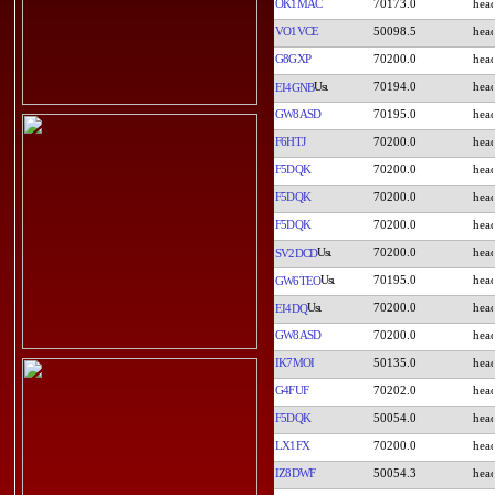
OK1MAC
70173.0
VO1VCE
50098.5
G8GXP
70200.0
70194.0
EI4GNB
GW8ASD
70195.0
F6HTJ
70200.0
F5DQK
70200.0
F5DQK
70200.0
F5DQK
70200.0
70200.0
SV2DCD
70195.0
GW6TEO
70200.0
EI4DQ
GW8ASD
70200.0
IK7MOI
50135.0
G4FUF
70202.0
F5DQK
50054.0
LX1FX
70200.0
IZ8DWF
50054.3