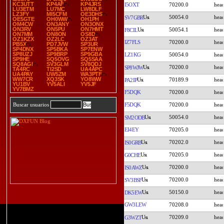
KC3UTT
KP4AF
KP4JRS
I5OXT
70200.0
LU3ETM
LU7MC
LW8DLF
LZ3FY
MI5CFM
OE3DHS
50054.0
SV7GBR
OE5GTE
OH0WW
OH1PH
OM4CW
ON3ANY
ON3ONX
ON3RV
ON5PU
ON7HMT
50054.1
F8CIL
ON7MM
ON8ON
OS8D
OZ1KZX
OZ2LC
OZ3AT
IZ7FLS
70200.0
PB5X
PD7JVW
SP3UR
SP4DNX
SP5BKA
SP7ENW
SP8UZJ
SP9BRP
SP9GBA
LZ1KG
50054.0
SP9HE
SQ5OVG
SQ5SAA
SQ8AGI
SV3GLM
SV8QDJ
70200.0
SP8WJW
TA4RC
TI2SD
UA4APC
UA4PAY
UW5ZM
WA3PTF
WW7CR
XQ3SK
YO8WW
70189.9
PA2IP
YU1BV
YV5ALI
YV5JF
YV7BMZ
F5DQK
70200.0
F5DQK
70200.0
Buscar usuarios
50054.0
SM2ODB
EI4EY
70205.0
70202.0
IS0GRB
70205.0
G0CHE
70200.0
IS0AWZ
70200.0
SV3BSF
50150.0
DK5EW
GW3LEW
70208.0
70209.0
G3WZT