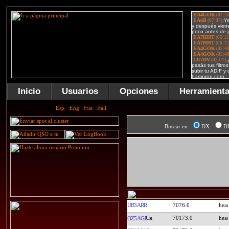
Inicio
Usuarios
Opciones
Herramient
Buscar en:
DX
D
UB3ARR
7076.0
70173.0
OZ5AGJ