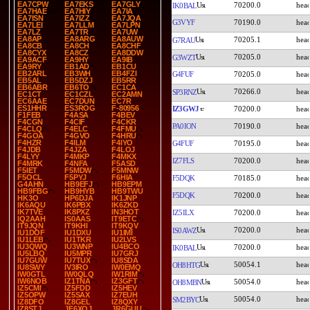
EA7CPW
EA7EKS
EA7GLY
70200.0
IK0BAL
EA7HAE
EA7HIY
EA7IA
EA7ISN
EA7IZZ
EA7JQA
G3VYF
70190.0
EA7LEI
EA7LLM
EA7LPN
EA7LZ
EA7TR
EA7UW
EA8AP
EA8ARG
EA8AUW
70205.1
G7RAU
EA8CB
EA8CH
EA8CHF
EA8CYX
EA8CZ
EA8DDW
70205.0
G3WZT
EA9ACF
EA9HY
EA9IB
EA9RY
EB1AD
EB1CU
EB2ARL
EB3WH
EB4FZI
G4FUF
70205.0
EB5AL
EB5DZJ
EB5RR
EB6ABR
EB6TO
EC1CA
70266.0
SP3RNZ
EC1CT
EC1CZL
EC2AMN
EC6AAE
EC7DUN
EC7R
ES1HHR
ES3ROG
F-80956
IZ3GWJ
70200.0
F1FEB
F4ASA
F4BEV
F4CGN
F4CIF
F4CKR
PA0ION
70190.0
F4CLQ
F4ELC
F4FMU
F4GOA
F4GVO
F4HRU
F4HZR
F4ILM
F4IYO
G4FUF
70195.0
F4JDB
F4JZA
F4LOJ
F4LYY
F4MKP
F4MKX
IZ7FLS
70200.0
F4MRK
F4NFA
F5ASD
F5IET
F5MDW
F5MNW
F5OCL
F5PYJ
F6HIA
F5DQK
70185.0
G4AHN
HB9EFJ
HB9EPM
HB9FBG
HB9HYB
HB9TWU
F5DQK
70200.0
HK3O
HP6DJA
IK1JNP
IK6AQU
IK6PBX
IK6ZKD
IK7TVE
IK8PXZ
IN3HOT
IZ5ILX
70200.0
IQ2AAH
IS0AAS
IT9ETC
IT9JQN
IT9KHI
IT9KQV
70200.0
IS0AWZ
IU1DOF
IU1DXU
IU1IMI
IU1LEB
IU1TKR
IU2LVS
IU3QWQ
IU3WNP
IU4BCO
70200.0
IK0BAL
IU5LBQ
IU5MPR
IU7GRJ
IU7GUW
IU7TUX
IU8SDA
50054.1
OH8HTG
IU8SWY
IV3IRO
IW0EMQ
IW0GTL
IW0QLQ
IW1RIM
IW6NOB
IZ1TNA
IZ3GFT
50054.0
OH8MBN
IZ5CMI
IZ5FDD
IZ5HEV
IZ5OPW
IZ5SAX
IZ7EUH
50054.0
SM2BYC
IZ8DFO
IZ8GEL
IZ8QXY
IZ8STJ
JF6XQJ
JR6GUU