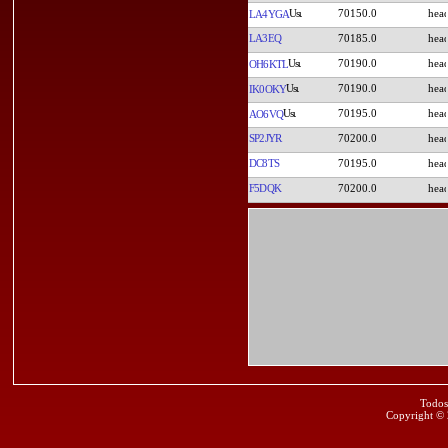
70150.0
LA4YGA
LA3EQ
70185.0
70190.0
OH6KTL
70190.0
IK0OKY
70195.0
AO6VQ
SP2JYR
70200.0
DC8TS
70195.0
F5DQK
70200.0
Todos
Copyright ©