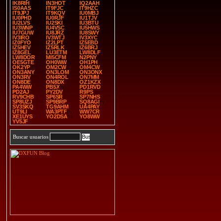
IK8RIH
IN3HOT
IQ2AAH
IS0AAS
IT9FJC
IT9HZC
IT9JPJ
IT9KQV
IU0MBJ
IU0PHD
IU0RJF
IU1TJV
IU2LVS
IU2SKI
IU3BTU
IU3WNP
IU4VSC
IU5HWS
IU7GUW
IU8JRZ
IU8SWY
IV3IRO
IV3WTJ
IV3XYC
IZ0FYO
IZ2LPT
IZ5EBD
IZ5HEV
IZ5RLK
IZ6BRJ
IZ8GEL
LU3ETM
LW8DLF
LW8DOR
MI5CFM
N2PNY
OE5GTE
OH0WW
OH1PH
OK2YP
OM2CW
OM4CW
ON3ANY
ON3LOM
ON3ONX
ON3RV
ON4ROL
ON7MM
ON8DE
ON8DX
OZ1KZX
PA4WW
PB5X
PD1RVD
PD2AJ
PY2DV
R9PS
RV9CHB
SP6SR
SP7NHS
SP8UZJ
SP9BRP
SQ8AGI
SV3SKQ
TG9AHM
UA4PAY
UT9LI
WA3PTF
WW7CR
XE1UYS
YO2DSA
YO8WW
YV5JF
Buscar usuarios