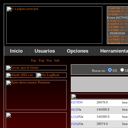
Inicio
Usuarios
Opciones
Herramient
Buscar en:
DX
D
EA7FDW
28479.9
144300.0
P41E
144300.0
LU5FF
28074.0
F1DSZ