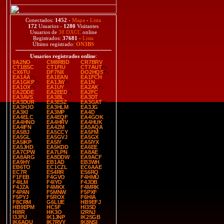
Conectados:
1452
-
Mapa
-
Lista
172
Usuarios -
1280
Visitantes
Usuarios de
38 DXCC
online
Registrados:
37681
-
Lista
Último registrado:
ON3BS
Usuarios registrados online
:
9A2NO
CM8RBD
CR7BRV
CT1BSC
CT1FIU
CT7AUT
CX6TU
DF7NX
DO2HQS
EA1AA
EA1EAN
EA1FCH
EA1GKP
EA1JW
EA1N
EA1OX
EA1UY
EA2AK
EA2DDE
EA2EED
EA2FC
EA3AVS
EA3BL
EA3DT
EA3DUR
EA3ESZ
EA3GAT
EA3HJO
EA3HLM
EA3JG
EA3KI
EA3MP
EA4D
EA4ELC
EA4EQF
EA4GOK
EA4HNO
EA4HRV
EA4HUK
EA4IFN
EA4ZM
EA5AQA
EA5BJ
EA5CCY
EA5FM
EA5GL
EA5GVJ
EA5GX
EA5IKP
EA5IY
EA5IYX
EA5JHD
EA5KDD
EA6EE
EA7CPW
EA7LPN
EA8AE
EA8ARG
EA8DDW
EA9ACF
EA9HY
EB1AD
EB3WH
EB6TO
EC1CZL
EC6AAE
EC7R
ES4RR
ES6RQ
F1FEB
F4GVO
F4HMU
F4ILM
F4IYO
F4JDB
F4JZA
F4MKX
F4MRK
F4PAN
F5MNW
F5PXF
F5PYJ
F5ROX
F6HIA
F8CRM
G6LUE
HB9EFJ
HB9EPM
HC5F
HI3SD
HI8R
HK3O
I2RNJ
I3JFU
IK1JNP
IK2SGB
IK6AQU
IK7RVY
IK8NSI