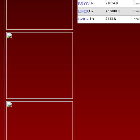
21074.0
PU5YSV
437800.0
LU4EFC
7143.8
LW9DYP