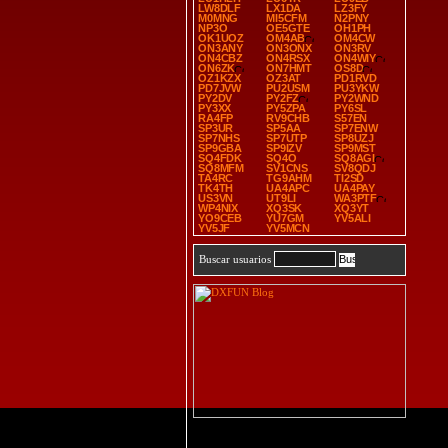
LW8DLF
LX1DA
LZ3FY
M0MNG
MI5CFM
N2PNY
NP3O
OE5GTE
OH1PH
OK1UOZ
OM4AB
OM4CW
ON3ANY
ON3ONX
ON3RV
ON4CBZ
ON4RSX
ON4WIY
ON6ZK
ON7HMT
OS8D
OZ1KZX
OZ3AT
PD1RVD
PD7JVW
PU2USM
PU3YKW
PY2DV
PY2FZ
PY2WND
PY3XX
PY5ZPA
PY6SL
RA4FP
RV9CHB
S57EN
SP3UR
SP5AA
SP7ENW
SP7NHS
SP7UTP
SP8UZJ
SP9GBA
SP9IZV
SP9MST
SQ4FDK
SQ4O
SQ8AGI
SQ8MFM
SV1CNS
SV8QDJ
TA4RC
TG9AHM
TI2SD
TK4TH
UA4APC
UA4PAY
US3VN
UT9LI
WA3PTF
WP4NIX
XQ3SK
XQ3YT
YO9CEB
YU7GM
YV5ALI
YV5JF
YV5MCN
Buscar usuarios