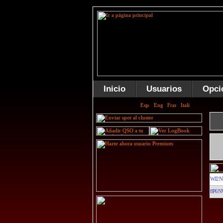
Inicio
Usuarios
Opci
WJ2N
8P6N