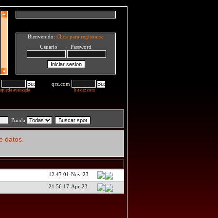
Bienvenido:
Click para registrarse
Usuario Password
qrz.com
squeda avanzada
Ir a qrz.com
Banda
e datos.
12:47 01-Nov-23
21:56 17-Apr-23