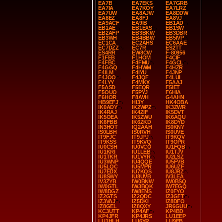
EA7B
EA7EKS
EA7GRB
EA7IA
EA7KOY
EA7LRZ
EA7UW
EA8AJW
EA8DDW
EA8EZ
EA8FJ
EA8VJ
EA9ACF
EA9IB
EB1AD
EB1AE
EB1EXS
EB1SW
EB2AFP
EB3BKW
EB3DBR
EB3WH
EB4BBW
EB5IVP
EC1CA
EC2AHS
EC6AAE
EC7DZZ
EC7R
ES2TT
ES4RR
EW8CW
F-80956
F1FEB
F1HOM
F4CIF
F4FBC
F4FMU
F4GCL
F4GGQ
F4HWM
F4HZR
F4ILM
F4IYU
F4JNP
F4JOO
F4JQF
F4LUI
F4LYY
F4MKX
F5AAJ
F5ASD
F5EQR
F5IET
F5OUO
F5PYJ
F6HIA
F6HOR
F8AVH
G4AHN
HB9EFJ
HI3Y
HK4OBA
IK0ADY
IK2WPZ
IK3ZWR
IK4RAJ
IK4ZIF
IK5DVT
IK5OEA
IK5ZWU
IK6AQU
IK6FBB
IK6ZKD
IK8DYD
IN3HOT
IQ2AAH
IS0KNY
IS0LBH
IS0RVH
IS0UVE
IT9FJC
IT9JPJ
IT9KQV
IT9KSS
IT9KVQ
IT9OPR
IU0CSH
IU0VCO
IU1FQB
IU1KRI
IU1LEB
IU1TJV
IU1TKR
IU1VYR
IU2LSZ
IU3WNP
IU4QQE
IU5FVB
IU5LQC
IU5MPR
IU6UZF
IU7EDX
IU7KQS
IU8JRZ
IU8SWY
IU8UVB
IV3LEA
IV3ZYB
IW0BNW
IW0BSQ
IW0GTL
IW3BQK
IW7EGQ
IW8DGZ
IW8ENS
IZ0FYO
IZ2GTS
IZ2QDC
IZ3GFT
IZ3VAJ
IZ5DKI
IZ8DFO
IZ8GEL
IZ8QXY
JR6GUU
KC3UTT
KP4AF
KP4BD
KP4JFR
KP4JRS
LU1EEP
LU1HLH
LU6YR
LU9EB