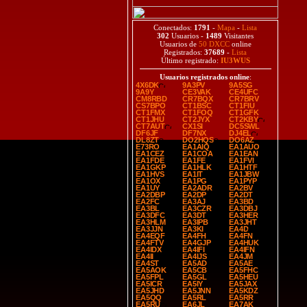
Conectados:
1791
-
Mapa
-
Lista
302
Usuarios -
1489
Visitantes
Usuarios de
50 DXCC
online
Registrados:
37689
-
Lista
Último registrado:
IU3WUS
Usuarios registrados online
:
4X6DK
9A3PV
9A5SG
9A9Y
CE3VAK
CE4UFC
CM8RBD
CR7BQX
CR7BRV
CS7BPO
CT1BSC
CT1FIU
CT1FMX
CT1FOQ
CT1GFK
CT1JHU
CT2JYX
CT2KBY
CT7AUT
CX1SI
DC5SWL
DF6JF
DF7NX
DJ4EL
DL8ZT
DO2HQS
DO6AZ
E73RO
EA1AIQ
EA1AUO
EA1CEZ
EA1COA
EA1EAN
EA1FDE
EA1FE
EA1FVI
EA1GKP
EA1HLK
EA1HTF
EA1HVS
EA1IT
EA1JBW
EA1OX
EA1PG
EA1PYP
EA1UY
EA2ADR
EA2BV
EA2DBP
EA2DP
EA2DT
EA2FC
EA3AJ
EA3BD
EA3BL
EA3CZR
EA3DBJ
EA3DFC
EA3DT
EA3HER
EA3HLM
EA3IPB
EA3JHT
EA3JJN
EA3KI
EA4D
EA4EQF
EA4FH
EA4FN
EA4FTV
EA4GJP
EA4HUK
EA4IDX
EA4IFI
EA4IFN
EA4II
EA4IJS
EA4JM
EA4ST
EA5AD
EA5AE
EA5AOK
EA5CB
EA5FHC
EA5FPL
EA5GL
EA5HEU
EA5ICR
EA5IY
EA5JAX
EA5JHD
EA5JNN
EA5KDZ
EA5QQ
EA5RL
EA5RR
EA5RU
EA6JL
EA7AK