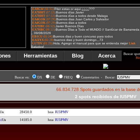
Buscar spot
ones
Herramientas
Blog
Acerca
Bú
Buscar en:
DX
DE
FREQ
Comentarios - Buscar:
66.834.728 Spots guardados en la base d
2 spots recibidos de IU5PMV
28450.0
IU5PMV
14185.0
IU5PMV
W