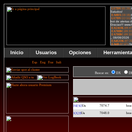
Inicio
Usuarios
Opciones
Herramient
Buscar en:
DX
D
7074.7
F4ESO
7048.0
KX2B