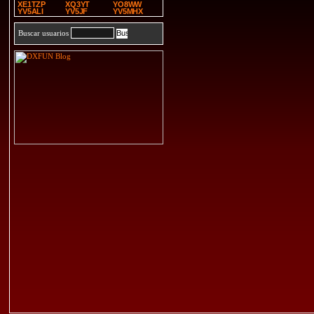
XE1TZP
XQ3YT
YO8WW
YV5ALI
YV5JF
YV5MHX
Buscar usuarios