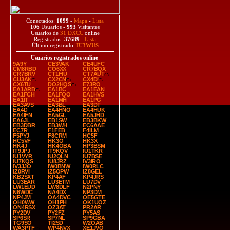
Conectados:
1099
-
Mapa
-
Lista
106
Usuarios -
993
Visitantes
Usuarios de
31 DXCC
online
Registrados:
37689
-
Lista
Último registrado:
IU3WUS
Usuarios registrados online
:
9A9Y
CE3VAK
CE4UFC
CM8RBD
CO6XX
CR7BQX
CR7BRV
CT1FIU
CT7AUT
CU3AK
CX2CN
CX4DI
CX6TU
DO2HQS
E73RO
EA1ARB
EA1BC
EA1EAN
EA1FCH
EA1FQO
EA1HVS
EA1IT
EA1MH
EA1PG
EA3AVS
EA3BL
EA3DT
EA4D
EA4HNO
EA4HUK
EA4IFN
EA5GL
EA5JHD
EA6JL
EB1SW
EB3BKW
EB3DBR
EB3WH
EC6AAE
EC7R
F1FEB
F4ILM
F5PYJ
F8CRM
HC5F
HC5VF
HK3O
HK3X
HK4J
HK4OBA
HP3BSM
IT9JPJ
IT9KQV
IU1TKR
IU1VYR
IU2QLN
IU7BSE
IU7KQS
IU8JRZ
IV3IRO
IV3JJO
IW0BNW
IW0RLC
IZ0RVI
IZ5OPW
IZ8GEL
KB2SXT
KP4AF
KP4JRS
LU3EAR
LU3ETM
LU7DV
LW1EUD
LW8DLF
N2PNY
N6WDC
NA4DX
NP3DM
NP4JM
OA4DVC
OE5GTE
OH0WW
OH1PH
OK1UOZ
ON4RSX
OZ3AT
PR2AR
PY2DV
PY2FZ
PY5AS
SP6SR
SP7NL
SP9GBA
TG9SO
TI2SD
W2OAB
WA3PTF
WP4NVX
XE1JVO