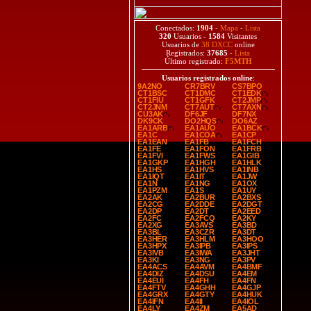
Conectados:
1904
-
Mapa
-
Lista
320
Usuarios -
1584
Visitantes
Usuarios de
38 DXCC
online
Registrados:
37685
-
Lista
Último registrado:
F5MTH
Usuarios registrados online
:
9A2NO
CR7BRV
CS7BPO
CT1BSC
CT1DMC
CT1EDK
CT1FIU
CT1GFK
CT2JMP
CT2JNM
CT7AUT
CT7AXN
CU3AK
DF6JF
DF7NX
DK9CK
DO2HQS
DO6AZ
EA1ARB
EA1AUO
EA1BCK
EA1C
EA1COA
EA1CP
EA1EAN
EA1FB
EA1FCH
EA1FE
EA1FON
EA1FRB
EA1FVI
EA1FWS
EA1GIB
EA1GKP
EA1HGH
EA1HLK
EA1HS
EA1HVS
EA1INB
EA1IQT
EA1IT
EA1JW
EA1N
EA1NG
EA1OX
EA1PZM
EA1S
EA1UY
EA2AK
EA2BUR
EA2BXS
EA2CG
EA2DDE
EA2DGT
EA2DP
EA2DT
EA2EED
EA2FC
EA2FCQ
EA2KY
EA2XG
EA3AVS
EA3BD
EA3BL
EA3CZR
EA3DT
EA3HER
EA3HLM
EA3HOO
EA3HPX
EA3IPB
EA3IPS
EA3IVB
EA3IWA
EA3JHT
EA3KI
EA3NG
EA3PV
EA4ACS
EA4AVM
EA4BMF
EA4DIZ
EA4DSU
EA4EM
EA4EUI
EA4FH
EA4FN
EA4FTV
EA4GHH
EA4GJP
EA4GRX
EA4GTY
EA4HUK
EA4IFN
EA4II
EA4IOL
EA4LY
EA4ZM
EA5AD