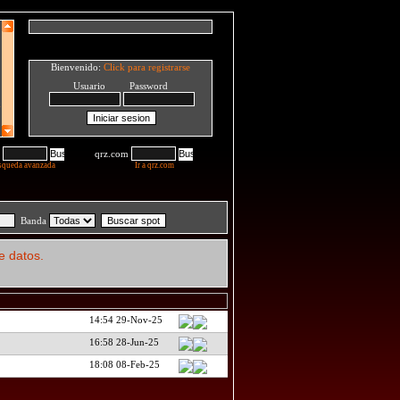
Bienvenido:
Click para registrarse
Usuario Password
qrz.com
squeda avanzada
Ir a qrz.com
Banda
e datos.
14:54 29-Nov-25
16:58 28-Jun-25
18:08 08-Feb-25