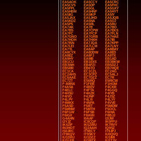
EA5AOK
EA5CCY
EA5CRC
EA5CVS
EA5DP
EA5FHC
EA5FPL
EA5GL
EA5GXY
EA5HBM
EA5HNF
EA5HYT
EA5IIG
EA5IKP
EA5IY
EA5JAX
EA5JHD
EA5JQB
EA5KDZ
EA5NA
EA5OJ
EA5PS
EA5RL
EA5RU
EA7AK
EA7B
EA7BO
EA7BS
EA7CPW
EA7EKS
EA7FC
EA7FCP
EA7FLN
EA7GNO
EA7GRB
EA7HAE
EA7HOH
EA7HXH
EA7IB
EA7ISN
EA7JQA
EA7KPP
EA7LEI
EA7LLM
EA7LNY
EA7YL
EA8AP
EA8BAY
EA8CYX
EA8DDW
EA8ED
EA8EZ
EA8FJ
EA8TX
EA9HY
EA9IB
EB1AD
EB1CU
EB1EXS
EB3BKW
EB3WH
EB4FZI
EB5DZJ
EB5RR
EB6TO
EB7HQE
EC1CA
EC1CZL
EC2AG
EC2AHS
EC3CPZ
EC5ALJ
EC6AAE
EC7DZZ
EC7R
EC7ZT
ES6RQ
EW8CW
F-80956
F1FEB
F1HOM
F4ASA
F4BEV
F4CKR
F4ELC
F4FTA
F4GGQ
F4HSU
F4HZK
F4IYB
F4IYO
F4JNP
F4JSZ
F4LPY
F4LYI
F4LYY
F4MKX
F4NFA
F4VVE
F5ASD
F5IET
F5MDW
F5MNW
F5MTH
F5OCL
F6FGW
F6FSB
F6HIA
F6IGX
F8AVH
F8BJJ
G4AHN
I0AAF
I2IJW
I2YJZ
IC8CQF
IK0FFU
IK4ZIF
IK5ZWU
IK7RVY
IN3HOT
IQ2AAH
IQ9SZ
IS0JRC
IT9ECY
IT9JPJ
IT9KQV
IT9SKY
IU0QVQ
IU1DXU
IU1DZZ
IU1IMI
IU1LEB
IU1RZX
IU1TJV