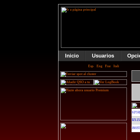
Inicio
Usuarios
Opci
KP3R
IZ12
J88BT