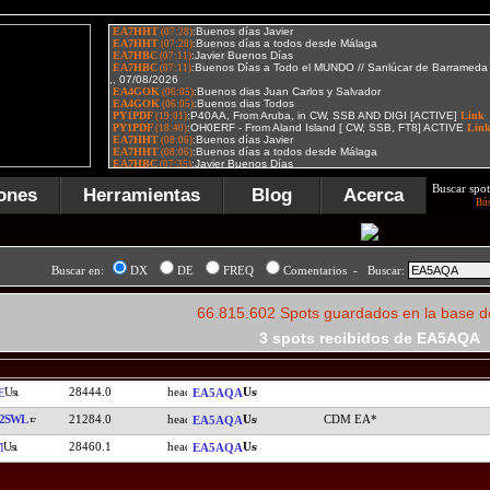
Buscar spot
ones
Herramientas
Blog
Acerca
Bú
Buscar en:
DX
DE
FREQ
Comentarios - Buscar:
66.815.602 Spots guardados en la base d
3 spots recibidos de EA5AQA
28444.0
E
EA5AQA
52SWL
21284.0
CDM EA*
EA5AQA
28460.1
I
EA5AQA