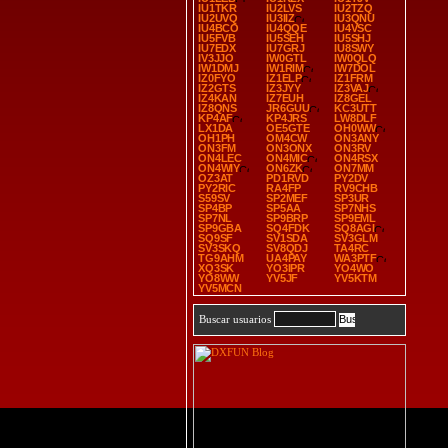
IU1TKR
IU2LVS
IU2TZQ
IU2UVQ
IU3IIZ
IU3QNU
IU4BCO
IU4QQE
IU4VSC
IU5FVB
IU5SEH
IU5SHJ
IU7EDX
IU7GRJ
IU8SWY
IV3JJO
IW0GTL
IW0QLQ
IW1DMJ
IW1RIM
IW7DOL
IZ0FYO
IZ1ELP
IZ1FRM
IZ2GTS
IZ3JYY
IZ3VAJ
IZ4KAN
IZ7EUH
IZ8GEL
IZ8QNS
JR6GUU
KC3UTT
KP4AF
KP4JRS
LW8DLF
LX1DA
OE5GTE
OH0WW
OH1PH
OM4CW
ON3ANY
ON3FM
ON3ONX
ON3RV
ON4LEC
ON4MIC
ON4RSX
ON4WIY
ON6ZK
ON7MM
OZ3AT
PD1RVD
PY2DV
PY2RIC
RA4FP
RV9CHB
S59SV
SP2MEF
SP3UR
SP4BP
SP5AA
SP7NHS
SP7NL
SP9BRP
SP9EML
SP9GBA
SQ4FDK
SQ8AGI
SQ9SF
SV1SDA
SV3GLM
SV3SKQ
SV8QDJ
TA4RC
TG9AHM
UA4PAY
WA3PTF
XQ3SK
YO3IPR
YO4WO
YO8WW
YV5JF
YV5KTM
YV5MCN
Buscar usuarios