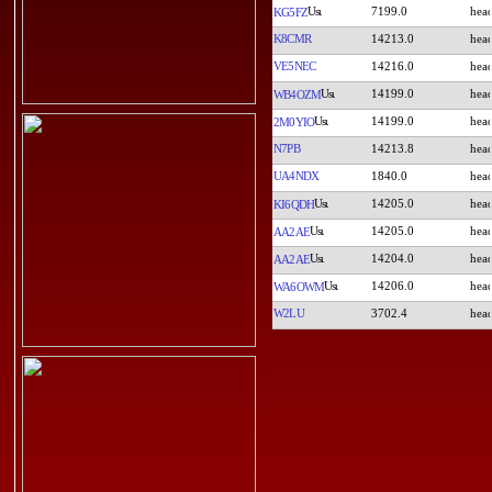
7199.0
KG5FZ
K8CMR
14213.0
VE5NEC
14216.0
14199.0
WB4OZM
14199.0
2M0YIO
N7PB
14213.8
UA4NDX
1840.0
14205.0
KI6QDH
14205.0
AA2AE
14204.0
AA2AE
14206.0
WA6OWM
W2LU
3702.4