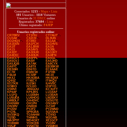
Conectados:
1215
-
Mapa
-
Lista
101
Usuarios -
1114
Visitantes
Usuarios de
31 DXCC
online
Registrados:
37684
-
Lista
Último registrado:
F4JEP
Usuarios registrados online
:
CR7BRV
CT1FIU
CT7AUT
CU3AK
CX2CN
DL9UN
DO2HQS
E73RO
EA1AA
EA1EAN
EA1FCH
EA1HVS
EA1IT
EA1JBW
EA1N
EA1S
EA3AVS
EA3BL
EA3DT
EA3DUR
EA3JHT
EA4EXC
EA4HUK
EA4IFN
EA5CCY
EA5FPL
EA5GL
EA5GVJ
EA5IY
EA5JHD
EA5JQB
EA7AK
EA8CYX
EA8TC
EA8TX
EB3BKW
EB3WH
EB6TO
EC6AAE
EC7R
EW8CW
F1FEB
F4ILM
HC5RF
HK3X
HK4J
HK4OBA
HK4QXX
IQ9SZ
IT9ECY
IT9KQV
IU1TKR
IU2SKI
IU4VSC
IV3IRO
IV3JJO
IZ0FYO
IZ0RVI
JR6GUU
KC3UTT
KP4AF
KP4JRS
LU1EAF
LU1FQ
LU2EMH
LU3EAR
LU5UEA
LU6HOG
LW2EKY
LW8DLF
OA4DVC
OE5GTE
OH0WW
OH1PH
ON3ANY
ON3RV
ON8DX
OZ3AT
PY2DV
PY2FZ
PY2WND
PY2XL
SP9GBA
SQ5SAA
SV3SKQ
TG9AHM
TG9SO
TI2SD
TI4MHS
W2OAB
WA3PTF
WD4OXT
XE1GCF
YO8WW
YO9CEB
YU1BV
YV5JF
YV5KTM
YV5MHX