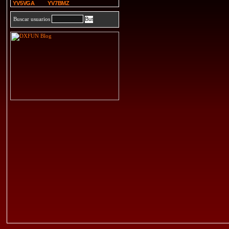
YV5VGA
YV7BMZ
Buscar usuarios