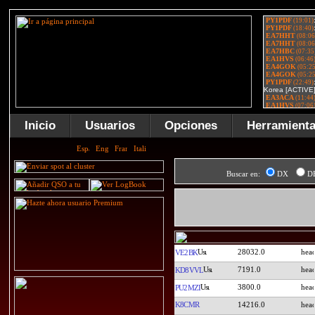
Inicio
Usuarios
Opciones
Herramient
Buscar en:
DX
D
28032.0
VE2BK
7191.0
KD8VVL
3800.0
PU2MZI
K8CMR
14216.0