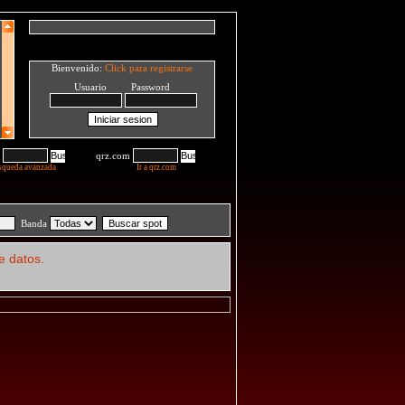
Bienvenido:
Click para registrarse
Usuario Password
qrz.com
squeda avanzada
Ir a qrz.com
Banda
e datos.