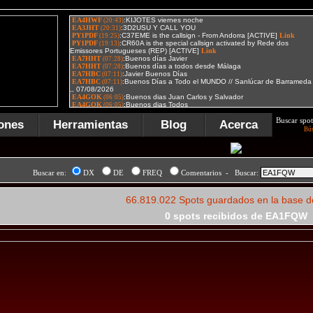
Buscar spot
ones
Herramientas
Blog
Acerca
Bú
Buscar en:
DX
DE
FREQ
Comentarios - Buscar:
66.819.022 Spots guardados en la base d
0 spots recibidos de EA1FQW