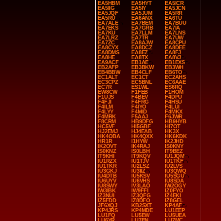
EA5HBM
EA5HYT
EA5ICR
EA5IIG
EA5IY
EA5JCN
EA5JQF
EA5JUM
EA5RR
EA5RU
EA6ANX
EA6TU
EA7ALE
EA7BEM
EA7BUU
EA7EKS
EA7GRB
EA7IA
EA7KU
EA7LLM
EA7LNS
EA7LRZ
EA7TR
EA7UW
EA7ZC
EA8AJW
EA8CPU
EA8CYX
EA8DCZ
EA8DEE
EA8DMS
EA8EZ
EA8FJ
EA8HE
EA8TX
EA8VJ
EA9ACF
EB1AE
EB1EXS
EB2AFP
EB3BKW
EB3WH
EB4BBW
EB4CLF
EB6TO
EC1ALT
EC1CT
EC2AHS
EC3CPZ
EC5BNL
EC6AAE
EC7R
ES1WL
ES6RQ
EW8CW
F1FEB
F1HOM
F1UJS
F4BEV
F4DPU
F4FJI
F4FRG
F4HSU
F4ILM
F4IYO
F4LUI
F4LYY
F4MID
F4MKX
F4MRK
F5AAJ
F6JWR
F8CRM
HB9DFG
HB9HYB
HC5VF
HI5GBF
HI7OT
HJ2EMJ
HJ4EAB
HK3X
HK4OBA
HK4QXX
HK6KDK
HR1R
I1HYW
IK2JHD
IK2OVT
IK4RAJ
IS0KNY
IS0KNZ
IS0LBH
IT9BEZ
IT9KHI
IT9KQV
IU1JQM
IU1RZX
IU1TJV
IU1TKF
IU1TKR
IU2LSZ
IU2LVS
IU3GKJ
IU3IIZ
IU3QWQ
IU4DTB
IU5KSV
IU5SGU
IU6UYV
IU6VHS
IU8SDA
IU8SWY
IV3LAO
IW2OGY
IW3IBK
IW9FFI
IZ0FYO
IZ3NUI
IZ3QFG
IZ4EKI
IZ5FDD
IZ8DFO
IZ8GEL
JF6XQJ
KB2SXT
KP4AF
KP4JRS
KP4MDE
LU1EEP
LU1FQ
LU5EW
LU5UEA
LU6YR
LU7EN
LU7MC