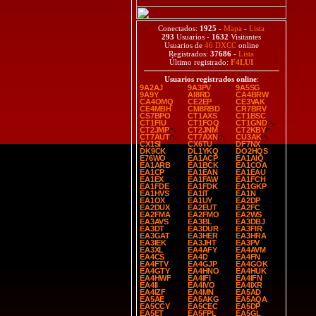
Conectados:
1925
-
Mapa
-
Lista
293
Usuarios -
1632
Visitantes
Usuarios de
46 DXCC
online
Registrados:
37686
-
Lista
Último registrado:
F4LUI
Usuarios registrados online
:
9A2AJ
9A3PV
9A5SG
9A9Y
AI8RD
CA4BRW
CA4OMQ
CE2EP
CE3VAK
CE4MBH
CM8RBD
CR7BRV
CS7BPO
CT1AXS
CT1BSC
CT1FIU
CT1FOQ
CT1GND
CT2JMP
CT2JNM
CT2KBY
CT7AUT
CT7AXN
CU3AK
CX1SI
CX6TU
DF7NX
DK9CK
DL1YKQ
DO2HQS
E76WO
EA1ACP
EA1AIQ
EA1ARB
EA1BCK
EA1COA
EA1CP
EA1EAN
EA1EAU
EA1EX
EA1FAW
EA1FCH
EA1FDE
EA1FDK
EA1GKP
EA1HVS
EA1IT
EA1N
EA1OX
EA1UY
EA2DP
EA2DUX
EA2EUT
EA2FC
EA2FMA
EA2FMO
EA2WS
EA3AVS
EA3BL
EA3DBJ
EA3DT
EA3DUR
EA3FIR
EA3GAT
EA3HER
EA3HRA
EA3IEK
EA3JHT
EA3PV
EA3XL
EA4AFY
EA4AVM
EA4CS
EA4D
EA4FN
EA4FTV
EA4GJP
EA4GOK
EA4GTY
EA4HNO
EA4HUK
EA4HWF
EA4IFI
EA4IFN
EA4II
EA4IVO
EA4IXR
EA4IZF
EA4MN
EA5AD
EA5AE
EA5AKG
EA5AQA
EA5CCY
EA5CEC
EA5DP
EA5ET
EA5FPL
EA5GL