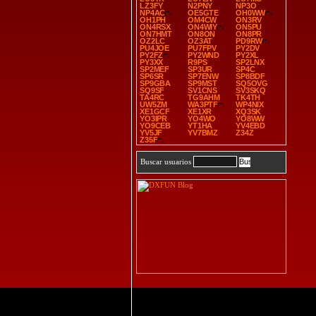
LZ3FY
N2PNY
NP3O
NP4AC
OE5GTE
OH0WW
OH1PH
OM4CW
ON3RV
ON4RSX
ON4WIY
ON5PU
ON7HMT
ON8ON
ON8PR
OZ2LC
OZ3AT
PD9RW
PU4JOE
PU7FPV
PY2DV
PY2FZ
PY2WND
PY2XL
PY3XX
R9PS
SP2LNX
SP2MEF
SP3UR
SP4C
SP6SR
SP7ENW
SP8BDF
SP9GBA
SP9MST
SQ5OVG
SQ9SF
SV1CNS
SV3SKQ
TA4RC
TG9AHM
TK4TH
UW5ZM
WA3PTF
WP4NIX
XE1GCF
XE1XR
XQ3SK
YO3IPR
YO4WO
YO8WW
YO9CEB
YT1HA
YV4EBD
YV5JF
YV7BMZ
Z34Z
Z35F
Buscar usuarios