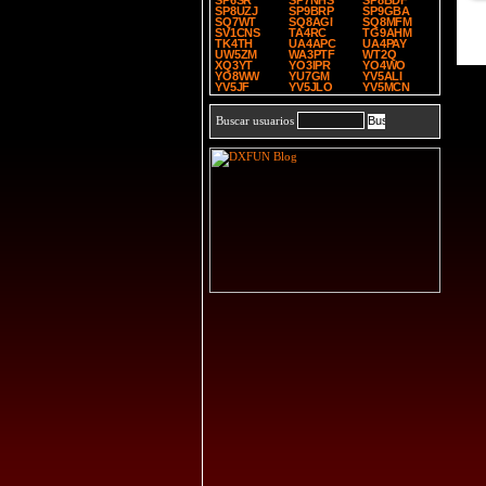
SP6SR
SP7NHS
SP8BDF
SP8UZJ
SP9BRP
SP9GBA
SQ7WT
SQ8AGI
SQ8MFM
SV1CNS
TA4RC
TG9AHM
TK4TH
UA4APC
UA4PAY
UW5ZM
WA3PTF
WT2Q
XQ3YT
YO3IPR
YO4WO
YO8WW
YU7GM
YV5ALI
YV5JF
YV5JLO
YV5MCN
Buscar usuarios