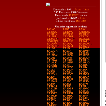
Conectados:
1941
-
Mapa
-
Lista
393
Usuarios -
1548
Visitantes
Usuarios de
41 DXCC
online
Registrados:
37689
-
Lista
Último registrado:
IU3WUS
Usuarios registrados online
:
9A2NO
9A5B
9A9Y
CE3VAK
CE4UFC
CR7BQX
CR7BRV
CS7BPO
CT1BSC
CT1FIU
CT1JHU
CT2JYX
CT2KBY
CT7AUT
DC5SWL
DO2HQS
DO2SHJ
EA1AA
EA1AHP
EA1AIQ
EA1AQK
EA1ARB
EA1ARJ
EA1AUO
EA1BA
EA1BL
EA1CEZ
EA1COA
EA1CP
EA1DMP
EA1DU
EA1EAN
EA1EAU
EA1EFW
EA1FCH
EA1FDE
EA1FE
EA1FVI
EA1GKP
EA1GYA
EA1HJE
EA1HKC
EA1HLK
EA1HTF
EA1HUO
EA1HVS
EA1IT
EA1OX
EA1PZM
EA1PZV
EA1UY
EA1ZX
EA2ADR
EA2AK
EA2BK
EA2BUR
EA2CG
EA2CYJ
EA2CYT
EA2DBP
EA2DP
EA2DT
EA2DUX
EA2EBS
EA2EED
EA2ERB
EA2FAU
EA2FC
EA2FJD
EA2HK
EA2KY
EA2TW
EA3ACA
EA3BD
EA3BL
EA3CZR
EA3DBJ
EA3DFC
EA3DT
EA3EB
EA3FUE
SPOT
EA3GAT
EA3HER
EA3HJO
EA3HLM
EA3HZC
EA3IAP
EA3IEK
EA3IKA
EA3JHT
EA3JJN
EA3XL
EA4AKC
EA4D
EA4DIZ
EA4DWJ
EA4EQF
EA4FH
EA4FLZ