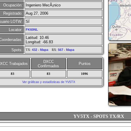
Ocupación:
Ingeniero MecÃ¡nico
Registrado:
Aug 27, 2006
suario LOTW:
SÍ
Locator:
FK60NL
Latitud: 10.46
Coordenadas:
Longitud: -66.83
Spots:
TX:
432
-
Mapa
RX:
567
-
Mapa
DXCC
XCC Trabajados
Puntos
Confirmados
83
83
1096
Ver gráficas y estadísticas de YV5TX
YV5TX - SPOTS TX/RX