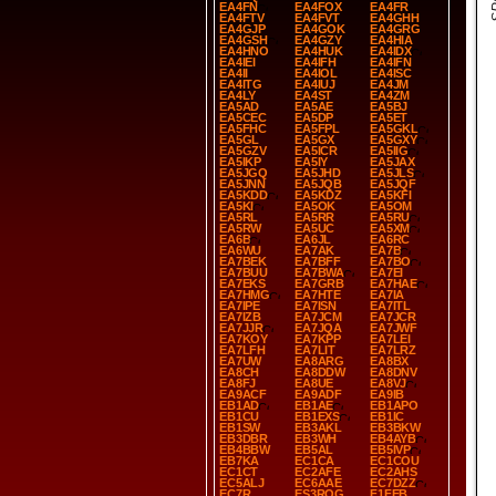
EA4FN
EA4FOX
EA4FR
EA4FTV
EA4FVT
EA4GHH
EA4GJP
EA4GOK
EA4GRG
EA4GSH
EA4GZY
EA4HIA
EA4HNO
EA4HUK
EA4IDX
EA4IEI
EA4IFH
EA4IFN
EA4II
EA4IOL
EA4ISC
EA4ITG
EA4IUJ
EA4JM
EA4LY
EA4ST
EA4ZM
EA5AD
EA5AE
EA5BJ
EA5CEC
EA5DP
EA5ET
EA5FHC
EA5FPL
EA5GKL
EA5GL
EA5GX
EA5GXY
EA5GZV
EA5ICR
EA5IIG
EA5IKP
EA5IY
EA5JAX
EA5JGQ
EA5JHD
EA5JLS
EA5JNN
EA5JQB
EA5JQF
EA5KDD
EA5KDZ
EA5KFI
EA5KI
EA5OK
EA5OM
EA5RL
EA5RR
EA5RU
EA5RW
EA5UC
EA5XM
EA6B
EA6JL
EA6RC
EA6WU
EA7AK
EA7B
EA7BEK
EA7BFF
EA7BO
EA7BUU
EA7BWA
EA7EI
EA7EKS
EA7GRB
EA7HAE
EA7HMG
EA7HTE
EA7IA
EA7IPE
EA7ISN
EA7ITL
EA7IZB
EA7JCM
EA7JCR
EA7JJR
EA7JQA
EA7JWF
EA7KOY
EA7KPP
EA7LEI
EA7LFH
EA7LIT
EA7LRZ
EA7UW
EA8ARG
EA8BX
EA8CH
EA8DDW
EA8DNV
EA8FJ
EA8UE
EA8VJ
EA9ACF
EA9ADF
EA9IB
EB1AD
EB1AE
EB1APO
EB1CU
EB1EXS
EB1IC
EB1SW
EB3AKL
EB3BKW
EB3DBR
EB3WH
EB4AYB
EB4BBW
EB5AL
EB5IVP
EB7KA
EC1CA
EC1COU
EC1CT
EC2AFE
EC2AHS
EC5ALJ
EC6AAE
EC7DZZ
EC7R
ES3ROG
F1FEB