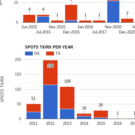
10
4
4
4
4
2
2
1
1
1
1
1
1
0
Jun-2015
Nov-2015
Jan-2016
Nov-2020
M
Jul-2015
Dec-2015
Jul-2017
Dec-202
SPOTS TX/RX PER YEAR
RX
TX
200
198
198
150
SPOTS TX/RX
109
109
100
51
51
50
28
28
18
18
1
1
0
2011
2012
2013
2014
2015
2016
20