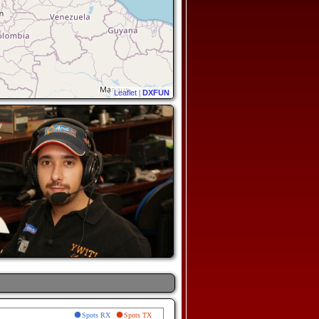
Leaflet
|
DXFUN
Spots RX
Spots TX