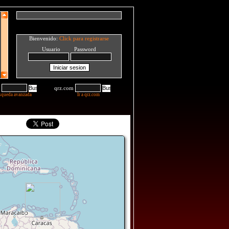
Bienvenido:
Click para registrarse
Usuario Password
qrz.com
squeda avanzada
Ir a qrz.com