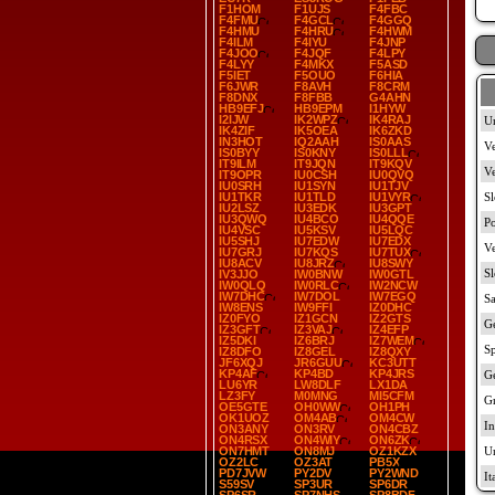
F1HOM
F1UJS
F4FBC
F4FMU
F4GCL
F4GGQ
F4HMU
F4HRU
F4HWM
F4ILM
F4IYU
F4JNP
F4JOO
F4JQF
F4LPY
F4LYY
F4MKX
F5ASD
F5IET
F5OUO
F6HIA
F6JWR
F8AVH
F8CRM
F8DNX
F8FBB
G4AHN
HB9EFJ
HB9EPM
I1HYW
I2IJW
IK2WPZ
IK4RAJ
IK4ZIF
IK5OEA
IK6ZKD
IN3HOT
IQ2AAH
IS0AAS
IS0BYY
IS0KNY
IS0LLL
IT9ILM
IT9JQN
IT9KQV
IT9OPR
IU0CSH
IU0QVQ
IU0SRH
IU1SYN
IU1TJV
IU1TKR
IU1TLD
IU1VYR
IU2LSZ
IU3EDK
IU3GPT
IU3QWQ
IU4BCO
IU4QQE
IU4VSC
IU5KSV
IU5LQC
IU5SHJ
IU7EDW
IU7EDX
IU7GRJ
IU7KQS
IU7TUX
IU8ACV
IU8JRZ
IU8SWY
IV3JJO
IW0BNW
IW0GTL
IW0QLQ
IW0RLC
IW2NCW
IW7DHC
IW7DOL
IW7EGQ
IW8ENS
IW9FFI
IZ0DHC
IZ0FYO
IZ1GCN
IZ2GTS
IZ3GFT
IZ3VAJ
IZ4EFP
IZ5DKI
IZ6BRJ
IZ7WEM
IZ8DFO
IZ8GEL
IZ8QXY
JF6XQJ
JR6GUU
KC3UTT
KP4AF
KP4BD
KP4JRS
LU6YR
LW8DLF
LX1DA
LZ3FY
M0MNG
MI5CFM
OE5GTE
OH0WW
OH1PH
OK1UOZ
OM4AB
OM4CW
ON3ANY
ON3RV
ON4CBZ
ON4RSX
ON4WIY
ON6ZK
ON7HMT
ON8MJ
OZ1KZX
OZ2LC
OZ3AT
PB5X
PD7JVW
PY2DV
PY2WND
S59SV
SP3UR
SP6DR