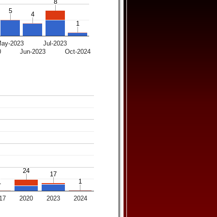
8
8
5
5
4
4
1
1
ay-2023
Jul-2023
0
Jun-2023
Oct-2024
24
24
17
17
1
1
1
1
17
2020
2023
2024