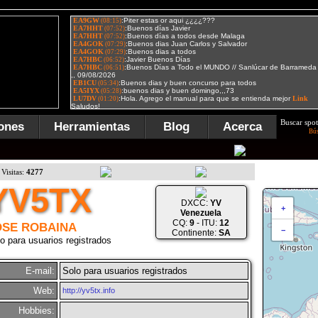
Buscar spot
ones
Herramientas
Blog
Acerca
Bú
Visitas:
4277
YV5TX
DXCC:
YV
+
Venezuela
CQ:
9
- ITU:
12
OSE ROBAINA
−
Continente:
SA
o para usuarios registrados
E-mail:
Solo para usuarios registrados
Web:
http://yv5tx.info
Hobbies: