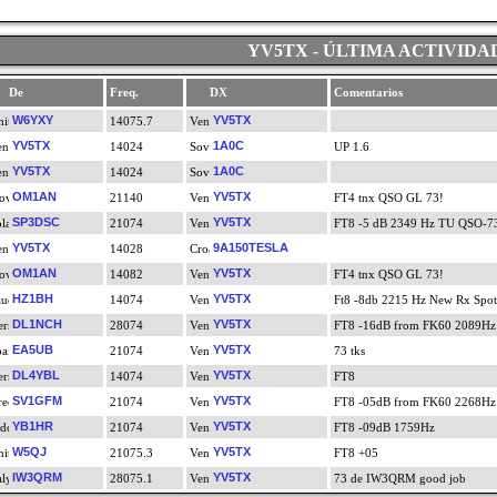
YV5TX - ÚLTIMA ACTIVIDA
De
Freq.
DX
Comentarios
W6YXY
YV5TX
14075.7
YV5TX
1A0C
14024
UP 1.6
YV5TX
1A0C
14024
OM1AN
YV5TX
21140
FT4 tnx QSO GL 73!
SP3DSC
YV5TX
21074
FT8 -5 dB 2349 Hz TU QSO-7
YV5TX
9A150TESLA
14028
OM1AN
YV5TX
14082
FT4 tnx QSO GL 73!
HZ1BH
YV5TX
14074
Ft8 -8db 2215 Hz New Rx Spot
DL1NCH
YV5TX
28074
FT8 -16dB from FK60 2089Hz
EA5UB
YV5TX
21074
73 tks
DL4YBL
YV5TX
14074
FT8
SV1GFM
YV5TX
21074
FT8 -05dB from FK60 2268Hz
YB1HR
YV5TX
21074
FT8 -09dB 1759Hz
W5QJ
YV5TX
21075.3
FT8 +05
IW3QRM
YV5TX
28075.1
73 de IW3QRM good job