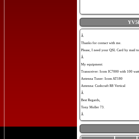
YV5
Â
Thanks for contact with me.
Please, I need your QSL Card by mail to
Â
My equipment:
Transceiver: Icom IC7000 with 100 watt
Antenna Tuner: Icom AT180
Antenna: Cushcraft R8 Vertical
Â
Best Regards,
Tony Moller 73.
Â