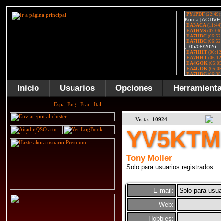
Inicio
Usuarios
Opciones
Herramient
Visitas:
10924
YV5KTM
Tony Moller
Solo para usuarios registrados
E-mail:
Solo para usua
Web:
Hobbies: