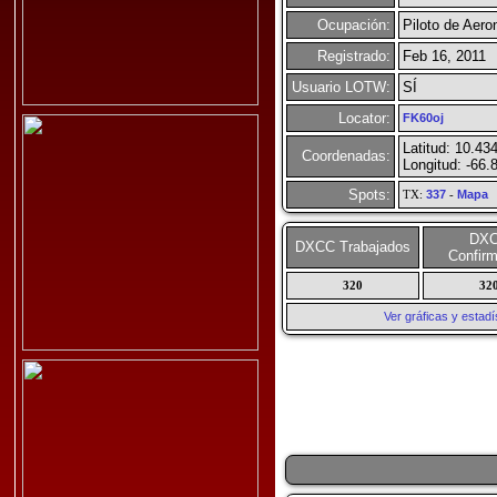
Ocupación:
Piloto de Aero
Registrado:
Feb 16, 2011
Usuario LOTW:
SÍ
Locator:
FK60oj
Latitud: 10.43
Coordenadas:
Longitud: -66.
Spots:
TX:
337
-
Mapa
DX
DXCC Trabajados
Confir
320
32
Ver gráficas y esta