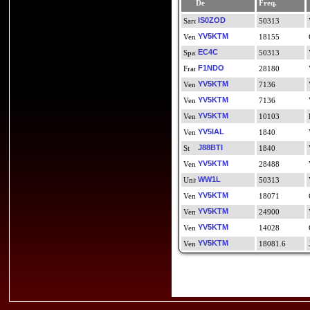
De
Freq.
IS0ZOD
50313
YV5KTM
18155
EC4C
50313
F1NDO
28180
YV5KTM
7136
YV5KTM
7136
YV5KTM
10103
YV5IAL
1840
J88BTI
1840
YV5KTM
28488
WW1L
50313
YV5KTM
18071
YV5KTM
24900
YV5KTM
14028
YV5KTM
18081.6