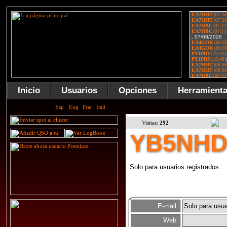
Inicio
Usuarios
Opciones
Herramient
Visitas:
292
YB5NH
Solo para usuarios registrados
E-mail:
Solo para usua
Web: