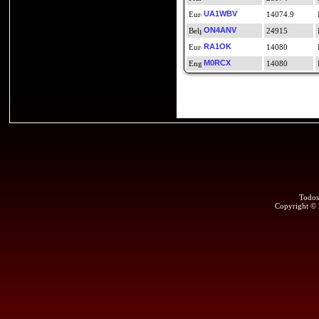
UA1WBV
14074.9
ON4ANV
24915
RA1OK
14080
M0RCX
14080
Todos
Copyright ©