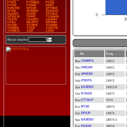
PY2FZ
PY2WND
PY2XL
PY3XX
PY6KR
R9PS
RV9CHB
SP3UR
SP7NHS
SP7NL
SP9BRP
SQ5OVG
SQ8AGI
SQ9SF
SV1SDA
0
SV3GLM
TA4RC
TG9AHM
2
TK4TH
UA4APC
UA4PAY
UT9LI
WA3PTF
WP4NIX
XQ3SK
YO3IPR
YO8WW
YV4EBD
YV5JF
YV5KTM
YV5MCN
Z35F
Z35W
Buscar usuarios
De
Freq.
YO8RFS
24915
OM1AN
24915
SP6FEK
24915
IT9STG
24915
EA3EDU
24915.8
K7AGE
14075
CT7AUT
7074
RT3D
28074
DF6JF
14074
EA3EDU
28074.5
F6JON
28074