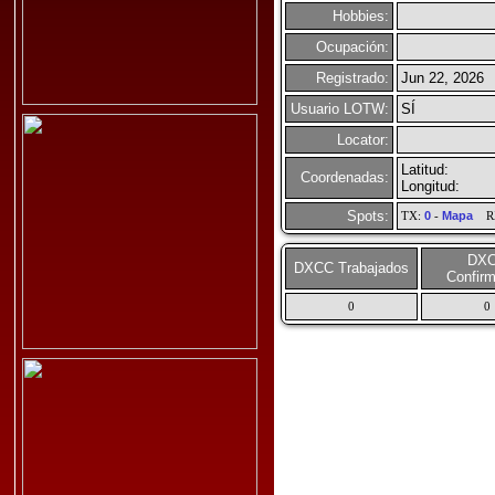
Hobbies:
Ocupación:
Registrado:
Jun 22, 2026
Usuario LOTW:
SÍ
Locator:
Latitud:
Coordenadas:
Longitud:
Spots:
TX:
0
-
Mapa
R
DX
DXCC Trabajados
Confir
0
0