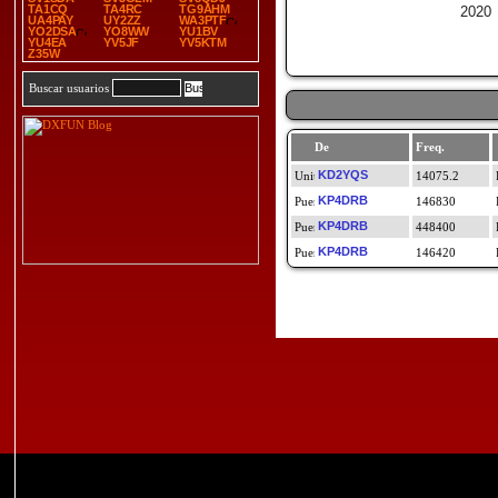
TA1CQ
TA4RC
TG9AHM
2020
UA4PAY
UY2ZZ
WA3PTF
YO2DSA
YO8WW
YU1BV
YU4EA
YV5JF
YV5KTM
Z35W
Buscar usuarios
De
Freq.
KD2YQS
14075.2
KP4DRB
146830
KP4DRB
448400
KP4DRB
146420