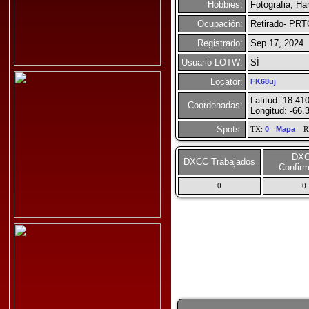
Hobbies:
Fotografia, H
Ocupación:
Retirado- PRT
Registrado:
Sep 17, 2024
Usuario LOTW:
SÍ
Locator:
FK68uj
Latitud: 18.41
Coordenadas:
Longitud: -66.
Spots:
TX:
0
-
Mapa
R
DX
DXCC Trabajados
Confir
0
0