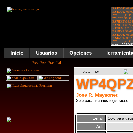
Inicio
Usuarios
Opciones
Herramient
Visitas:
1125
WP4QP
Jose R. Maysonet
Solo para usuarios registrados
E-mail:
Solo para usua
Web: