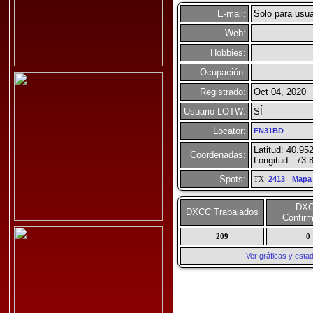
E-mail:
Solo para usua
Web:
Hobbies:
Ocupación:
Registrado:
Oct 04, 2020
Usuario LOTW:
SÍ
Locator:
FN31BD
Latitud: 40.95
Coordenadas:
Longitud: -73.
Spots:
TX:
2413
-
Mapa
DX
DXCC Trabajados
Confir
209
0
Ver gráficas y est