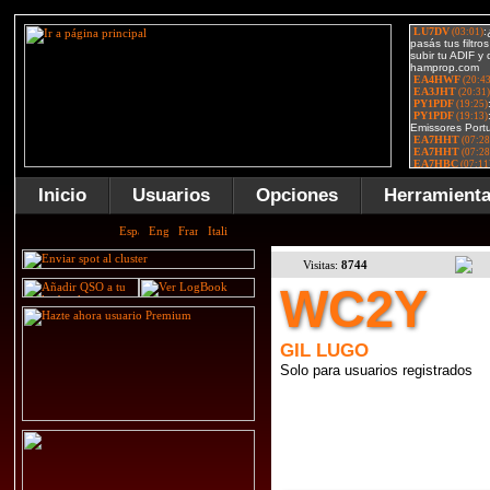
Inicio
Usuarios
Opciones
Herramient
Visitas:
8744
WC2Y
GIL LUGO
Solo para usuarios registrados