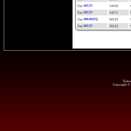
WC2Y
14310
WC2Y
14271
WA4WZQ
50135
WC2Y
50125
Todos
Copyright ©