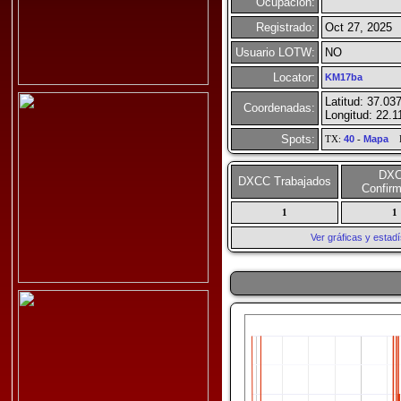
Ocupación:
Registrado:
Oct 27, 2025
Usuario LOTW:
NO
Locator:
KM17ba
Latitud: 37.03
Coordenadas:
Longitud: 22.1
Spots:
TX:
40
-
Mapa
R
DX
DXCC Trabajados
Confir
1
1
Ver gráficas y esta