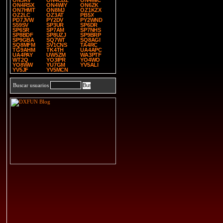
ON3RV
ON4CBZ
ON4MIC
ON4RSX
ON4WIY
ON6ZK
ON7HMT
ON8MJ
OZ1KZX
OZ2LC
OZ3AT
PB5X
PD7JVW
PY2DV
PY2WND
S59SV
SP3UR
SP6DR
SP6SR
SP7AM
SP7NHS
SP8BDF
SP8UZJ
SP9BRP
SP9GBA
SQ7WT
SQ8AGI
SQ8MFM
SV1CNS
TA4RC
TG9AHM
TK4TH
UA4APC
UA4PAY
UW5ZM
WA3PTF
WT2Q
YO3IPR
YO4WO
YO8WW
YU7GM
YV5ALI
YV5JF
YV5MCN
Buscar usuarios