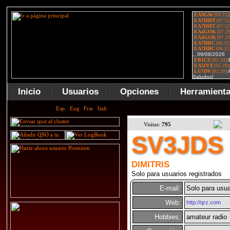
Inicio
Usuarios
Opciones
Herramient
Visitas:
795
SV3JDS
DIMITRIS
Solo para usuarios registrados
E-mail:
Solo para usua
Web:
http://qrz.com
Hobbies:
amateur radio