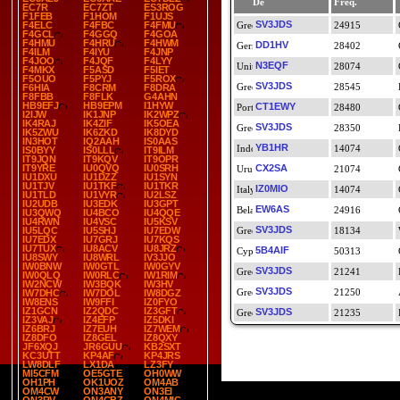
De
Freq.
EC7R
EC7ZT
ES3ROG
F1FEB
F1HOM
F1UJS
SV3JDS
F4ELC
F4FBC
F4FMU
24915
F4GCL
F4GGQ
F4GOA
F4HMU
F4HRU
F4HWM
DD1HV
28402
F4ILM
F4IYU
F4JNP
F4JOO
F4JQF
F4LYY
N3EQF
28074
F4MKX
F5ASD
F5IET
F5OUO
F5PYJ
F5ROX
SV3JDS
28545
F6HIA
F8CRM
F8DRA
F8FBB
F8FLK
G4AHN
HB9EFJ
HB9EPM
I1HYW
CT1EWY
28480
I2IJW
IK1JNP
IK2WPZ
IK4RAJ
IK4ZIF
IK5OEA
SV3JDS
28350
IK5ZWU
IK6ZKD
IK8DYD
IN3HOT
IQ2AAH
IS0AAS
YB1HR
14074
IS0BYY
IS0LLL
IT9ILM
IT9JQN
IT9KQV
IT9OPR
IT9YRE
IU0QVQ
IU0SRH
CX2SA
21074
IU1DXU
IU1DZZ
IU1SYN
IU1TJV
IU1TKF
IU1TKR
IZ0MIO
14074
IU1TLD
IU1VYR
IU2LSZ
IU2UDB
IU3EDK
IU3GPT
EW6AS
24916
IU3QWQ
IU4BCO
IU4QQE
IU4RWN
IU4VSC
IU5KSV
SV3JDS
IU5LQC
IU5SHJ
IU7EDW
18134
IU7EDX
IU7GRJ
IU7KQS
IU7TUX
IU8ACV
IU8JRZ
5B4AIF
50313
IU8SWY
IU8WRL
IV3JJO
IW0BNW
IW0GTL
IW0GYV
SV3JDS
21241
IW0QLQ
IW0RLC
IW1RIM
IW2NCW
IW3BQK
IW3HV
SV3JDS
21250
IW7DHC
IW7DOL
IW8DGZ
IW8ENS
IW9FFI
IZ0FYO
IZ1GCN
IZ2QDC
IZ3GFT
SV3JDS
21235
IZ3VAJ
IZ4EFP
IZ5DKI
IZ6BRJ
IZ7EUH
IZ7WEM
IZ8DFO
IZ8GEL
IZ8QXY
JF6XQJ
JR6GUU
KB2SXT
KC3UTT
KP4AF
KP4JRS
LW8DLF
LX1DA
LZ3FY
MI5CFM
OE5GTE
OH0WW
OH1PH
OK1UOZ
OM4AB
OM4CW
ON3ANY
ON3EI