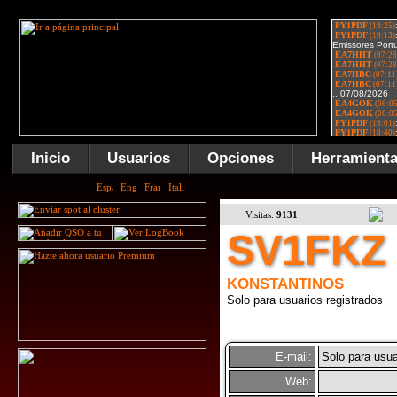
Inicio
Usuarios
Opciones
Herramient
Visitas:
9131
SV1FKZ
KONSTANTINOS
Solo para usuarios registrados
E-mail:
Solo para usua
Web: