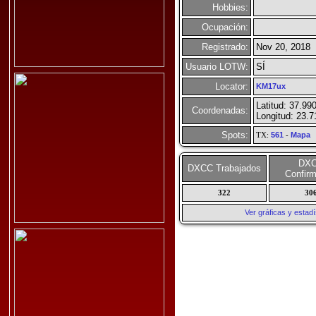
Hobbies:
Ocupación:
Registrado:
Nov 20, 2018
Usuario LOTW:
SÍ
Locator:
KM17ux
Latitud: 37.99
Coordenadas:
Longitud: 23.
Spots:
TX:
561
-
Mapa
DX
DXCC Trabajados
Confir
322
30
Ver gráficas y esta