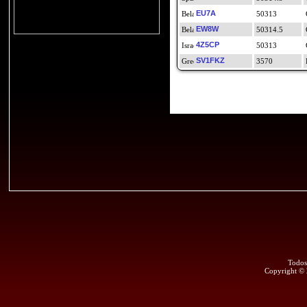
EU7A
50313
EW8W
50314.5
4Z5CP
50313
SV1FKZ
3570
Todos
Copyright ©