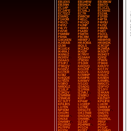
EB1EXS
EB1HRW
EB3BKW
EB3WH
EB5HGK
EB6TO
EC1AP
EC1CA
EC1CZL
EC2AFE
EC5ALJ
EC6AAE
SP
EC7DZZ
EC7R
ES1WL
ES6RQ
EW8CW
F1FEB
F1HOM
F4ELC
F4FTA
F4GCL
F4GGQ
F4HSU
F4IYU
F4JNP
F4JSZ
F4LYY
F4MKX
F4NFA
F4VVE
F5ABV
F5IET
F5MNW
F5MTH
F5OCL
F6HIA
F8CRM
F8FBB
GM1KEN
HB9EFJ
HB9HYB
HJ4EAB
HK4OBA
HK6KDK
I2IJW
I8QLS
IC8CQF
IK1UGX
IK2JHD
IK2WSA
IK4RAJ
IK4ZIF
IK5DVT
IK6NUZ
IK7RVY
IN3HOT
IN3XSV
IQ2AAH
IQ9SZ
IS0AAS
IT9EXH
IT9IVN
IT9JPJ
IT9JXR
IT9KHI
IT9KQV
IU0QVQ
IU0UYY
IU1DZZ
IU1LEB
IU1TJV
IU1TKR
IU2LVS
IU2UVQ
IU3IIZ
IU3WNP
IU4LEC
IU4QQE
IU5MPR
IU5SEH
IU7EDX
IU8SWY
IU8WRL
IV3IRO
IV3JJO
IW0GTL
IW8DGZ
IZ0ADG
IZ0FYO
IZ1ELP
IZ1FRM
IZ3JYY
IZ3KQV
IZ3VAJ
IZ4KAN
IZ5RWM
IZ6BRJ
IZ8QNS
IZ8WGR
K0TF
KB2SXT
KC3UTT
KP4AF
KP4JFR
KP4JRS
LU1EEP
LU6YR
LU7EN
LU7MC
LW8DLF
NP3DM
OE5GTE
OH0WW
OH1PH
OK1TNM
OM2TS
OM4AB
ON3ONX
ON3RV
ON3UI
ON4MIC
ON4ROL
ON4WIY
OZ3AT
PB5X
PD1RVD
PD4PMS
PD4V
PU7FPV
PY1CH
PY1UC
PY2DV
PY2FZ
PY2WND