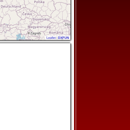
Leaflet
|
DXFUN