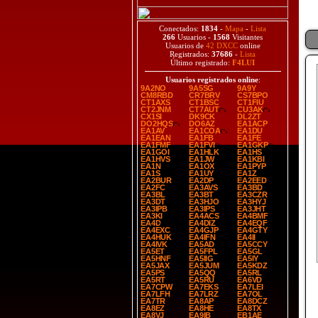
Conectados:
1834
-
Mapa
-
Lista
266
Usuarios -
1568
Visitantes
Usuarios de
42 DXCC
online
Registrados:
37686
-
Lista
Último registrado:
F4LUI
Usuarios registrados online
:
9A2NO
9A5SG
9A9Y
CM8RBD
CR7BRV
CS7BPO
CT1AXS
CT1BSC
CT1FIU
CT2JNM
CT7AUT
CU3AK
CX1SI
DK9CK
DL2ZT
DO2HQS
DO6AZ
EA1ACP
EA1AV
EA1COA
EA1DU
EA1EAN
EA1FB
EA1FE
EA1FMF
EA1FVI
EA1GKP
EA1GOI
EA1HLK
EA1HS
EA1HVS
EA1JW
EA1KBI
EA1N
EA1OX
EA1PYP
EA1S
EA1UY
EA1Z
EA2BUR
EA2DP
EA2EED
EA2FC
EA3AVS
EA3BD
EA3BL
EA3BT
EA3CZR
EA3DT
EA3HJO
EA3HYJ
EA3IPB
EA3IPS
EA3JHT
EA3KI
EA4ACS
EA4BMF
EA4D
EA4DIZ
EA4EQF
EA4EXC
EA4GJP
EA4GTY
EA4HUK
EA4IFN
EA4II
EA4IVK
EA5AD
EA5CCY
EA5ET
EA5FPL
EA5GL
EA5HNF
EA5IIG
EA5IY
EA5JAX
EA5JUM
EA5KDZ
EA5PS
EA5QQ
EA5RL
EA5RT
EA5RU
EA6VD
EA7CPW
EA7EKS
EA7LEI
EA7LFH
EA7LRZ
EA7OL
EA7TR
EA8AP
EA8DCZ
EA8EZ
EA8HE
EA8TX
EA8VJ
EA9IB
EB1AE