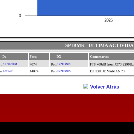
0
2026
SP1BMK - ÚLTIMA ACTIVID
De
Freq.
DX
Comentarios
SP7ROM
SP1BMK
7074
FT8 +08dB from JO73 2290Hz
DF6JF
SP1BMK
14074
DZIEKUJE MARIAN 73
Volver Atrás