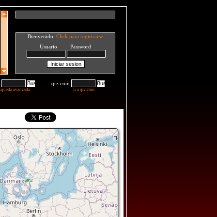
Bienvenido:
Click para registrarse
Usuario Password
qrz.com
squeda avanzada
Ir a qrz.com