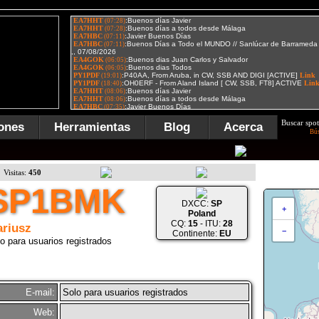
Buscar spot
ones
Herramientas
Blog
Acerca
Bú
Visitas:
450
SP1BMK
DXCC:
SP
+
Poland
CQ:
15
- ITU:
28
riusz
−
Continente:
EU
o para usuarios registrados
E-mail:
Solo para usuarios registrados
Web: