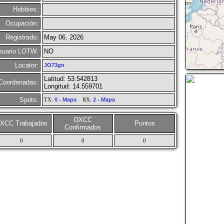
Hobbies:
Ocupación:
Registrado:
May 06, 2026
suario LOTW:
NO
Locator:
JO73gn
Latitud: 53.542813
Coordenadas:
Longitud: 14.559701
Spots:
TX:
0
-
Mapa
RX:
2
-
Mapa
DXCC
XCC Trabajados
Puntos
Confirmados
0
0
0