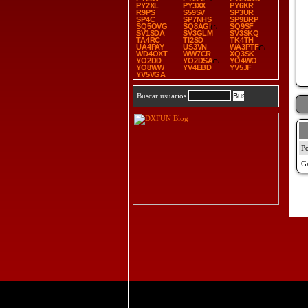
PY2XL
PY3XX
PY6KR
R9PS
S59SV
SP3UR
SP4C
SP7NHS
SP9BRP
SQ5OVG
SQ8AGI
SQ9SF
SV1SDA
SV3GLM
SV3SKQ
TA4RC
TI2SD
TK4TH
UA4PAY
US3VN
WA3PTF
WD4OXT
WW7CR
XQ3SK
YO2DD
YO2DSA
YO4WO
YO8WW
YV4EBD
YV5JF
YV5VGA
Buscar usuarios