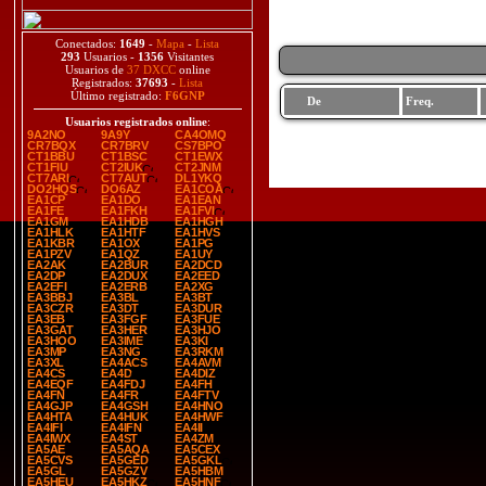
Conectados:
1649
-
Mapa
-
Lista
293
Usuarios -
1356
Visitantes
Usuarios de
37 DXCC
online
Registrados:
37693
-
Lista
Último registrado:
F6GNP
De
Freq.
Usuarios registrados online
:
9A2NO
9A9Y
CA4OMQ
CR7BQX
CR7BRV
CS7BPO
CT1BBU
CT1BSC
CT1EWX
CT1FIU
CT2IUK
CT2JNM
CT7ARI
CT7AUT
DL1YKQ
DO2HQS
DO6AZ
EA1COA
EA1CP
EA1DO
EA1EAN
EA1FE
EA1FKH
EA1FVI
EA1GM
EA1HDB
EA1HGH
EA1HLK
EA1HTF
EA1HVS
EA1KBR
EA1OX
EA1PG
EA1PZV
EA1QZ
EA1UY
EA2AK
EA2BUR
EA2DCD
EA2DP
EA2DUX
EA2EED
EA2EFI
EA2ERB
EA2XG
EA3BBJ
EA3BL
EA3BT
EA3CZR
EA3DT
EA3DUR
EA3EB
EA3FGF
EA3FUE
EA3GAT
EA3HER
EA3HJO
EA3HOO
EA3IME
EA3KI
EA3MP
EA3NG
EA3RKM
EA3XL
EA4ACS
EA4AVM
EA4CS
EA4D
EA4DIZ
EA4EQF
EA4FDJ
EA4FH
EA4FN
EA4FR
EA4FTV
EA4GJP
EA4GSH
EA4HNO
EA4HTA
EA4HUK
EA4HWF
EA4IFI
EA4IFN
EA4II
EA4IWX
EA4ST
EA4ZM
EA5AE
EA5AQA
EA5CEX
EA5CVS
EA5GED
EA5GKL
EA5GL
EA5GZV
EA5HBM
EA5HEU
EA5HKZ
EA5HNF