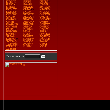
IZ2GTS
IZ2LPT
IZ5CMI
IZ5SAX
IZ6WRI
IZ8GEL
IZ8QXY
IZ8WGR
JM1CMA
KC3UTT
KP4AF
KP4JRS
LW8DLF
LX1DA
NP3DM
OE1CIW
OE5GTE
OH0WW
OH1PH
OK1DQT
OM2TS
OM4AB
OM4CW
ON3ANY
ON3EI
ON3ONX
ON3RV
ON4ACW
ON4RSX
ON4WIY
ON7HMT
ON8CA
ON8DX
PA2PS
PD1RVD
PY2DV
RV9CHB
S53ML
S59SV
SP2MEF
SP3UR
SP4DNX
SP5AA
SP9MST
SQ4FDK
SQ8AGI
SQ8MFM
SV3GLM
SV3SKQ
SV8QDJ
TA4RC
TG9AHM
UA4PAY
UT9LI
WA3PTF
YU1BV
YV5JF
ZL3SSB
Buscar usuarios