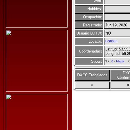
Web:
Hobbies:
Ocupación:
Registrado:
Jun 19, 2026
Usuario LOTW:
NO
Locator:
LO83dn
Latitud: 53.55
Coordenadas:
Longitud: 56.
Spots:
TX:
0
-
Mapa
R
DX
DXCC Trabajados
Confir
0
0