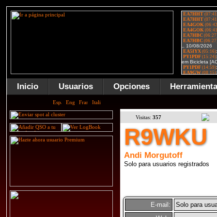
Inicio
Usuarios
Opciones
Herramient
Visitas:
357
R9WKU
Andi Morgutoff
Solo para usuarios registrados
E-mail:
Solo para usua