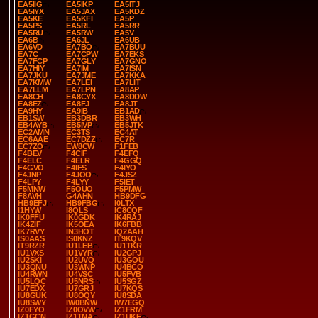
EA5IIG
EA5IKP
EA5ITJ
EA5IYX
EA5JAX
EA5KDZ
EA5KE
EA5KFI
EA5P
EA5PS
EA5RL
EA5RR
EA5RU
EA5RW
EA5V
EA6B
EA6JL
EA6UB
EA6VD
EA7BO
EA7BUU
EA7C
EA7CPW
EA7EKS
EA7FCP
EA7GLY
EA7GNO
EA7HIY
EA7IM
EA7ISN
EA7JKU
EA7JME
EA7KKA
EA7KMW
EA7LEI
EA7LIT
EA7LLM
EA7LPN
EA8AP
EA8CH
EA8CYX
EA8DDW
EA8EZ
EA8FJ
EA8JT
EA9HY
EA9IB
EB1AD
EB1SW
EB3DBR
EB3WH
EB4AYB
EB5IVP
EB5JTK
EC2AMN
EC3TS
EC4AT
EC6AAE
EC7DZZ
EC7R
EC7ZO
EW8CW
F1FEB
F4BEV
F4CIF
F4EFQ
F4ELC
F4ELR
F4GGQ
F4GVO
F4IFS
F4IYO
F4JNP
F4JOO
F4JSZ
F4LPY
F4LYY
F5IET
F5MNW
F5OUO
F5PMW
F8AVH
G4AHN
HB9DFG
HB9EFJ
HB9FBG
I0LTX
I1HYW
I8QLS
IC8CQF
IK0FFU
IK0GDK
IK4RAJ
IK4ZIF
IK5OEA
IK6FBB
IK7RVY
IN3HOT
IQ2AAH
IS0AAS
IS0KNZ
IT9KQV
IT9RZR
IU1LEB
IU1TKR
IU1VXS
IU1VYR
IU2GPJ
IU2SKI
IU2UVQ
IU3GOU
IU3QNU
IU3WNP
IU4BCO
IU4RWN
IU4VSC
IU5FVB
IU5LQC
IU5NRS
IU5SGZ
IU7EDX
IU7GRJ
IU7KQS
IU8GUK
IU8OQY
IU8SDA
IU8SWY
IW0BNW
IW7EGQ
IZ0FYO
IZ0OVW
IZ1FRM
IZ1GCN
IZ1TNA
IZ1UKF