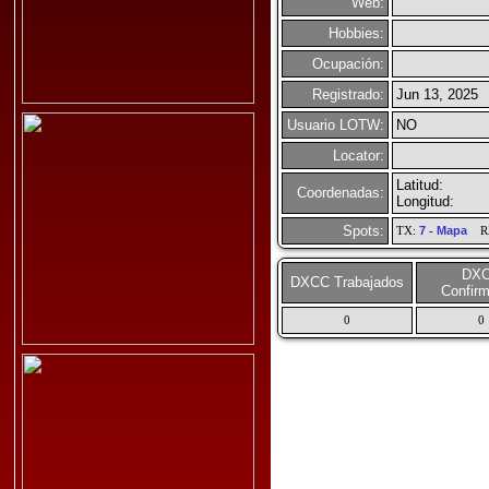
Web:
Hobbies:
Ocupación:
Registrado:
Jun 13, 2025
Usuario LOTW:
NO
Locator:
Latitud:
Coordenadas:
Longitud:
Spots:
TX:
7
-
Mapa
R
DX
DXCC Trabajados
Confir
0
0