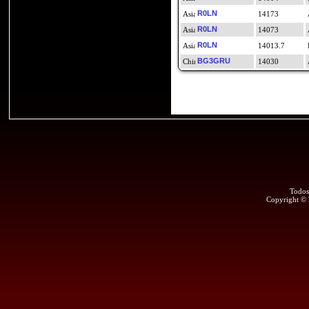
R0LN
14173
R0LN
14073
R0LN
14013.7
BG3GRU
14030
Todos
Copyright ©