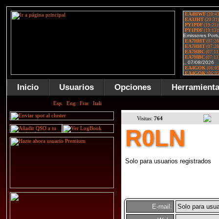
Inicio
Usuarios
Opciones
Herramient
Visitas:
764
R0LN
Solo para usuarios registrados
E-mail:
Solo para usua