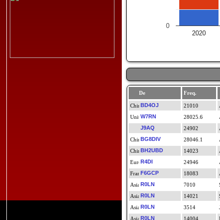
0
2020
De
Freq.
BD4OJ
21010
W7RN
28025.6
J9AQ
24902
BG8DIV
28046.1
BH2UBD
14023
R4DI
24946
F6GCP
18083
R0LN
7010
R0LN
14021
R0LN
3514
R0LN
14004