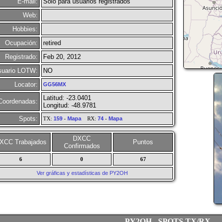
E-mail:
Solo para usuarios registrados
Web:
Hobbies:
Ocupación:
retired
Registrado:
Feb 20, 2012
suario LOTW:
NO
Locator:
GG56MX
Latitud: -23.0401
Coordenadas:
Longitud: -48.9781
Spots:
TX:
159
-
Mapa
RX:
74
-
Mapa
DXCC
XCC Trabajados
Puntos
Confirmados
6
0
67
Ver gráficas y estadísticas de PY2OH
PY2OH - SPOTS TX/RX