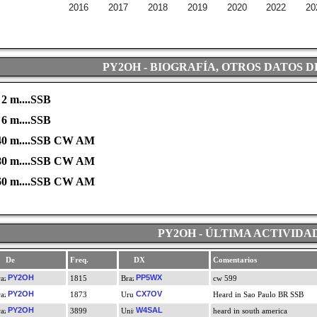
2016
2017
2018
2019
2020
2022
20
PY2OH - BIOGRAFÍA, OTROS DATOS D
 m....SSB
 m....SSB
0 m....SSB CW AM
0 m....SSB CW AM
60 m....SSB CW AM
PY2OH - ÚLTIMA ACTIVIDA
De
Freq.
DX
Comentarios
PY2OH
PP5WX
1815
cw 599
PY2OH
CX7OV
1873
Heard in Sao Paulo BR SSB
PY2OH
W4SAL
3899
heard in south america