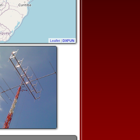
Leaflet
|
DXFUN