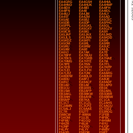
SPOT
EA4GRG
EA4GSH
EA4HIA
EA4HNO
EA4HUK
EA4HWF
EA4IDX
EA4IEI
EA4IFH
EA4IFN
EA4II
EA4IOL
EA4IUJ
EA4JM
EA4LY
EA4ST
EA4ZM
EA5AD
EA5AE
EA5BJ
EA5CEC
EA5DB
EA5DP
EA5FHC
EA5FPL
EA5GKL
EA5GL
EA5GX
EA5GXY
EA5GZV
EA5ICR
EA5IIG
EA5IY
EA5JAF
EA5JAX
EA5JHD
EA5JLS
EA5JNN
EA5KDD
EA5KDZ
EA5KFI
EA5KI
EA5OM
EA5RL
EA5RR
EA5RU
EA5RW
EA5UC
EA5XM
EA6B
EA6JL
EA6VJ
EA7AK
EA7B
EA7BFF
EA7BUU
EA7EI
EA7EKS
EA7GRB
EA7HAE
EA7HMG
EA7HTE
EA7IA
EA7IPE
EA7ISN
EA7ITL
EA7IZB
EA7KOY
EA7KPP
EA7LEI
EA7LFH
EA7LIT
EA7LRZ
EA7UW
EA8ARG
EA8DDW
EA8DLD
EA8DNV
EA8DU
EA8FJ
EA8UE
EA8VJ
EA9ACF
EA9ADF
EB1AD
EB1AE
EB1APO
EB1CU
EB1EXS
EB1IC
EB1SW
EB2AFP
EB2ARL
EB3AKL
EB3BKW
EB3DBR
EB3WH
EB4AYB
EB4BBW
EB5IVP
EB7KA
EC1CA
EC1CT
EC1CZL
EC2AHS
EC2AMN
EC3CPZ
EC4AGU
EC5ALJ
EC6AAE
EC7DZZ
EC7R
ES2TT
ES3ROG
EW8CW
F-80956
F1FEB
F1HOM
F1UJS
F4FBC
F4FMU
F4GGQ
F4HWM
F4HZR
F4ILM
F4IYU
F4JNP
F4JOO
F4JQF
F4LPY
F4LYY
F4NBY
F5ASD
F5EQR
F5IET