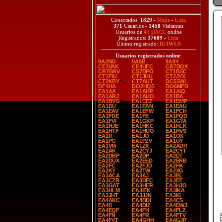
Conectados:
1829
-
Mapa
-
Lista
371
Usuarios -
1458
Visitantes
Usuarios de
43 DXCC
online
Registrados:
37689
-
Lista
Último registrado:
IU3WUS
Usuarios registrados online
:
9A2NO
9A5B
9A9Y
CE3VAK
CE4UFC
CR7BQX
CR7BRV
CS7BPO
CT1BSC
CT1FIU
CT1JHU
CT2JYX
CT2KBY
CT7AUT
DC5SWL
DF4HA
DO2HQS
DO6MFD
EA1AA
EA1AHP
EA1AIQ
EA1ARJ
EA1AUO
EA1BA
EA1BVG
EA1CEZ
EA1DMP
EA1DU
EA1EAN
EA1EAU
EA1EAV
EA1EFW
EA1FCH
EA1FDE
EA1FE
EA1FQD
EA1FVI
EA1GKP
EA1GYA
EA1HJE
EA1HKC
EA1HLK
EA1HTF
EA1HUO
EA1HVS
EA1IT
EA1JO
EA1OX
EA1PG
EA1PZV
EA1UY
EA1VM
EA1ZX
EA2ADR
EA2AK
EA2CYJ
EA2CYT
EA2DBP
EA2DP
EA2DT
EA2DUX
EA2EED
EA2ERB
EA2FC
EA2FJD
EA2HK
EA2KY
EA2TW
EA2XG
EA3ACA
EA3AJ
EA3BL
EA3CZR
EA3DFC
EA3DT
EA3GAT
EA3HER
EA3HJO
EA3HLM
EA3IEK
EA3IKA
EA3JHT
EA3JJN
EA3KI
EA4AKC
EA4BDI
EA4CS
EA4D
EA4DIZ
EA4DWJ
EA4EQF
EA4FH
EA4FLZ
EA4FN
EA4FR
EA4FTV
EA4FVT
EA4GHH
EA4GJP