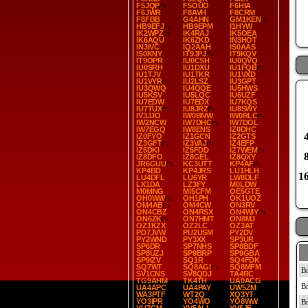
F5JQP
F5OUO
F6HIA
F6JWR
F8AVH
F8CRM
F8FBB
G4AHN
GM1KEN
HB9EFJ
HB9EPM
I1HYW
IK2WPZ
IK4RAJ
IK5OEA
IK6AQU
IK6ZKD
IN3HOT
IN3IVC
IQ2AAH
IS0AAS
IS0KNY
IT9JPJ
IT9KQV
IT9OPR
IU0CSH
IU0QVQ
IU0SRH
IU1DXU
IU1FQB
IU1TJV
IU1TKR
IU1VXD
IU1VYR
IU2LSZ
IU3GPT
IU3QWQ
IU4QQE
IU5HWS
IU5KSV
IU5LQC
IU6UZF
2
IU7EDW
IU7EDX
IU7KQS
IU7TUX
IU8JRZ
IU8SWY
6
IV3JJO
IW0BNW
IW0RLC
IW2NCW
IW7DHC
IW7DOL
IW7EGQ
IW8ENS
IZ0DHC
4
IZ0FYO
IZ1GCN
IZ2GTS
IZ3GFT
IZ3VAJ
IZ4EFP
IZ5DKI
IZ5FDD
IZ7WEM
8
IZ8DFO
IZ8GEL
IZ8QXY
JR6GUU
KC3UTT
KP4AF
KP4BD
KP4JRS
LU1HLH
1
LU4DFL
LU6YR
LW8DLF
LX1DA
LZ3FY
M0LDW
M0MNG
MI5CFM
OE5GTE
OH0WW
OH1PH
OK1UOZ
OM4AB
OM4CW
ON3RV
ON4CBZ
ON4RSX
ON4WIY
ON6ZK
ON7HMT
ON8MJ
OZ1KZX
OZ2LC
OZ3AT
PD7JVW
PU2USM
PY2DV
PY2WND
PY3XX
SP3UR
SP6DR
SP7NHS
SP8BDF
SP8UZJ
SP9BRP
SP9GBA
SP9IZV
SQ1R
SQ4FDK
SQ7WT
SQ8AGI
SQ8MFM
SV1CNS
SV8QDJ
TA4RC
TG9AHM
TK4TH
UA0ACG
UA4APC
UA4PAY
UW5ZM
WA3PTF
WT2Q
XQ3YT
YO3IPR
YO4WO
YO8WW