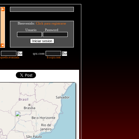
Bienvenido:
Click para registrarse
Usuario Password
qrz.com
squeda avanzada
Ir a qrz.com