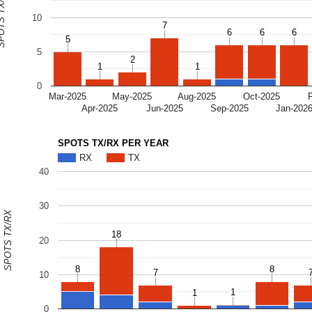
S TX/RX
10
7
7
6
6
6
6
6
6
5
5
5
2
2
1
1
1
1
0
Mar-2025
May-2025
Aug-2025
Oct-2025
Apr-2025
Jun-2025
Sep-2025
Jan-202
SPOTS TX/RX PER YEAR
RX
TX
40
30
SPOTS TX/RX
18
18
20
8
8
8
8
7
7
10
1
1
1
1
0