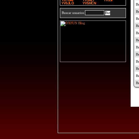
YU7GM
YV5ALI
YV5JF
YV5JLO
YV5MCN
Buscar usuarios