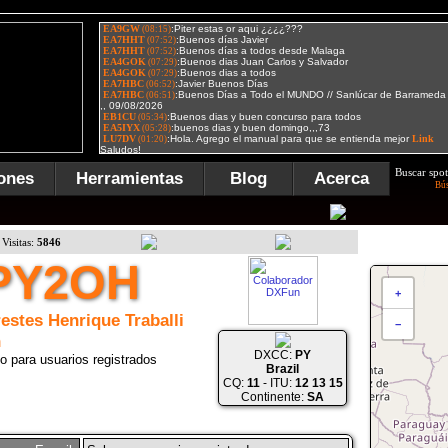
Buscar spot
ones
Herramientas
Blog
Acerca
Bú
Visitas:
5846
PY2OH
+
estes Henrique Traballi
−
h
DXCC:
PY
o para usuarios registrados
Brazil
CQ:
11
- ITU:
12 13 15
Continente:
SA