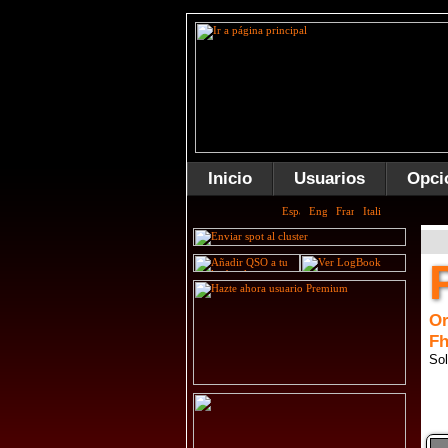
Inicio
Usuarios
Opci
Or
F
Sol