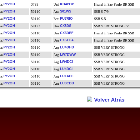
PY2OH
KD4POP
3799
Heard in Sao Paulo BR SSB
PY2OH
S01WS
50110
SSB S-7/9
PY2OH
PU7RIO
50110
SSB S-5
PY2OH
CX8DS
50127
SSB VERY STRONG S8
PY2OH
CX5DEF
50110
Heard in Sao Paulo BR SSB
PY2OH
CX5TCA
50110
Heard in Sao Paulo BR SSB
PY2OH
LU4DHD
50110
SSB VERY STRONG
PY2OH
LW7DWW
50110
SSB VERY STRONG
PY2OH
LW4DCI
50110
SSB VERY STRONG
PY2OH
LU4DCI
50110
SSB VERY STRONG
PY2OH
LU1AEE
50110
SSB VERY STRONG
PY2OH
LU3CDD
50110
SSB VERY STRONG
Volver Atrás