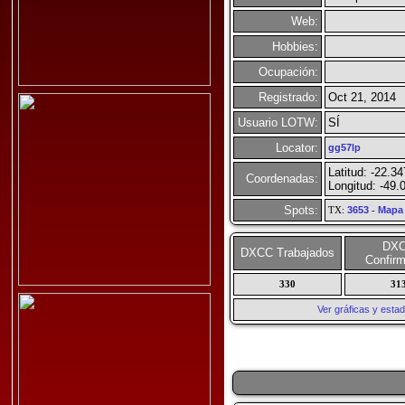
Web:
Hobbies:
Ocupación:
Registrado:
Oct 21, 2014
Usuario LOTW:
SÍ
Locator:
gg57lp
Latitud: -22.3
Coordenadas:
Longitud: -49.
Spots:
TX:
3653
-
Mapa
DX
DXCC Trabajados
Confir
330
31
Ver gráficas y esta