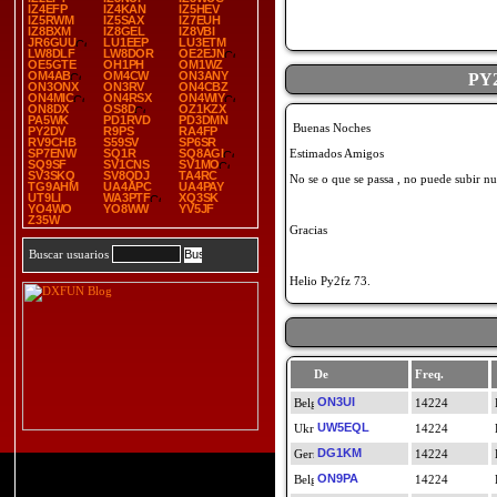
IZ4EFP
IZ4KAN
IZ5HEV
IZ5RWM
IZ5SAX
IZ7EUH
IZ8BXM
IZ8GEL
IZ8VBI
JR6GUU
LU1EEP
LU3ETM
LW8DLF
LW8DOR
OE2EJN
OE5GTE
OH1PH
OM1WZ
OM4AB
OM4CW
ON3ANY
PY
ON3ONX
ON3RV
ON4CBZ
ON4MIC
ON4RSX
ON4WIY
ON8DX
OS8D
OZ1KZX
PA5WK
PD1RVD
PD3DMN
Buenas Noches
PY2DV
R9PS
RA4FP
RV9CHB
S59SV
SP6SR
SP7ENW
SQ1R
SQ8AGI
Estimados Amigos
SQ9SF
SV1CNS
SV1MO
SV3SKQ
SV8QDJ
TA4RC
No se o que se passa , no puede subir 
TG9AHM
UA4APC
UA4PAY
UT9LI
WA3PTF
XQ3SK
YO4WO
YO8WW
YV5JF
Z35W
Gracias
Buscar usuarios
Helio Py2fz 73.
De
Freq.
ON3UI
14224
UW5EQL
14224
DG1KM
14224
ON9PA
14224