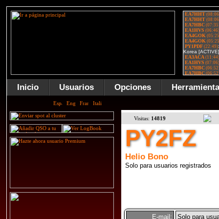
Inicio
Usuarios
Opciones
Herramient
Visitas:
14819
PY2FZ
Helio Bono
Solo para usuarios registrados
E-mail:
Solo para usua