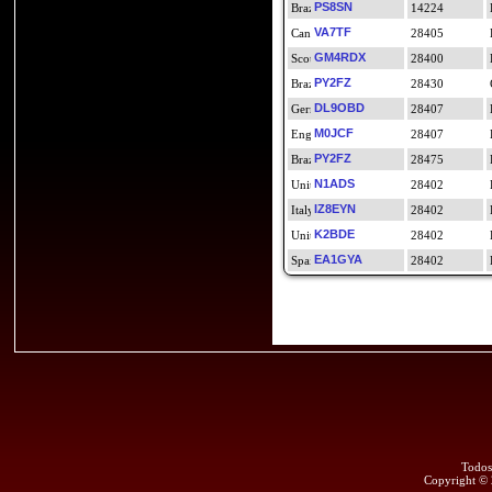
PS8SN
14224
VA7TF
28405
GM4RDX
28400
PY2FZ
28430
DL9OBD
28407
M0JCF
28407
PY2FZ
28475
N1ADS
28402
IZ8EYN
28402
K2BDE
28402
EA1GYA
28402
Todos
Copyright ©