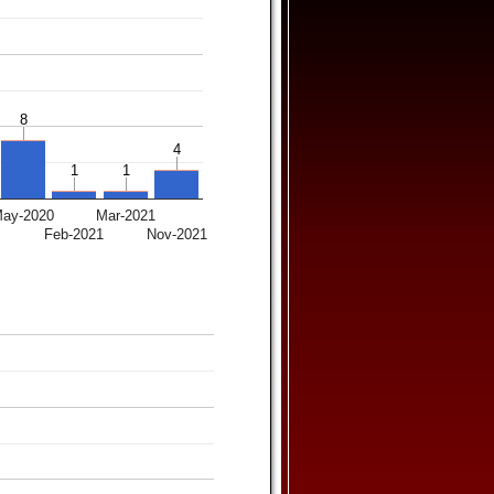
8
8
4
4
1
1
1
1
ay-2020
Mar-2021
0
Feb-2021
Nov-2021