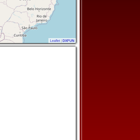
Leaflet
|
DXFUN