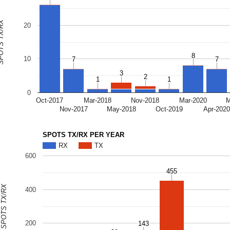
S TX/RX
20
8
8
10
7
7
7
7
3
3
2
2
1
1
1
1
0
Oct-2017
Mar-2018
Nov-2018
Mar-2020
M
Nov-2017
May-2018
Oct-2019
Apr-202
SPOTS TX/RX PER YEAR
RX
TX
600
455
455
SPOTS TX/RX
400
200
143
143