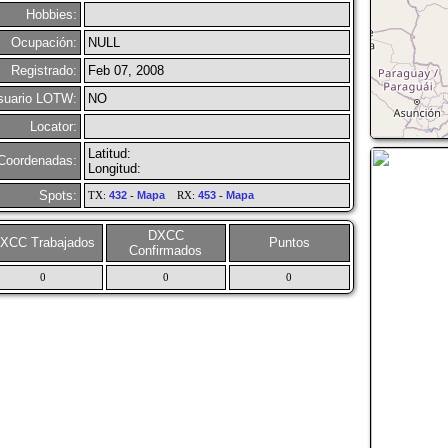
Hobbies:
Ocupación:
NULL
Registrado:
Feb 07, 2008
suario LOTW:
NO
Locator:
Latitud:
Coordenadas:
Longitud:
Spots:
TX:
432
-
Mapa
RX:
453
-
Mapa
DXCC
XCC Trabajados
Puntos
Confirmados
0
0
0