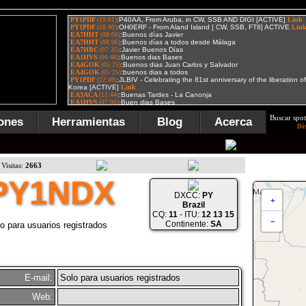
Buscar spot
ones
Herramientas
Blog
Acerca
Bú
Visitas:
2663
PY1NDX
DXCC:
PY
+
Brazil
CQ:
11
- ITU:
12 13 15
−
Continente:
SA
o para usuarios registrados
E-mail:
Solo para usuarios registrados
Web: