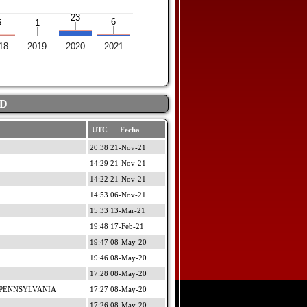
23
23
6
6
6
6
1
1
18
2019
2020
2021
AD
UTC Fecha
20:38 21-Nov-21
14:29 21-Nov-21
14:22 21-Nov-21
14:53 06-Nov-21
15:33 13-Mar-21
19:48 17-Feb-21
19:47 08-May-20
19:46 08-May-20
17:28 08-May-20
 PENNSYLVANIA
17:27 08-May-20
17:26 08-May-20