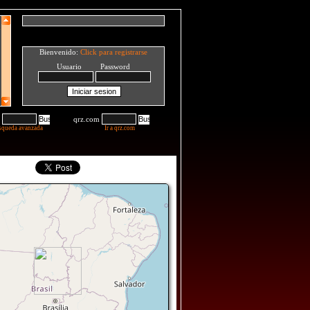
Bienvenido:
Click para registrarse
Usuario Password
qrz.com
squeda avanzada
Ir a qrz.com