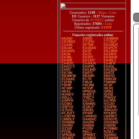
Conectados:
1248
-
Mapa
-
Lista
111
Usuarios -
1137
Visitantes
Usuarios de
34 DXCC
online
Registrados:
37684
-
Lista
Último registrado:
F4JEP
Usuarios registrados online
:
9A2NO
AI8RD
CA4BRW
CR7BRV
CT1FIU
CT7AUT
CU3AK
DF7NX
DO2HQS
EA1AA
EA1EAN
EA1FCH
EA1HVS
EA1IT
EA1JBW
EA1N
EA1S
EA3AVS
EA3BL
EA3DT
EA3DUR
EA3EB
EA3JHT
EA4ELC
EA4EXC
EA4HUK
EA4IFN
EA5CCY
EA5FPL
EA5GL
EA5IY
EA5JHD
EA5JQB
EA7AK
EA8TC
EA8TX
EB3BKW
EB3WH
EB6TO
EC6AAE
EC7R
EW8CW
F1FEB
F4ILM
F5MNW
F5PXF
F8CRM
HC5F
HC5RF
HC5VF
HK3O
HK4J
HP6DJA
I2RNJ
IK0ADY
IK4DCT
IQ9SZ
IS0LLL
IT9ECY
IT9KQV
IU0PYH
IU1TJV
IU1TKR
IU2SKI
IU5HWS
IV3JJO
IZ0FYO
IZ1ELP
IZ5OPW
IZ7DJS
IZ8GEL
JR6GUU
KC3UTT
KP4AF
KP4JRS
LU3ETM
LU6HOG
LW2EKY
LW8DLF
OA4DVC
OE5GTE
OH0WW
OH1PH
ON3ONX
ON3RV
ON8DX
ON8ON
OZ3AT
PY2DV
PY2WND
PY2XL
R6GJ
RZ6LY
SP9GBA
SP9MST
SQ8AGI
SV1AVT
SV3SKQ
TG9AHM