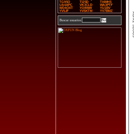
TG9SO
TI2SD
TI4MHS
UA4APC
VK3CLD
WA3PTF
WD4OXT
YO8WW
YU1BV
YV5JF
YV5KTM
YV7BMZ
SPOT
Buscar usuarios