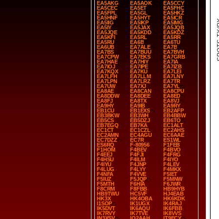
EA5AKG
EA5AOK
EA5CCY
EA5CEC
EA5ET
EA5FHC
EA5FPL
EA5GL
EA5HKZ
EA5HNF
EA5HYT
EA5ICR
SPOT
EA5IIG
EA5IKP
EA5IMG
EA5IY
EA5JAX
EA5JQB
EA5JQE
EA5KDD
EA5KDZ
EA5KFI
EA5RL
EA5RR
EA5RU
EA6B
EA6TU
EA6UB
EA7ALE
EA7B
EA7BS
EA7BUU
EA7BVH
EA7CPW
EA7EKS
EA7GRB
EA7HAE
EA7HIY
EA7IA
EA7IOJ
EA7IPE
EA7IZB
EA7KQX
EA7KU
EA7LEI
EA7LFH
EA7LLM
EA7LNY
EA7LPN
EA7LRZ
EA7TR
EA7UW
EA7XJ
EA7YL
EA8AE
EA8CAN
EA8CPU
EA8DDW
EA8DEE
EA8ED
EA8FJ
EA8TX
EA8VJ
EA9HY
EA9IB
EA9RY
EB1CU
EB1EXS
EB2AFP
EB3BKW
EB3WH
EB4BBW
EB5CS
EB5DZJ
EB6TO
EB7EGQ
EB7KA
EC1ALT
EC1CT
EC1CZL
EC2AHS
EC2AMN
EC4AGU
EC6AAE
EC7DZZ
EC7R
ES1WL
ES6RQ
F-80956
F1FEB
F1HOM
F4BEV
F4BVO
F4EEJ
F4FJI
F4FRG
F4HSU
F4ILM
F4IYO
F4IYU
F4JNP
F4LEV
F4LUG
F4LYY
F4MKX
F4NFA
F4VVE
F5IET
F5IUZ
F5JQP
F5MNW
F5MTH
F6HIA
F6JWR
F8CRM
F8FBB
HB9HYB
HB9TWU
HC5VF
HJ4EAB
HK3X
HK4OBA
HK6KDK
I1SOP
IK1UGX
IK4RAJ
IK5DVT
IK6AQU
IK6FBB
IK7RVY
IK7TVE
IK8VVS
IN3XSV
IQ2AAH
IT9ECY