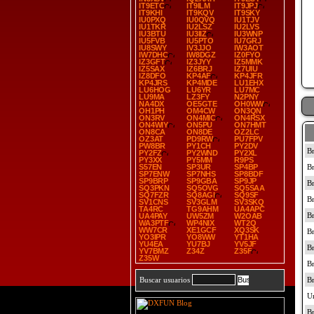
IT9ETC
IT9ILM
IT9JPJ
IT9KHI
IT9KQV
IT9SKY
IU0PXQ
IU0QVQ
IU1TJV
IU1TKR
IU2LSZ
IU2LVS
IU3BTU
IU3IIZ
IU3WNP
IU5FVB
IU5PTO
IU7GRJ
IU8SWY
IV3JJO
IW3AOT
IW7DHC
IW8DGZ
IZ0FYO
IZ3GFT
IZ3JYY
IZ5MMK
IZ5SAX
IZ6BRJ
IZ7UIU
IZ8DFO
KP4AF
KP4JFR
KP4JRS
KP4MDE
LU1EHX
LU6HOG
LU6YR
LU7MC
LU9MA
LZ3FY
N2PNY
NA4DX
OE5GTE
OH0WW
OH1PH
OM4CW
ON3QN
ON3RV
ON4MIC
ON4RSX
ON4WIY
ON5PU
ON7HMT
ON8CA
ON8DE
OZ2LC
OZ3AT
PD9RW
PU7FPV
PW8BR
PY1CH
PY2DV
PY2FZ
PY2WND
PY2XL
PY3XX
PY5MM
R9PS
S57EN
SP3UR
SP4BP
SP7ENW
SP7NHS
SP8BDF
SP9BRP
SP9GBA
SP9JP
SQ3PKN
SQ5OVG
SQ5SAA
SQ7FZR
SQ8AGI
SQ9SF
SV1CNS
SV3GLM
SV3SKQ
TA4RC
TG9AHM
UA4APC
UA4PAY
UW5ZM
W2OAB
WA3PTF
WP4NIX
WT2Q
WW7CR
XE1GCF
XQ3SK
YO3IPR
YO8WW
YT1HA
YU4EA
YU7BJ
YV5JF
YV7BMZ
Z34Z
Z35F
Z35W
Buscar usuarios