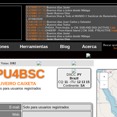
Buscar spot
ones
Herramientas
Blog
Acerca
Bú
Visitas:
1182
PU4BSC
DXCC:
PY
+
Brazil
CQ:
11
- ITU:
12 13 15
LIVEIRO CAIXETA
−
Continente:
SA
o para usuarios registrados
E-mail:
Solo para usuarios registrados
Web: