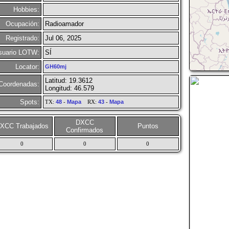
Hobbies:
Ocupación:
Radioamador
Registrado:
Jul 06, 2025
suario LOTW:
SÍ
Locator:
GH60mj
Latitud: 19.3612
Coordenadas:
Longitud: 46.579
Spots:
TX:
48
-
Mapa
RX:
43
-
Mapa
DXCC
XCC Trabajados
Puntos
Confirmados
0
0
0