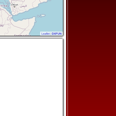
Leaflet
|
DXFUN