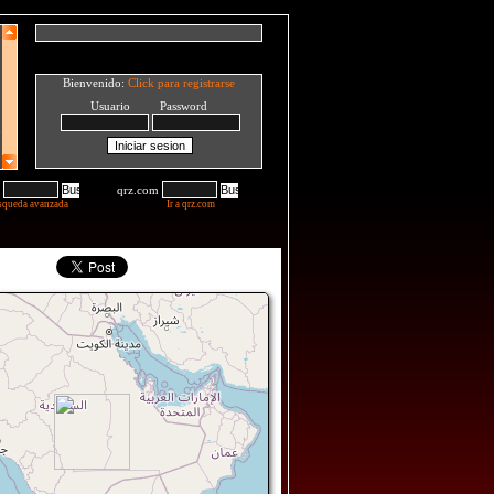
Bienvenido:
Click para registrarse
Usuario Password
qrz.com
squeda avanzada
Ir a qrz.com