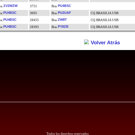
ZV2WZW
PU4BSC
3751
PU4BSC
PU2UAF
3695
CQ BRASILIA USB
PU4BSC
ZW8T
28455
CQ BRASILIA USB
PU4BSC
PY8ZB
28395
CQ BRASILIA USB
Volver Atrás
Todos los derechos reservados