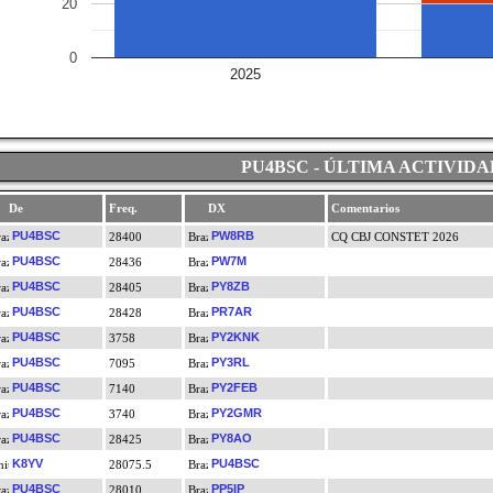
20
0
2025
PU4BSC - ÚLTIMA ACTIVIDA
De
Freq.
DX
Comentarios
PU4BSC
PW8RB
28400
CQ CBJ CONSTET 2026
PU4BSC
PW7M
28436
PU4BSC
PY8ZB
28405
PU4BSC
PR7AR
28428
PU4BSC
PY2KNK
3758
PU4BSC
PY3RL
7095
PU4BSC
PY2FEB
7140
PU4BSC
PY2GMR
3740
PU4BSC
PY8AO
28425
K8YV
PU4BSC
28075.5
PU4BSC
PP5IP
28010