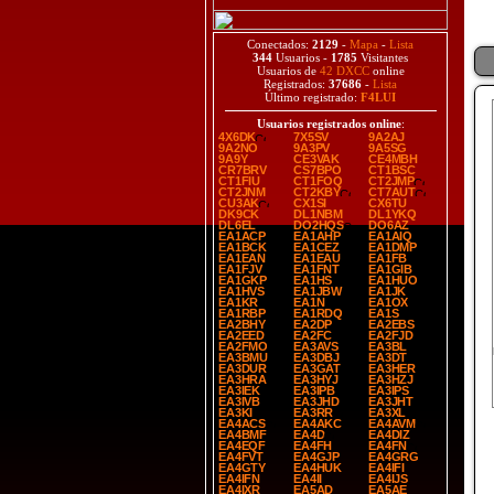
Conectados:
2129
-
Mapa
-
Lista
344
Usuarios -
1785
Visitantes
Usuarios de
42 DXCC
online
Registrados:
37686
-
Lista
Último registrado:
F4LUI
Usuarios registrados online
:
4X6DK
7X5SV
9A2AJ
9A2NO
9A3PV
9A5SG
9A9Y
CE3VAK
CE4MBH
CR7BRV
CS7BPO
CT1BSC
CT1FIU
CT1FOQ
CT2JMP
CT2JNM
CT2KBY
CT7AUT
CU3AK
CX1SI
CX6TU
DK9CK
DL1NBM
DL1YKQ
DL6EL
DO2HQS
DO6AZ
EA1ACP
EA1AHP
EA1AIQ
EA1BCK
EA1CEZ
EA1DMP
EA1EAN
EA1EAU
EA1FB
EA1FJV
EA1FNT
EA1GIB
EA1GKP
EA1HS
EA1HUO
EA1HVS
EA1JBW
EA1JK
EA1KR
EA1N
EA1OX
EA1RBP
EA1RDQ
EA1S
EA2BHY
EA2DP
EA2EBS
EA2EED
EA2FC
EA2FJD
EA2FMO
EA3AVS
EA3BL
EA3BMU
EA3DBJ
EA3DT
EA3DUR
EA3GAT
EA3HER
EA3HRA
EA3HYJ
EA3HZJ
EA3IEK
EA3IPB
EA3IPS
EA3IVB
EA3JHD
EA3JHT
EA3KI
EA3RR
EA3XL
EA4ACS
EA4AKC
EA4AVM
EA4BMF
EA4D
EA4DIZ
EA4EQF
EA4FH
EA4FN
EA4FVT
EA4GJP
EA4GRG
EA4GTY
EA4HUK
EA4IFI
EA4IFN
EA4II
EA4IJS
EA4IXR
EA5AD
EA5AE