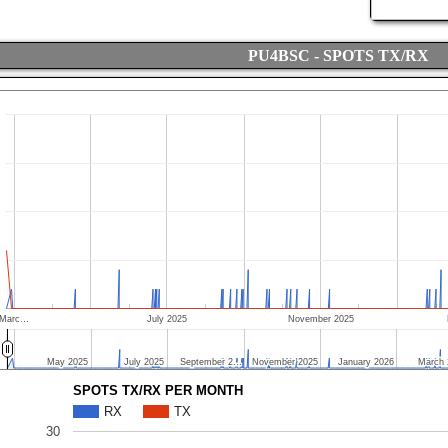
PU4BSC - SPOTS TX/RX
Marc…
July 2025
November 2025
May 2025
May 2025
July 2025
July 2025
September 2…
September 2…
November 2025
November 2025
January 2026
January 2026
March 
March 
SPOTS TX/RX PER MONTH
RX
TX
30