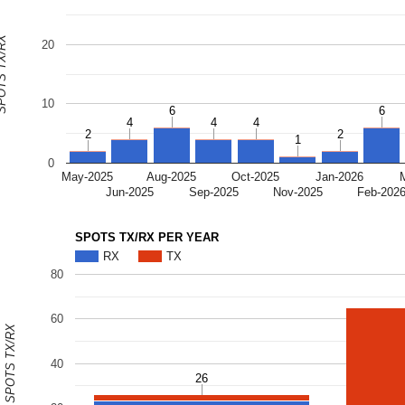
S TX/RX
20
10
6
6
6
6
4
4
4
4
4
4
2
2
2
2
1
1
0
May-2025
Aug-2025
Oct-2025
Jan-2026
Jun-2025
Sep-2025
Nov-2025
Feb-202
SPOTS TX/RX PER YEAR
RX
TX
80
60
SPOTS TX/RX
40
26
26