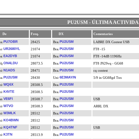
PU2USM - ÚLTIMA ACTIVID
De
Freq.
DX
Comentarios
PU7OBR
PU2USM
28425
LABRE DX Contest USB
UR2680YL
PU2USM
21074
FT8 -15
EA2DYB
PU2USM
21074
FT8 -14dB 1196Hz
ON4LDU
PU2USM
28073.5
FT8 JN29vq - GG68
N1ADS
PU2USM
28471
cq contest
PU2USM
6E3MAY/N
28430
5/9 in GG68gd Tnx
WQ6X
PU2USM
28508.5
K4VTE
PU2USM
28508.5
VE6FI
PU2USM
28508.7
USB
W7VO
PU2USM
28508.3
ARRL DX
W3MLK
PU2USM
28512
KO4BWN
PU2USM
28512
KQ4TNF
PU2USM
28512
USB
K3TN
PU2USM
28513.9