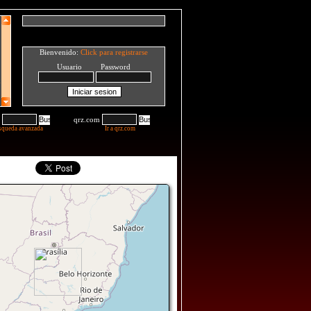
Bienvenido:
Click para registrarse
Usuario Password
qrz.com
squeda avanzada
Ir a qrz.com