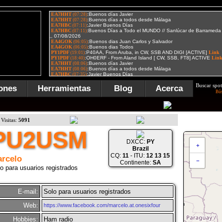
Buscar spot
ones
Herramientas
Blog
Acerca
Bú
Visitas:
5091
PU2USM
DXCC:
PY
+
Brazil
CQ:
11
- ITU:
12 13 15
rcelo
−
Continente:
SA
o para usuarios registrados
E-mail:
Solo para usuarios registrados
Web:
https://www.facebook.com/marcelo.at.onesixfour
Hobbies:
Ham radio