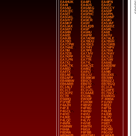
SPOT
EA4HUK
EA4IFI
EA4IFN
EA4II
EA4IJS
EA4ST
EA5AD
EA5AKG
EA5CCY
EA5CEC
EA5CRC
EA5DP
EA5ET
EA5FHC
EA5FPL
EA5GKL
EA5GL
EA5HNF
EA5HYT
EA5ICR
EA5IIG
EA5IKP
EA5IY
EA5JAF
EA5JAX
EA5JQB
EA5KDZ
EA5KFI
EA5P
EA5RL
EA5RR
EA5RU
EA6B
EA6EE
EA6FM
EA6TU
EA6UB
EA7ADM
EA7ALE
EA7BO
EA7BUU
EA7BVH
EA7CPW
EA7EKS
EA7GRB
EA7HAE
EA7HIY
EA7HPV
EA7IM
EA7IPE
EA7ISN
EA7IZB
EA7JVV
EA7KAY
EA7KPP
EA7KU
EA7LEI
EA7LPN
EA7TR
EA7UW
EA7XJ
EA7YL
EA8AE
EA8CTK
EA8CVZ
EA8DDW
EA8ED
EA8EZ
EA8FJ
EA8TX
EA8VJ
EA9IB
EB1AE
EB1CU
EB1EXS
EB2AFP
EB3BKW
EB3WH
EB4BBW
EB5CS
EB5DZJ
EB6ABR
EB6TO
EB7EGQ
EC1ALT
EC1AP
EC1CA
EC1CT
EC1CZL
EC2AFE
EC3CPZ
EC6AAE
EC7DZZ
EC7R
ES1WL
ES3ROG
ES6RQ
EW3DF
F-80956
F1FEB
F1HOM
F1USO
F4AZH
F4BVO
F4EEJ
F4FJI
F4FRG
F4FTA
F4GCL
F4HSU
F4ILM
F4IYO
F4IYU
F4JDB
F4JKE
F4JNP
F4LPY
F4LQC
F4LYY
F4MKX
F4NFA
F4VVE
F5IET
F5MNW
F5MTH
F5OCL
F6HIA
F6IGX
F8CRM
F8DRA
F8FBB
F8GGV
HB9HYB
HB9TWU
HJ4EAB