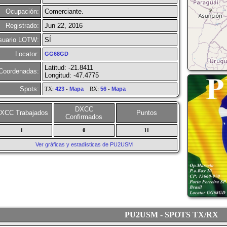
Ocupación:
Comerciante.
Registrado:
Jun 22, 2016
suario LOTW:
SÍ
Locator:
GG68GD
Latitud: -21.8411
Coordenadas:
Longitud: -47.4775
Spots:
TX:
423
-
Mapa
RX:
56
-
Mapa
DXCC
XCC Trabajados
Puntos
Confirmados
1
0
11
Ver gráficas y estadísticas de PU2USM
PU2USM - SPOTS TX/RX