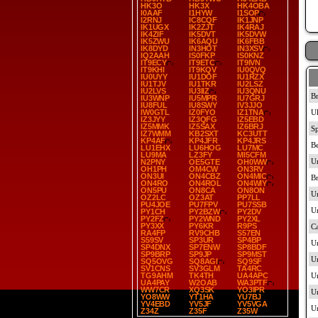
HK3O
HK3X
HK4OBA
I0AAF
I1HYW
I1SOP
I2RNJ
IC8CQF
IK1JNP
IK1UGX
IK2ZJT
IK4RAJ
IK4ZIF
IK5DVT
IK5DVW
IK5ZWU
IK6AQU
IK6FBB
IK8DYD
IN3HOT
IN3XSV
IQ2AAH
IS0FKP
IS0KNZ
IT9ECY
IT9ETC
IT9IVN
IT9KHI
IT9KQV
IU0QVQ
IU0UYY
IU1DOF
IU1RZX
IU1TJV
IU1TKR
IU2LSZ
IU2LVS
IU3IIZ
IU3QNU
IU3WNP
IU5MPR
IU7GRJ
IU8FUL
IU8SWY
IV3JJO
IW0GTL
IZ0FYO
IZ1TNA
IZ3JYY
IZ3QFG
IZ5EBD
IZ5MMK
IZ5SAX
IZ6BRJ
IZ7WMM
KB2SXT
KC3UTT
KP4AF
KP4JFR
KP4JRS
LU1EHX
LU6HOG
LU7MC
LU9MA
LZ3FY
MI5CFM
N2PNY
OE5GTE
OH0WW
OH1PH
OM4CW
ON3RV
ON3UI
ON4CBZ
ON4MIC
ON4RO
ON4ROL
ON4WIY
ON5PU
ON8CA
ON8ON
OZ2LC
OZ3AT
PP7LL
PU4JOE
PU7FPV
PU7SSB
PY1CH
PY2BZW
PY2DV
PY2FZ
PY2WND
PY2XL
PY3XX
PY6KR
R9PS
RA4FP
RV9CHB
S57EN
S59SV
SP3UR
SP4BP
SP4DNX
SP7ENW
SP8BDF
SP9BRP
SP9JP
SP9MST
SQ5OVG
SQ8AGI
SQ9SF
SV1CNS
SV3GLM
TA4RC
TG9AHM
TK4TH
UA4APC
UA4PAY
W2OAB
WA3PTF
WW7CR
XQ3SK
YO3IPR
YO8WW
YT1HA
YU7BJ
YV4EBD
YV5JF
YV5VGA
Z34Z
Z35F
Z35W