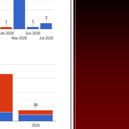
3
3
1
1
1
1
Feb-2026
Jun-2026
6
Mar-2026
Jul-2026
39
39
2026