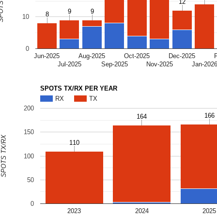
S TX/RX
12
12
9
9
9
9
8
8
10
0
Jun-2025
Aug-2025
Oct-2025
Dec-2025
Jul-2025
Sep-2025
Nov-2025
Jan-202
SPOTS TX/RX PER YEAR
RX
TX
200
166
166
164
164
150
SPOTS TX/RX
110
110
100
50
0
2023
2024
2025