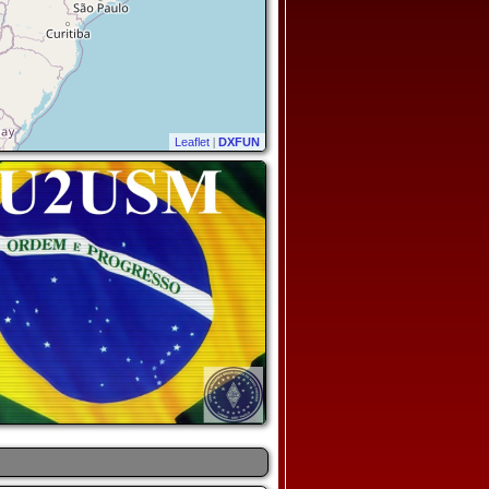
Leaflet
|
DXFUN