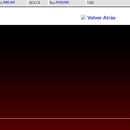
W8CAR
PU2USM
28513.8
USB
Volver Atrás