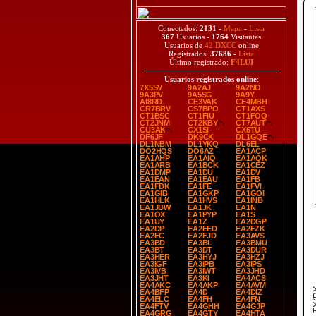
Conectados:
2131
-
Mapa
-
Lista
367
Usuarios -
1764
Visitantes
Usuarios de
42 DXCC
online
Registrados:
37686
-
Lista
Último registrado:
F4LUI
Usuarios registrados online
:
7X5SV
9A2AJ
9A2NO
9A3PV
9A5SG
9A9Y
AI8RD
CE3VAK
CE4MBH
CR7BRV
CS7BPO
CT1AXS
CT1BSC
CT1FIU
CT1FOQ
CT2JNM
CT2KBY
CT7AUT
CU3AK
CX1SI
CX6TU
DF6JF
DK9CK
DL1GQE
DL1NBM
DL1YKQ
DL6EL
DO2HQS
DO6AZ
EA1ACP
EA1AHP
EA1AIQ
EA1AQK
EA1ARB
EA1BCK
EA1CEZ
EA1DMP
EA1DU
EA1DV
EA1EAN
EA1EAU
EA1FB
EA1FDK
EA1FE
EA1FVI
EA1GIB
EA1GKP
EA1GOI
EA1HLK
EA1HVS
EA1INB
EA1JBW
EA1JK
EA1N
EA1OX
EA1PYP
EA1S
EA1UY
EA1Z
EA2DGP
EA2DP
EA2EED
EA2EZK
EA2FC
EA2FJD
EA3AVS
EA3BD
EA3BL
EA3BMU
EA3BT
EA3DT
EA3DUR
EA3HER
EA3HYJ
EA3HZJ
EA3IGF
EA3IPB
EA3IPS
EA3IVB
EA3IWT
EA3JHD
EA3JHT
EA3KI
EA4ACS
EA4AKC
EA4AKP
EA4AVM
EA4BFP
EA4D
EA4DIZ
EA4ELC
EA4FH
EA4FN
EA4FTV
EA4GHH
EA4GJP
EA4GRG
EA4GTY
EA4HTA