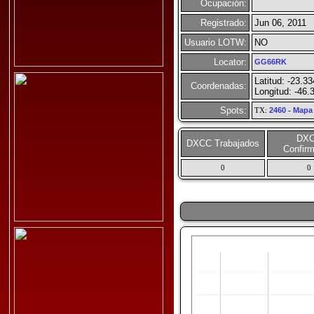
Ocupación:
Registrado:
Jun 06, 2011
Usuario LOTW:
NO
Locator:
GG66RK
Latitud: -23.3
Coordenadas:
Longitud: -46.
Spots:
TX:
2460
-
Mapa
DX
DXCC Trabajados
Confir
0
0