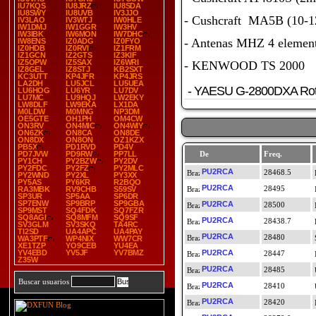
IU7KQS
IU8JRZ
IU8SDA
IU8SWY
IU8UVB
IV3JJO
- Cushcraft MA5B (10-1
IV3LAO
IV3WTJ
IW0HLE
IW1DMJ
IW1GGR
IW3HV
IW3IBK
IW6MON
IW7DHC
- Antenas MHZ 4 elemen
IW8ENS
IZ0ADG
IZ0FYO
IZ0HDB
IZ0RVI
IZ1FRM
IZ1GCN
IZ2GTS
IZ3KIF
IZ5OPW
IZ5SAX
IZ6WRI
- KENWOOD TS 2000
IZ8GEL
IZ8STJ
KB2SXT
KC3UTT
KP4JFR
KP4JRS
LA2DH
LU5JCL
LU5UEA
- YAESU G-2800DXA Rot
LU6HOG
LU6YR
LU7DV
LU7MC
LU9HQJ
LW2EKY
LW8DLF
LW9EKA
LX1DA
M0LDW
M0MNG
NP3DM
OE5GTE
OH1PH
OM4CW
ON3RV
ON4MIC
ON4WIY
ON6ZK
ON8CA
ON8DE
ON8DX
ON8ON
OZ1KZX
PB5X
PD1RVD
PD4V
PD7JVW
PD9RW
PP7LL
De
Freq.
PY1CH
PY2BZW
PY2DV
PY2FDC
PY2FZ
PY2MLC
PU2RCA
28468.5
PY2WND
PY2XL
PY3XX
PY5AS
PY6KR
R2BQO
PU2RCA
28495
RA3MBK
RV9CHB
S59SV
SP3UR
SP5AA
SP6DR
SP7ENW
SP9BRP
SP9GBA
PU2RCA
28500
SP9MST
SQ4FDK
SQ7FZR
SQ8AGI
SQ8MFM
SQ9SF
PU2RCA
28438.7
SV3GLM
SV3SKQ
TA4RC
TI2SD
UA4APC
UA4PAY
PU2RCA
28480
WA3PTF
WP4NIX
WW7CR
XE1TZP
YO9CEB
YU4EA
YV4EBD
YV5JF
YV7BMZ
PU2RCA
28447
Z35W
PU2RCA
28485
Buscar usuarios
PU2RCA
28410
PU2RCA
28420