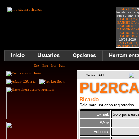
Inicio
Usuarios
Opciones
Herramient
Visitas:
5447
PU2RC
Ricardo
Solo para usuarios registrados
E-mail:
Solo para usua
Web:
Hobbies: