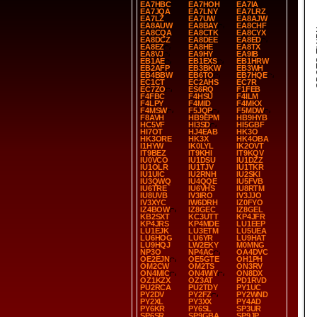
EA7HBC
EA7HOH
EA7IA
EA7JQA
EA7LNY
EA7LRZ
EA7LZ
EA7UW
EA8AJW
EA8AUW
EA8BAY
EA8CHF
SP
EA8CQA
EA8CTK
EA8CYX
EA8DCZ
EA8DEE
EA8ED
EA8EZ
EA8HE
EA8TX
EA8VJ
EA9HY
EA9IB
EB1AE
EB1EXS
EB1HRW
EB2AFP
EB3BKW
EB3WH
EB4BBW
EB6TO
EB7HQE
EC1CT
EC2AHS
EC7R
EC7ZO
ES6RQ
F1FEB
F4FBC
F4HSU
F4ILM
F4LPY
F4MID
F4MKX
F4MSW
F5JQP
F5MDW
F8AVH
HB9EPM
HB9HYB
HC5VF
HI3SD
HI5GBF
HI7OT
HJ4EAB
HK3O
HK3ORE
HK3X
HK4OBA
I1HYW
IK0LYL
IK2OVT
IT9BEZ
IT9KHI
IT9KQV
IU0VCO
IU1DSU
IU1DZZ
IU1OLR
IU1TJV
IU1TKR
IU1UIC
IU2RNH
IU2SKI
IU3QWQ
IU4QQE
IU5FVB
IU6TRE
IU6VHS
IU8RTM
IU8UVB
IV3IRO
IV3JJO
IV3XYC
IW6DRH
IZ0FYO
IZ4BOW
IZ8GEC
IZ8GEL
KB2SXT
KC3UTT
KP4JFR
KP4JRS
KP4MDE
LU1EEP
LU1EJK
LU3ETM
LU5UEA
LU6HOG
LU6YR
LU9HAT
LU9HQJ
LW2EKY
M0MNG
NP3O
NP4AC
OA4DVC
OE2EJN
OE5GTE
OH1PH
OM2CW
OM2TS
ON3RV
ON4MIC
ON4WIY
ON8DX
OZ1KZX
OZ3AT
PD1RVD
PU2RCA
PU2TDY
PY1UC
PY2DV
PY2FZ
PY2WND
PY2XL
PY3XX
PY4AD
PY6KR
PY6SL
SP3UR
SP6SR
SP9GBA
SP9JP