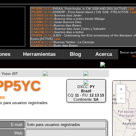
Buscar spot
ones
Herramientas
Blog
Acerca
Bú
Visitas:
217
PP5YC
DXCC:
PY
+
Brazil
CQ:
11
- ITU:
12 13 15
ex
−
Continente:
SA
o para usuarios registrados
E-mail:
Solo para usuarios registrados
Web: