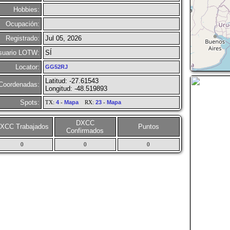
Hobbies:
Ocupación:
Registrado:
Jul 05, 2026
suario LOTW:
SÍ
Locator:
GG52RJ
Latitud: -27.61543
Coordenadas:
Longitud: -48.519893
Spots:
TX:
4
-
Mapa
RX:
23
-
Mapa
DXCC
XCC Trabajados
Puntos
Confirmados
0
0
0