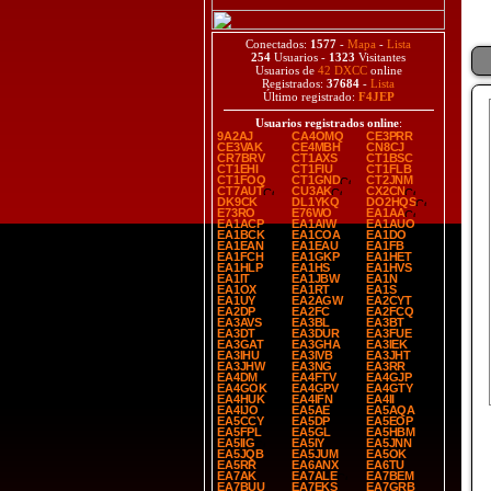
Conectados:
1577
-
Mapa
-
Lista
254
Usuarios -
1323
Visitantes
Usuarios de
42 DXCC
online
Registrados:
37684
-
Lista
Último registrado:
F4JEP
Usuarios registrados online
:
9A2AJ
CA4OMQ
CE3PRR
CE3VAK
CE4MBH
CN8CJ
CR7BRV
CT1AXS
CT1BSC
CT1EHI
CT1FIU
CT1FLB
CT1FOQ
CT1GND
CT2JNM
CT7AUT
CU3AK
CX2CN
DK9CK
DL1YKQ
DO2HQS
E73RO
E76WO
EA1AA
EA1ACP
EA1AIW
EA1AUO
EA1BCK
EA1COA
EA1DO
EA1EAN
EA1EAU
EA1FB
EA1FCH
EA1GKP
EA1HET
EA1HLP
EA1HS
EA1HVS
EA1IT
EA1JBW
EA1N
EA1OX
EA1RT
EA1S
EA1UY
EA2AGW
EA2CYT
EA2DP
EA2FC
EA2FCQ
EA3AVS
EA3BL
EA3BT
EA3DT
EA3DUR
EA3FUE
EA3GAT
EA3GHA
EA3IEK
EA3IHU
EA3IVB
EA3JHT
EA3JHW
EA3NG
EA3RR
EA4DM
EA4FTV
EA4GJP
EA4GOK
EA4GPV
EA4GTY
EA4HUK
EA4IFN
EA4II
EA4IJO
EA5AE
EA5AQA
EA5CCY
EA5DP
EA5EOP
EA5FPL
EA5GL
EA5HBM
EA5IIG
EA5IY
EA5JNN
EA5JQB
EA5JUM
EA5OK
EA5RR
EA6ANX
EA6TU
EA7AK
EA7ALE
EA7BEM
EA7BUU
EA7EKS
EA7GRB