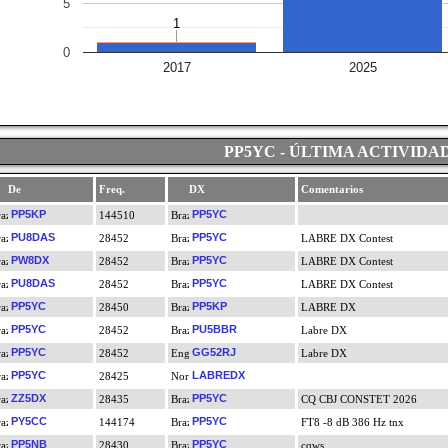
5
1
1
0
2017
2025
PP5YC - ÚLTIMA ACTIVIDA
De
Freq.
DX
Comentarios
PP5KP
PP5YC
144510
PU8DAS
PP5YC
28452
LABRE DX Contest
PW8DX
PP5YC
28452
LABRE DX Contest
PU8DAS
PP5YC
28452
LABRE DX Contest
PP5YC
PP5KP
28450
LABRE DX
PP5YC
PU5BBR
28452
Labre DX
PP5YC
GG52RJ
28452
Labre DX
PP5YC
LABREDX
28425
ZZ5DX
PP5YC
28435
CQ CBJ CONSTET 2026
PY5CC
PP5YC
144174
FT8 -8 dB 386 Hz tnx
PP5NB
PP5YC
28430
cqws