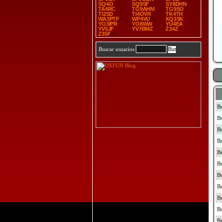
SQ4O
SQ9SF
SY8DHN
TA4RC
TG9AHM
TG9SO
TI2SD
TI4OVR
TK4TH
WA3PTF
WP4VU
XQ3SK
YO3IPR
YO8WW
YU4EA
YV5JF
YV7BMZ
Z34Z
Z35F
Buscar usuarios