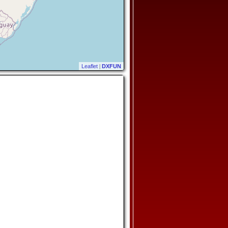
Leaflet
|
DXFUN