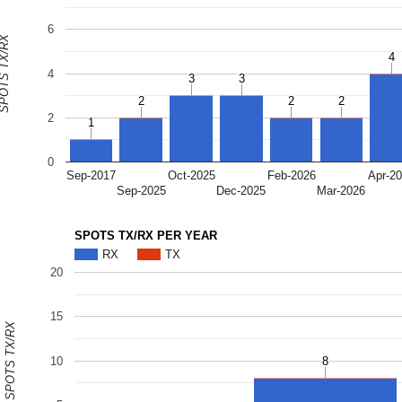
6
OTS TX/RX
4
4
4
3
3
3
3
2
2
2
2
2
2
2
1
1
0
Sep-2017
Oct-2025
Feb-2026
Apr-2
Sep-2025
Dec-2025
Mar-2026
SPOTS TX/RX PER YEAR
RX
TX
20
15
SPOTS TX/RX
10
8
8