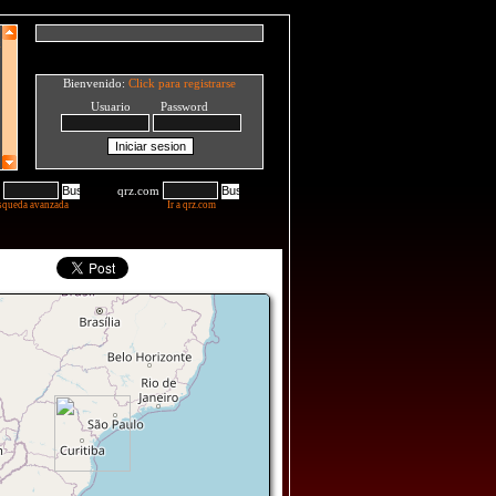
Bienvenido:
Click para registrarse
Usuario Password
qrz.com
squeda avanzada
Ir a qrz.com