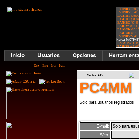
Inicio
Usuarios
Opciones
Herramient
Visitas:
415
PC4MM
Solo para usuarios registrados
E-mail:
Solo para usua
Web: