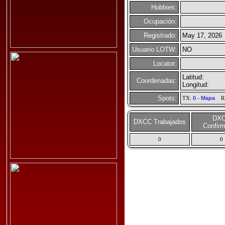
Hobbies:
Ocupación:
Registrado:
May 17, 2026
Usuario LOTW:
NO
Locator:
Latitud:
Coordenadas:
Longitud:
Spots:
TX:
0
-
Mapa
R
DX
DXCC Trabajados
Confir
0
0