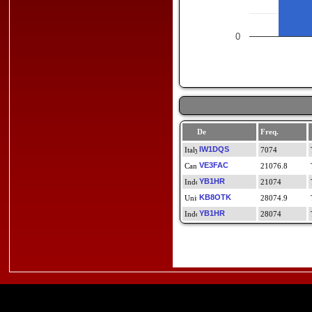
0
De
Freq.
IW1DQS
7074
VE3FAC
21076.8
YB1HR
21074
KB8OTK
28074.9
YB1HR
28074