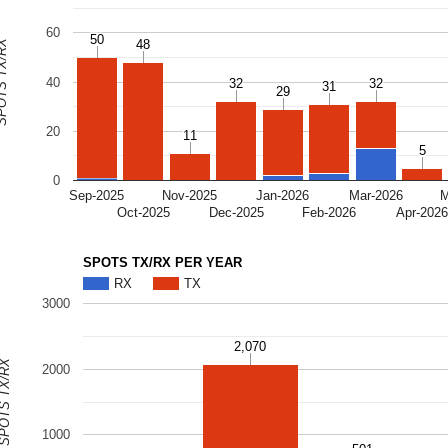
60
50
50
S TX/RX
48
48
40
32
32
32
32
31
31
29
29
20
11
11
5
5
0
Sep-2025
Nov-2025
Jan-2026
Mar-2026
M
Oct-2025
Dec-2025
Feb-2026
Apr-202
SPOTS TX/RX PER YEAR
RX
TX
3000
2,070
2,070
OTS TX/RX
2000
1000