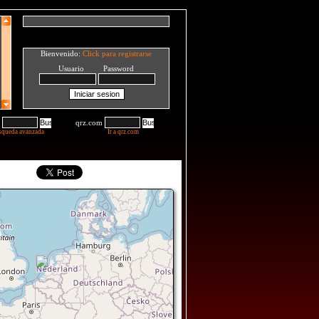
Bienvenido:
Click para registrarse
Usuario Password
qrz.com
squeda avanzada
Ir a qrz.com