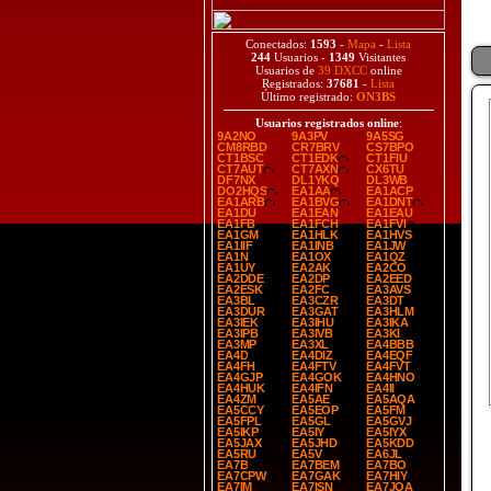
Conectados:
1593
-
Mapa
-
Lista
244
Usuarios -
1349
Visitantes
Usuarios de
39 DXCC
online
Registrados:
37681
-
Lista
Último registrado:
ON3BS
Usuarios registrados online
:
9A2NO
9A3PV
9A5SG
CM8RBD
CR7BRV
CS7BPO
CT1BSC
CT1EDK
CT1FIU
CT7AUT
CT7AXN
CX6TU
DF7NX
DL1YKQ
DL3WB
DO2HQS
EA1AA
EA1ACP
EA1ARB
EA1BVG
EA1DNT
EA1DU
EA1EAN
EA1EAU
EA1FB
EA1FCH
EA1FVI
EA1GM
EA1HLK
EA1HVS
EA1IIF
EA1INB
EA1JW
EA1N
EA1OX
EA1QZ
EA1UY
EA2AK
EA2CO
EA2DDE
EA2DP
EA2EED
EA2ESK
EA2FC
EA3AVS
EA3BL
EA3CZR
EA3DT
EA3DUR
EA3GAT
EA3HLM
EA3IEK
EA3IHU
EA3IKA
EA3IPB
EA3IVB
EA3KI
EA3MP
EA3XL
EA4BBB
EA4D
EA4DIZ
EA4EQF
EA4FH
EA4FTV
EA4FVT
EA4GJP
EA4GOK
EA4HNO
EA4HUK
EA4IFN
EA4II
EA4ZM
EA5AE
EA5AQA
EA5CCY
EA5EOP
EA5FM
EA5FPL
EA5GL
EA5GVJ
EA5IKP
EA5IY
EA5IYX
EA5JAX
EA5JHD
EA5KDD
EA5RU
EA5V
EA6JL
EA7B
EA7BEM
EA7BO
EA7CPW
EA7GAK
EA7HIY
EA7IM
EA7ISN
EA7JQA