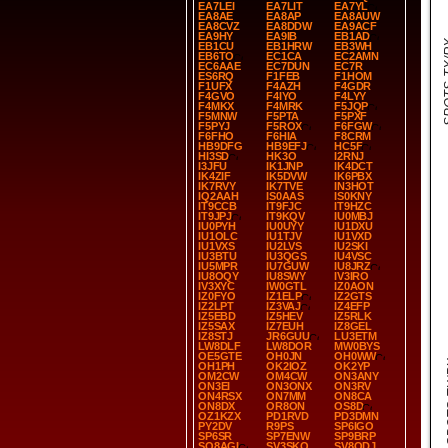
EA7LEI
EA7LIT
EA7YL
EA8AE
EA8AP
EA8AUW
EA8CVZ
EA8DDW
EA9ACF
EA9HY
EA9IB
EB1AD
SPOT
EB1CU
EB1HRW
EB3WH
EB6TO
EC1CA
EC2AMN
EC6AAE
EC7DUN
EC7R
ES6RQ
F1FEB
F1HOM
F1UFX
F4AZH
F4GDR
F4GVO
F4IYO
F4LYY
F4MKX
F4MRK
F5JQP
F5MNW
F5PTA
F5PXF
F5PYJ
F5ROX
F6FGW
F6FHO
F6HIA
F8CRM
HB9DFG
HB9EFJ
HC5F
HI3SD
HK3O
I2RNJ
I3JFU
IK1JNP
IK4DCT
IK4ZIF
IK5DVW
IK6PBX
IK7RVY
IK7TVE
IN3HOT
IQ2AAH
IS0AAS
IS0KNY
IT9CCB
IT9FJC
IT9HZC
IT9JPJ
IT9KQV
IU0MBJ
IU0PYH
IU0UYY
IU1DXU
IU1OLC
IU1TJV
IU1VXD
IU1VXS
IU2LVS
IU2SKI
IU3BTU
IU3QGS
IU4VSC
IU5MPR
IU7GUW
IU8JRZ
IU8OQY
IU8SWY
IV3IRO
IV3XYC
IW0GTL
IZ0AON
IZ0FYO
IZ1ELP
IZ2GTS
IZ2LPT
IZ3VAJ
IZ4EFP
IZ5EBD
IZ5HEV
IZ5RLK
IZ5SAX
IZ7EUH
IZ8GEL
IZ8STJ
JR6GUU
LU3ETM
LW8DLF
LW8DOR
MW0BYS
OE5GTE
OH0JN
OH0WW
SP
OH1PH
OK2IOZ
OK2YP
OM2CW
OM4CW
ON3ANY
ON3EI
ON3ONX
ON3RV
ON4RSX
ON7MM
ON8CA
ON8DX
OR8ON
OS8D
OZ1KZX
PD1RVD
PD3DMN
PY2DV
R9PS
SP6IGO
SP6SR
SP7ENW
SP9BRP
SQ8AGI
SV3SKQ
SV8QDJ