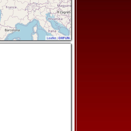
Leaflet
|
DXFUN