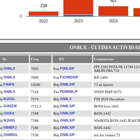
501
501
239
239
0
2022
2023
2024
ON8LX - ÚLTIMA ACTIVIDA
De
Freq.
DX
Comentarios
FFF 2395 POTA FR-11790 LL
ON8LX
F5NLX/P
7093
ARLHS FRA 714
ON8LX
F/ON8DX/P
7089
B/F-1494
F4NFE
ON8LX/P
14200
73 de laurent
ON8LX
PD0RWL/P
7144
WWFF PAFF-0275
IK2UIG
ON8LX
7074
FT8 JN29 Decodium
GI4SZW
ON8LX/P
7112.5
BOTA b/on 1442
ON3UI
ON8LX/P
7188
B/ON-1442
IK2UIG
ON8LX/P
7188
WWBOTA B/ON-1442 JEAN P
HB9EFJ
ON8LX/P
7188
B/ON-1442
ON4ROL
ON8LX/P
7130
tnx for contact 73