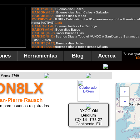
Buscar spot
ones
Herramientas
Blog
Acerca
Bú
Visitas:
2769
ON8LX
+
an-Pierre Rausch
−
o para usuarios registrados
DXCC:
ON
Belgium
CQ:
14
- ITU:
27
Continente:
EU