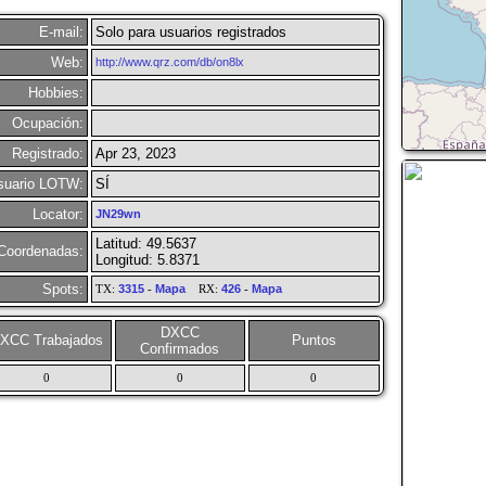
E-mail:
Solo para usuarios registrados
Web:
http://www.qrz.com/db/on8lx
Hobbies:
Ocupación:
Registrado:
Apr 23, 2023
suario LOTW:
SÍ
Locator:
JN29wn
Latitud: 49.5637
Coordenadas:
Longitud: 5.8371
Spots:
TX:
3315
-
Mapa
RX:
426
-
Mapa
DXCC
XCC Trabajados
Puntos
Confirmados
0
0
0