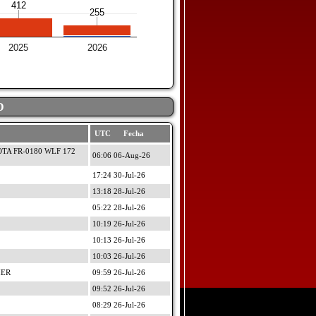
412
412
255
255
2025
2026
D
UTC Fecha
OTA FR-0180 WLF 172
06:06 06-Aug-26
17:24 30-Jul-26
13:18 28-Jul-26
05:22 28-Jul-26
10:19 26-Jul-26
10:13 26-Jul-26
10:03 26-Jul-26
IER
09:59 26-Jul-26
09:52 26-Jul-26
08:29 26-Jul-26