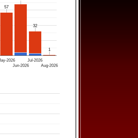
57
57
32
32
1
1
ay-2026
Jul-2026
6
Jun-2026
Aug-2026