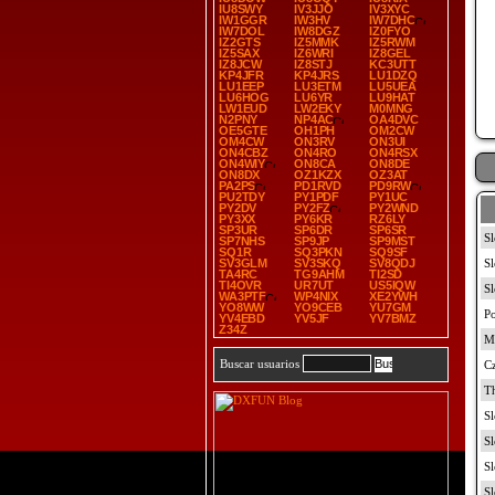
IU8SWY
IV3JJO
IV3XYC
IW1GGR
IW3HV
IW7DHC
IW7DOL
IW8DGZ
IZ0FYO
IZ2GTS
IZ5MMK
IZ5RWM
IZ5SAX
IZ6WRI
IZ8GEL
IZ8JCW
IZ8STJ
KC3UTT
KP4JFR
KP4JRS
LU1DZQ
LU1EEP
LU3ETM
LU5UEA
LU6HOG
LU6YR
LU9HAT
LW1EUD
LW2EKY
M0MNG
N2PNY
NP4AC
OA4DVC
OE5GTE
OH1PH
OM2CW
OM4CW
ON3RV
ON3UI
ON4CBZ
ON4RO
ON4RSX
ON4WIY
ON8CA
ON8DE
ON8DX
OZ1KZX
OZ3AT
PA2PS
PD1RVD
PD9RW
PU2TDY
PY1PDF
PY1UC
PY2DV
PY2FZ
PY2WND
PY3XX
PY6KR
RZ6LY
SP3UR
SP6DR
SP6SR
SP7NHS
SP9JP
SP9MST
SQ1R
SQ3PKN
SQ9SF
SV3GLM
SV3SKQ
SV8QDJ
TA4RC
TG9AHM
TI2SD
TI4OVR
UR7UT
US5IQW
WA3PTF
WP4NIX
XE2YWH
YO8WW
YO9CEB
YU7GM
YV4EBD
YV5JF
YV7BMZ
Z34Z
Buscar usuarios