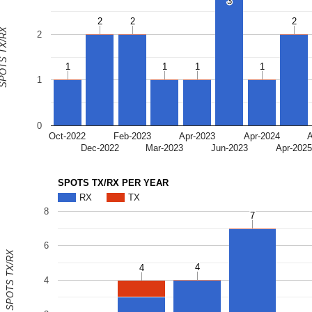
3
3
2
2
2
2
2
2
OTS TX/RX
2
1
1
1
1
1
1
1
1
1
0
Oct-2022
Feb-2023
Apr-2023
Apr-2024
Dec-2022
Mar-2023
Jun-2023
Apr-202
SPOTS TX/RX PER YEAR
RX
TX
8
7
7
6
SPOTS TX/RX
4
4
4
4
4