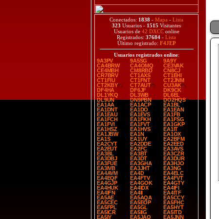
Conectados:
1838
-
Mapa
-
Lista
323
Usuarios -
1515
Visitantes
Usuarios de
42 DXCC
online
Registrados:
37684
-
Lista
Último registrado:
F4JEP
Usuarios registrados online
:
9A3PV
9A5SG
9A9Y
CA4BRW
CA4OMQ
CE3VAK
CE4MBH
CM8RBD
CN8CJ
CR7BRV
CT1AXS
CT1EHI
CT1FIU
CT1FNT
CT2JNM
CT2KBY
CT7AUT
CU3AK
DF4HA
DF6JF
DK9CK
DL1YKQ
DL3WB
DL6EL
DL9UN
DN9PBN
DO2HQS
EA1AA
EA1ACP
EA1BL
EA1DNT
EA1DO
EA1EAN
EA1EAU
EA1EVS
EA1FB
EA1FCH
EA1FKH
EA1FSG
EA1FVI
EA1FVT
EA1GKP
EA1HSZ
EA1HVS
EA1IT
EA1JBW
EA1N
EA1OX
EA1S
EA1UY
EA2BFM
EA2CYT
EA2DDE
EA2EED
EA2EUT
EA2FC
EA3AVS
EA3BL
EA3BT
EA3CZR
EA3DBJ
EA3DT
EA3DUR
EA3FUE
EA3GHA
EA3HJO
EA3IVB
EA3JHT
EA3NG
EA4AVM
EA4D
EA4ELC
EA4EQF
EA4FTV
EA4FVT
EA4GJP
EA4GOK
EA4GTY
EA4HUK
EA4IDX
EA4IFI
EA4IFN
EA4II
EA4ITF
EA5AE
EA5AQA
EA5CCY
EA5CEC
EA5EOP
EA5FHC
EA5FPL
EA5GL
EA5HYT
EA5ICR
EA5IIG
EA5ITD
EA5IY
EA5JAO
EA5JNN