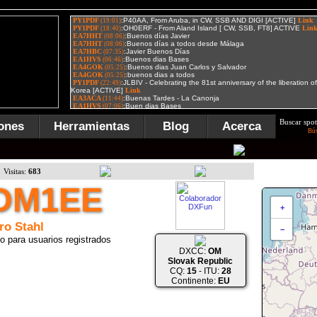
Buscar spot
ones
Herramientas
Blog
Acerca
Bú
Visitas:
683
OM1EE
+
ro Stahl
−
o para usuarios registrados
DXCC:
OM
Slovak Republic
CQ:
15
- ITU:
28
Continente:
EU