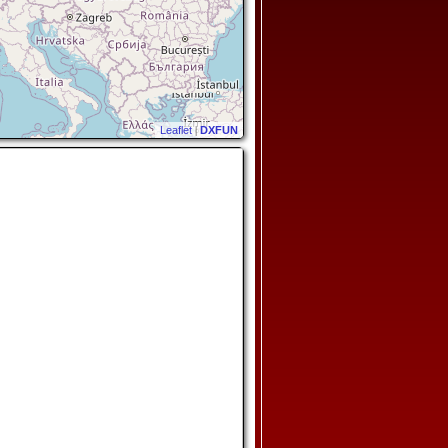
Leaflet
|
DXFUN