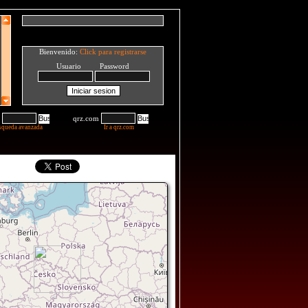
Bienvenido:
Click para registrarse
Usuario Password
qrz.com
squeda avanzada
Ir a qrz.com