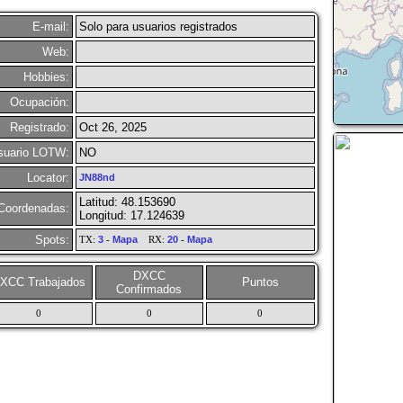
E-mail:
Solo para usuarios registrados
Web:
Hobbies:
Ocupación:
Registrado:
Oct 26, 2025
suario LOTW:
NO
Locator:
JN88nd
Latitud: 48.153690
Coordenadas:
Longitud: 17.124639
Spots:
TX:
3
-
Mapa
RX:
20
-
Mapa
DXCC
XCC Trabajados
Puntos
Confirmados
0
0
0