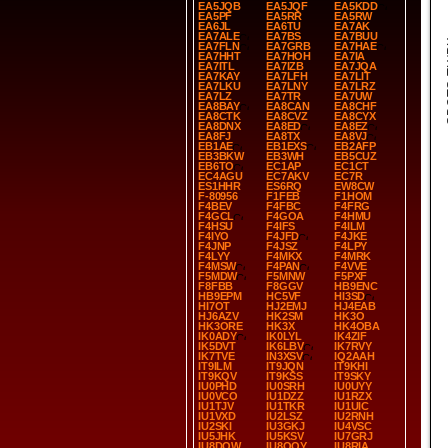
EA5JQB
EA5JQF
EA5KDD
EA5PF
EA5RR
EA5RW
EA6JL
EA6TU
EA7AK
EA7ALE
EA7BS
EA7BUU
SP
EA7FLN
EA7GRB
EA7HAE
EA7HHT
EA7HOH
EA7IA
EA7ITL
EA7IZB
EA7JQA
EA7KAY
EA7LFH
EA7LIT
EA7LKU
EA7LNY
EA7LRZ
EA7LZ
EA7TR
EA7UW
EA8BAY
EA8CAN
EA8CHF
EA8CTK
EA8CVZ
EA8CYX
EA8DNX
EA8ED
EA8EZ
EA8FJ
EA8TX
EA8VJ
EB1AE
EB1EXS
EB2AFP
EB3BKW
EB3WH
EB5CUZ
EB6TO
EC1AP
EC1CT
EC4AGU
EC7AKV
EC7R
ES1HHR
ES6RQ
EW8CW
F-80956
F1FEB
F1HOM
F4BEV
F4FBC
F4FRG
F4GCL
F4GOA
F4HMU
F4HSU
F4IFS
F4ILM
F4IYO
F4JFD
F4JKE
F4JNP
F4JSZ
F4LPY
F4LYY
F4MKX
F4MRK
F4MSW
F4PAN
F4VVE
F5MDW
F5MNW
F5PXF
F8FBB
F8GGV
HB9ENC
HB9EPM
HC5VF
HI3SD
HI7OT
HJ2EMJ
HJ4EAB
HJ6AZV
HK2SM
HK3O
HK3ORE
HK3X
HK4OBA
IK0ADY
IK0LYL
IK4ZIF
IK5DVT
IK6LBV
IK7RVY
IK7TVE
IN3XSV
IQ2AAH
IT9ILM
IT9JQN
IT9KHI
IT9KQV
IT9KSS
IT9SKY
IU0PHD
IU0SRH
IU0UYY
IU0VCO
IU1DZZ
IU1RZX
IU1TJV
IU1TKR
IU1UIC
IU1VXD
IU2LSZ
IU2RNH
IU2SKI
IU3GKJ
IU4VSC
IU5JHK
IU5KSV
IU7GRJ
IU8DOW
IU8OQY
IU8RIA