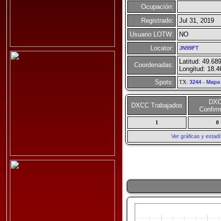
Ocupación:
Registrado:
Jul 31, 2019
Usuario LOTW:
NO
Locator:
JN99FT
Latitud: 49.68
Coordenadas:
Longitud: 18.4
Spots:
TX:
3244
-
Mapa
DX
DXCC Trabajados
Confir
1
0
Ver gráficas y esta