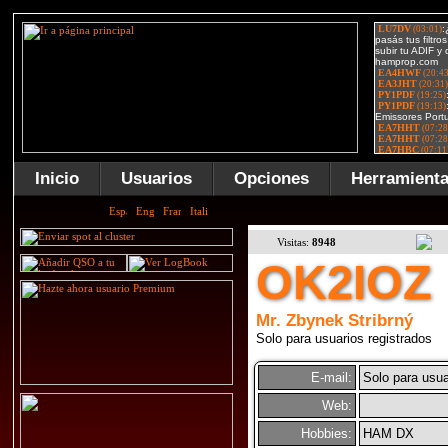
Inicio
Usuarios
Opciones
Herramient
Visitas:
8948
OK2IOZ
Mr. Zbynek Stribrný
Solo para usuarios registrados
E-mail:
Solo para usua
Web:
Hobbies:
HAM DX