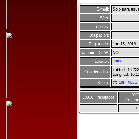
E-mail:
Solo para usua
Web:
Hobbies:
Ocupación:
Registrado:
Jan 15, 2016
Usuario LOTW:
NO
Locator:
JN88cj
Latitud: 48.23
Coordenadas:
Longitud: 16.
Spots:
TX:
188
-
Mapa
DX
DXCC Trabajados
Confir
0
0