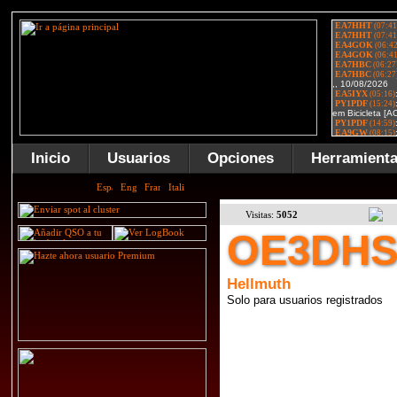
Inicio
Usuarios
Opciones
Herramient
Visitas:
5052
OE3DH
Hellmuth
Solo para usuarios registrados