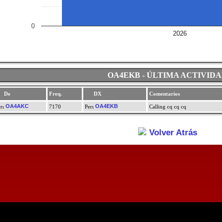
0
2026
OA4EKB - ÚLTIMA ACTIVID
De
Freq.
DX
Comentarios
OA4AKC
OA4EKB
7170
Calling cq cq cq
Volver Atrás