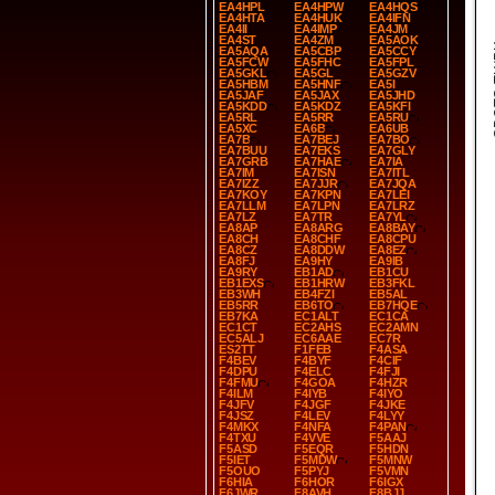
EA4HPL
EA4HPW
EA4HQS
EA4HTA
EA4HUK
EA4IFN
EA4II
EA4IMP
EA4JM
EA4ST
EA4ZM
EA5AOK
SP
EA5AQA
EA5CBP
EA5CCY
EA5FCW
EA5FHC
EA5FPL
EA5GKL
EA5GL
EA5GZV
EA5HBM
EA5HNF
EA5I
EA5JAF
EA5JAX
EA5JHD
EA5KDD
EA5KDZ
EA5KFI
EA5RL
EA5RR
EA5RU
EA5XC
EA6B
EA6UB
EA7B
EA7BEJ
EA7BO
EA7BUU
EA7EKS
EA7GLY
EA7GRB
EA7HAE
EA7IA
EA7IM
EA7ISN
EA7ITL
EA7IZZ
EA7JJR
EA7JQA
EA7KOY
EA7KPN
EA7LEI
EA7LLM
EA7LPN
EA7LRZ
EA7LZ
EA7TR
EA7YL
EA8AP
EA8ARG
EA8BAY
EA8CH
EA8CHF
EA8CPU
EA8CZ
EA8DDW
EA8EZ
EA8FJ
EA9HY
EA9IB
EA9RY
EB1AD
EB1CU
EB1EXS
EB1HRW
EB3FKL
EB3WH
EB4FZI
EB5AL
EB5RR
EB6TO
EB7HQE
EB7KA
EC1ALT
EC1CA
EC1CT
EC2AHS
EC2AMN
EC5ALJ
EC6AAE
EC7R
ES2TT
F1FEB
F4ASA
F4BEV
F4BYF
F4CIF
F4DPU
F4ELC
F4FJI
F4FMU
F4GOA
F4HZR
F4ILM
F4IYB
F4IYO
F4JFV
F4JGF
F4JKE
F4JSZ
F4LEV
F4LYY
F4MKX
F4NFA
F4PAN
F4TXU
F4VVE
F5AAJ
F5ASD
F5EQR
F5HDN
F5IET
F5MDW
F5MNW
F5OUO
F5PYJ
F5VMN
F6HIA
F6HOR
F6IGX
F6JWR
F8AVH
F8BJJ