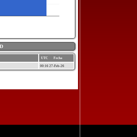
AD
UTC Fecha
00:16 27-Feb-26