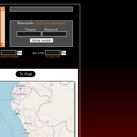
Bienvenido:
Click para registrarse
Usuario Password
qrz.com
squeda avanzada
Ir a qrz.com