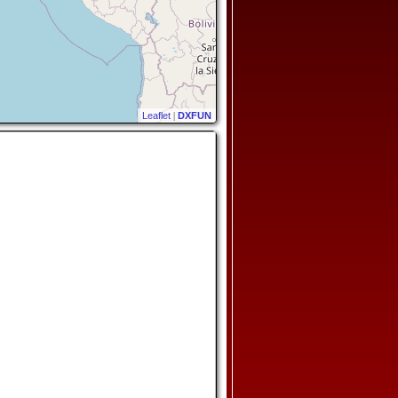
Leaflet
|
DXFUN