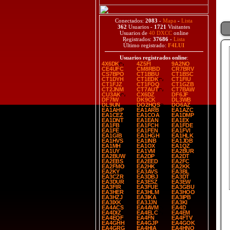
Conectados:
2083
-
Mapa
-
Lista
362
Usuarios -
1721
Visitantes
Usuarios de
40 DXCC
online
Registrados:
37686
-
Lista
Último registrado:
F4LUI
Usuarios registrados online
:
4X6DK
4Z5FI
9A2NO
CE4UFC
CM8RBD
CR7BRV
CS7BPO
CT1BBU
CT1BSC
CT1DYH
CT1EDK
CT1FIU
CT1FJZ
CT1FOQ
CT1GZB
CT2JNM
CT7AUT
CT7BAW
CU3AK
CX6DZ
DF6JF
DF7IW
DK9CK
DL3WB
DL9UN
DO2HQS
DO6AZ
EA1AHP
EA1ARB
EA1AZC
EA1CEZ
EA1COA
EA1DMP
EA1DNT
EA1EAN
EA1EX
EA1FB
EA1FCH
EA1FDE
EA1FE
EA1FEN
EA1FVI
EA1GIB
EA1HGH
EA1HLK
EA1HVS
EA1INB
EA1JDB
EA1MH
EA1OX
EA1QZ
EA1UY
EA1VM
EA2BUR
EA2BUW
EA2DP
EA2DT
EA2EBS
EA2EED
EA2FC
EA2FMO
EA2HK
EA2KK
EA2KY
EA3AVS
EA3BL
EA3CZR
EA3DBJ
EA3DT
EA3DUR
EA3ESZ
EA3EW
EA3FIR
EA3FUE
EA3GBU
EA3HER
EA3HLM
EA3HOO
EA3HZJ
EA3IKA
EA3IPB
EA3IXK
EA3JJN
EA3KI
EA4ACS
EA4AVM
EA4D
EA4DIZ
EA4ELC
EA4EM
EA4EQF
EA4FN
EA4FTV
EA4GHH
EA4GJP
EA4GOK
EA4GRG
EA4HIA
EA4HNO