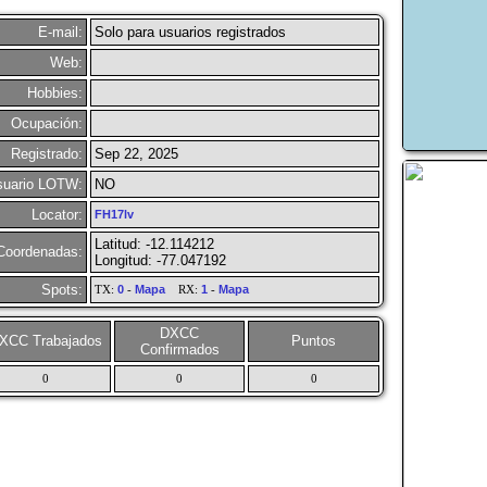
E-mail:
Solo para usuarios registrados
Web:
Hobbies:
Ocupación:
Registrado:
Sep 22, 2025
suario LOTW:
NO
Locator:
FH17lv
Latitud: -12.114212
Coordenadas:
Longitud: -77.047192
Spots:
TX:
0
-
Mapa
RX:
1
-
Mapa
DXCC
XCC Trabajados
Puntos
Confirmados
0
0
0