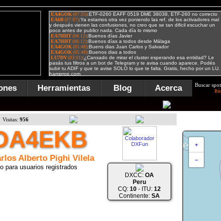
Buscar spot
ones
Herramientas
Blog
Acerca
Bú
Visitas:
956
OA4EKB
+
rlos Alberto Pighi Vilela
−
o para usuarios registrados
DXCC:
OA
Peru
CQ:
10
- ITU:
12
Continente:
SA