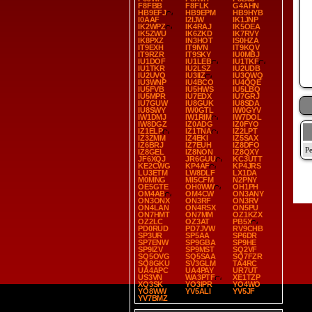
F8FBB
F8FLK
G4AHN
HB9EFJ
HB9EPM
HB9HYB
I0AAF
I2IJW
IK1JNP
IK2WPZ
IK4RAJ
IK5OEA
IK5ZWU
IK6ZKD
IK7RVY
IK8PXZ
IN3HOT
IS0HZA
IT9EXH
IT9IVN
IT9KQV
IT9RZR
IT9SKY
IU0MBJ
IU1DOF
IU1LEB
IU1TKF
IU1TKR
IU2LSZ
IU2UDB
IU2UVQ
IU3IIZ
IU3QWQ
IU3WNP
IU4BCO
IU4QQE
IU5FVB
IU5HWS
IU5LBQ
IU5MPR
IU7EDX
IU7GRJ
IU7GUW
IU8GUK
IU8SDA
IU8SWY
IW0GTL
IW0GYV
IW1DMJ
IW1RIM
IW7DOL
IW8DGZ
IZ0ADG
IZ0FYO
IZ1ELP
IZ1TNA
IZ2LPT
IZ3ZMM
IZ4EKI
IZ5SAX
IZ6BRJ
IZ7EUH
IZ8DFO
IZ8GEL
IZ8NON
IZ8QXY
JF6XQJ
JR6GUU
KC3UTT
KE2CWG
KP4AF
KP4JRS
LU3ETM
LW8DLF
LX1DA
M0MNG
MI5CFM
N2PNY
OE5GTE
OH0WW
OH1PH
OM4AB
OM4CW
ON3ANY
ON3ONX
ON3RF
ON3RV
ON4LAN
ON4RSX
ON5PU
ON7HMT
ON7MM
OZ1KZX
OZ2LC
OZ3AT
PB5X
PD0RUD
PD7JVW
RV9CHB
SP3UR
SP5AA
SP6DR
SP7ENW
SP9GBA
SP9HE
SP9IZV
SP9MST
SQ2VF
SQ5OVG
SQ5SAA
SQ7FZR
SQ8GKU
SV3GLM
TA4RC
UA4APC
UA4PAY
UR7UT
US3VN
WA3PTF
XE1TZP
XQ3SK
YO3IPR
YO4WO
YO8WW
YV5ALI
YV5JF
YV7BMZ