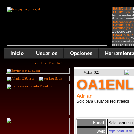
Inicio
Usuarios
Opciones
Herramient
Visitas:
320
OA1ENL
Adrian
Solo para usuarios registrados
E-mail:
Solo para usua
Web:
https://dmr.us.to