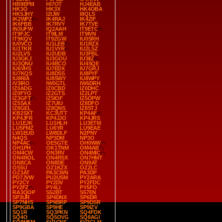
HB9EPM
HI7OT
HJ4EAB
HK3O
HK3X
HK4OBA
HK5JHY
I2IJW
I8QLS
IK2WPZ
IK4RAJ
IK4ZIF
IK6FBB
IK7RVY
IK7TVE
IN3UFW
IQ2AAH
IT9ETC
IT9FJC
IT9ILM
IT9IVN
IT9KQV
IT9ZGW
IU0SRH
IU0VCO
IU1LEB
IU1RZX
IU1TKR
IU1VYR
IU2LSZ
IU2LVS
IU2UDB
IU3FBL
IU3GKJ
IU3GOU
IU3IIZ
IU3QNU
IU4BCO
IU4SQE
IU6VHS
IU7EDX
IU7GRJ
IU7KQS
IU8DSS
IU8PYF
IU8RIA
IU8SWY
IU8WPY
IV3IRO
IW0GTL
IW6DRH
IZ0ADG
IZ0CBD
IZ0DHC
IZ0FYO
IZ2GTS
IZ2LPT
IZ3GFT
IZ5IOF
IZ5OPW
IZ5SAX
IZ7UIU
IZ8DFO
IZ8GEL
IZ8QNS
IZ8STJ
KB2SXT
KC3UTT
KP4AF
KP4JFR
KP4JJO
KP4JRS
LU1EJK
LU1HLH
LU3ETM
LU5FMZ
LU6YR
LU9EAE
LW1EUD
LW8DLF
N2PNY
N4QS
NP3DM
NP3O
NP4AC
OE5GTE
OH0WW
OH1PH
OK1TNM
OM4AB
OM4CW
ON3RV
ON4MIC
ON4ROL
ON4RSX
ON7HMT
ON8CA
ON8DE
ON9AT
OS5U
OZ1KZX
OZ2LC
OZ3AT
PA3CWN
PA3DP
PD7JVW
PU2USM
PY2ARA
PY2CY
PY2DV
PY2FDC
PY2FZ
PY4LI
PY5FO
RA3QOP
S52BT
S57EN
SP3UR
SP4DNX
SP6DR
SP7NHS
SP9BRP
SP9DSR
SP9GBA
SP9HE
SP9IZV
SQ1R
SQ3PKN
SQ4FDK
SQ4O
SQ5OVG
SQ8AGI