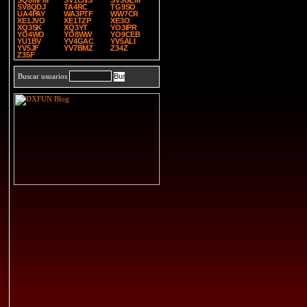
SQ8MFM
SV1CNS
SV3GLM
SV8QDJ
TA4RC
TG9SO
UA4PAY
WA3PTF
WW7CR
XE1JVO
XE1TZP
XE3O
XQ3SK
XQ3YT
YO3IPR
YO4WO
YO8WW
YO9CEB
YU1BV
YV4GAC
YV5ALI
YV5JF
YV7BMZ
Z34Z
Z35F
Buscar usuarios