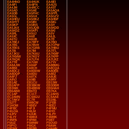
EA4HNO
EA4HUK
EA4IEI
EA4IFI
EA4IFN
EA4IJS
EA4JM
EA4RCC
EA4ST
EA5AD
EA5AE
EA5AQA
EA5DB
EA5FHC
EA5FPL
EA5GL
EA5GX
EA5GZV
EA5HEU
EA5HKZ
EA5HNF
EA5HYT
EA5IBI
EA5IIG
EA5IKP
EA5INS
EA5IY
EA5JAX
EA5JQB
EA5KDD
EA5KDZ
EA5KFI
EA5KI
EA5RL
EA5UJ
EA5V
EA5XC
EA6B
EA6JL
EA6TU
EA6UB
EA7B
EA7BEJ
EA7BFF
EA7BO
EA7BS
EA7BVH
EA7CPW
EA7EKS
EA7GRB
EA7HBU
EA7IA
EA7IM
EA7ITL
EA7JKU
EA7KAU
EA7KMF
EA7KMW
EA7KOY
EA7KPP
EA7KQK
EA7LFH
EA7LRZ
EA7TR
EA7UW
EA7YV
EA8AJW
EA8AP
EA8BMG
EA8BX
EA8CH
EA8CQA
EA8DCZ
EA8DDW
EA8DEE
EA8DQP
EA8DU
EA8EZ
EA8FJ
EA8TX
EA8UE
EA8VJ
EA9IB
EA9RY
EB1AE
EB1CU
EB1SW
EB2AFP
EB3BKW
EB3DBR
EB3WH
EB4BBW
EB5HAH
EB6ABR
EB6TO
EB7KA
EC1AP
EC1CT
EC2AHS
EC2AMN
EC4AGU
EC6AAE
EC7AKV
EC7R
ES1WL
ES2TT
EW8CW
F1FEB
F1HOM
F4BEV
F4EEJ
F4FBC
F4FJI
F4FMU
F4GOA
F4ILM
F4IYO
F4JFV
F4JUK
F4LPY
F4LYY
F4MKX
F4MRK
F4NFA
F4PAN
F5IET
F5IUZ
F5MNW
F5OUO
F5PYJ
F6IGX
F8AVH
F8DNX
F8FBB
G4AHN