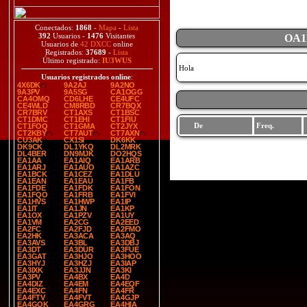
Conectados:
1868
-
Mapa
-
Lista
392
Usuarios -
1476
Visitantes
OA1
Usuarios de
42 DXCC
online
Registrados:
37689
-
Lista
Último registrado:
IU3WUS
Hola
Usuarios registrados online
:
4X6DK
9A2AJ
9A2NO
9A3PV
9A5SG
CA1OGG
CA4OMQ
CD6LHE
CE4UFC
CE4WLD
CM8RBD
CR7BQX
CR7BRV
CT1AXS
CT1BSC
CT1DMC
CT1EHI
CT1FIU
De
Freq.
CT1FOQ
CT1GMA
CT2JYX
CT2KBY
CT7AUT
CT7AXN
CU3AK
CX1SI
DK6KK
DK9CK
DL1YKQ
DL2MRK
DL4BER
DN9MJK
DO2HQS
EA1AA
EA1AIQ
EA1ARB
EA1ARJ
EA1AUO
EA1AZC
EA1BCK
EA1CEZ
EA1DLU
EA1EAN
EA1EAU
EA1FB
EA1FDE
EA1FDK
EA1FON
EA1FQO
EA1FRB
EA1FVI
EA1HVS
EA1HWP
EA1IP
EA1IT
EA1JN
EA1KP
EA1OX
EA1PZV
EA1UY
EA1VM
EA2CG
EA2EED
EA2FC
EA2FJD
EA2FMO
EA2HK
EA3ACA
EA3AQ
EA3AVS
EA3BL
EA3DBJ
EA3DT
EA3DUR
EA3FUE
EA3GAT
EA3HJO
EA3HOO
EA3HYJ
EA3HZJ
EA3IAP
EA3IXK
EA3JJN
EA3KI
EA3PV
EA4BX
EA4D
EA4DIZ
EA4EM
EA4EQF
EA4EXC
EA4FN
EA4FR
EA4FTV
EA4FVT
EA4GJP
EA4GOK
EA4GRG
EA4HIA