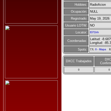
Hobbies:
Radioficion
Ocupación:
NULL
Registrado:
May 19, 2026
Usuario LOTW:
NO
Locator:
EI71hh
Latitud: -8.68
Coordenadas:
Longitud: -85.
Spots:
TX:
0
-
Mapa
R
DX
DXCC Trabajados
Confir
0
0