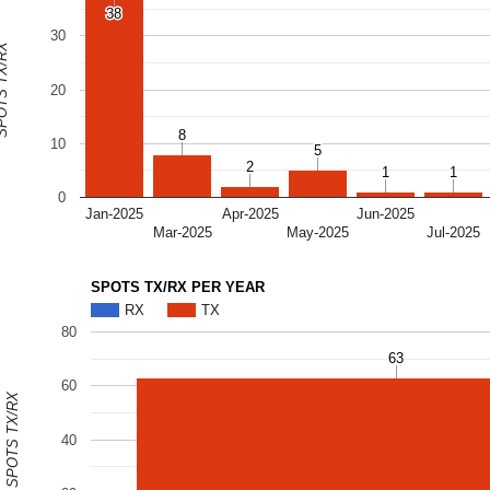
38
38
30
S TX/RX
20
8
8
10
5
5
2
2
1
1
1
1
0
Jan-2025
Apr-2025
Jun-2025
Mar-2025
May-2025
Jul-2025
SPOTS TX/RX PER YEAR
RX
TX
80
63
63
60
SPOTS TX/RX
40