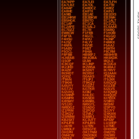
EA7KPP
EA7LEI
EA7LFH
EA7LRZ
EA7OL
EA7TR
EA8AP
EA8DCZ
EA8EZ
EA8HE
EA8TX
EA8VJ
SPOT
EA9IB
EB1AE
EB1EXS
EB1HRW
EB3BKW
EB3WH
EB5HGK
EB6TO
EC1ALT
EC1AP
EC1CA
EC1CZL
EC2AFE
EC5ALJ
EC6AAE
EC7DZZ
EC7R
ES6RQ
EW8CW
F1FEB
F1HOM
F4FTA
F4GCL
F4GGQ
F4HSU
F4IYU
F4JNP
F4JSZ
F4LYY
F4MKX
F4NFA
F4VVE
F5AAJ
F5ABV
F5IET
F5MTH
F5OCL
F6HIA
F8CRM
F8FBB
HB9EFJ
HB9HYB
HJ4EAB
HK4OBA
HK6KDK
I1SOP
I2IJW
I8QLS
IC8CQF
IK1JNP
IK1UGX
IK2JHD
IK2WSA
IK4RAJ
IK4ZIF
IK5DVT
IK7RVY
IN3HOT
IN3XSV
IQ2AAH
IQ9SZ
IS0AAS
IT9EXH
IT9IVN
IT9JPJ
IT9JXR
IT9KHI
IT9KQV
IU0QVQ
IU0UYY
IU1DZZ
IU1LEB
IU1TJV
IU1TKR
IU2LVS
IU2UVQ
IU3IIZ
IU3QWQ
IU3WNP
IU4LEC
IU4QQE
IU5MPR
IU5SEH
IU7EDX
IU8SWY
IU8WRL
IV3IRO
IV3JJO
IW0GTL
IW3HV
IW8DGZ
IZ0ADG
IZ0FYO
IZ1FRM
IZ2FOD
IZ3JYY
IZ3KQV
IZ3VAJ
IZ4KAN
IZ5RWM
IZ6BRJ
IZ8QNS
KB2SXT
KC3UTT
KP4AF
KP4JFR
KP4JRS
LU1EEP
LU6YR
LU7EN
LU7MC
LW8DLF
OE5GTE
OH0WW
OH1PH
OK1TNM
OM2TS
OM4CW
ON3ONX
ON3RV
ON3UI
ON4MIC
ON4ROL