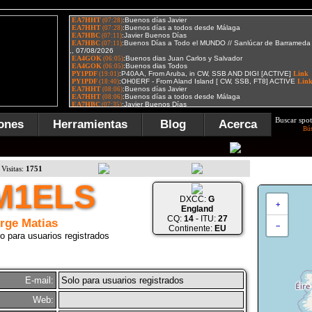
Buscar spot
ones
Herramientas
Blog
Acerca
Bú
Visitas:
1751
M1ELS
DXCC:
G
+
England
CQ:
14
- ITU:
27
rge Matias
−
Continente:
EU
o para usuarios registrados
E-mail:
Solo para usuarios registrados
Web: