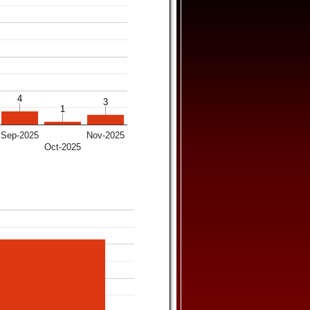
4
4
3
3
1
1
Sep-2025
Nov-2025
Oct-2025