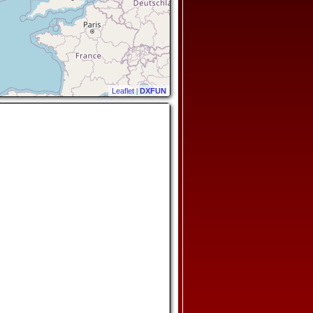
Leaflet
|
DXFUN