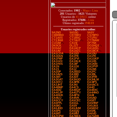
Conectados:
1902
-
Mapa
-
Lista
281
Usuarios -
1621
Visitantes
Usuarios de
41 DXCC
online
Registrados:
37686
-
Lista
Último registrado:
F4LUI
Usuarios registrados online
:
9A2NO
9A5SG
9A9Y
CM8RBD
CR7BRV
CS7BPO
CT1AXS
CT1BSC
CT1FIU
CT2JNM
CT7AUT
CT7BAW
CU3AK
CX1SI
DF7NX
DK9CK
DL2ZT
DO2HQS
DO6AZ
EA1ACP
EA1ASG
EA1AV
EA1AZC
EA1BCK
EA1COA
EA1DO
EA1DU
EA1EAN
EA1FB
EA1FE
EA1FMF
EA1FVI
EA1GKP
EA1GOI
EA1HLK
EA1HS
EA1HVS
EA1IIF
EA1KBI
EA1N
EA1OX
EA1PYP
EA1S
EA1Z
EA2AK
EA2DP
EA2EED
EA2FC
EA3AVS
EA3BD
EA3BL
EA3BT
EA3DT
EA3FIR
EA3GAT
EA3HJO
EA3HLM
EA3HYJ
EA3IPB
EA3IPS
EA3JHT
EA3KI
EA4ACS
EA4BMF
EA4CS
EA4D
EA4DIZ
EA4EQF
EA4EXC
EA4GJP
EA4GTY
EA4HNO
EA4HUK
EA4IFN
EA4II
EA4IUJ
EA4IVK
EA5AD
EA5CCY
EA5CEC
EA5ET
EA5FPL
EA5GL
EA5HNF
EA5IIG
EA5IY
EA5JAX
EA5JHD
EA5JUM
EA5KDZ
EA5PS
EA5QQ
EA5RL
EA5RT
EA5RU
EA6VD
EA7CPW
EA7EKS
EA7GRB