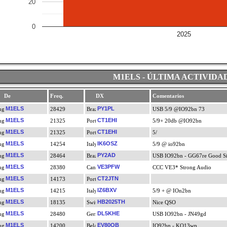
20
0
2025
M1ELS - ÚLTIMA ACTIVIDA
De
Freq.
DX
Comentarios
M1ELS
PY1PL
28429
USB 5/9 @IO92bn 73
M1ELS
CT1EHI
21325
5/9+ 20db @IO92bn
M1ELS
CT1EHI
21325
5/
M1ELS
IK6OSZ
14254
5/9 @ io92bn
M1ELS
PY2AD
28464
USB IO92bn - GG67re Good Si
M1ELS
VE3PFW
28380
CCC VE3* Strong Audio
M1ELS
CT2JTN
14173
M1ELS
IZ6BXV
14215
5/9 + @ IOn2bn
M1ELS
HB2025TH
18135
Nice QSO
M1ELS
DL5KHE
28480
USB IO92bn - JN49gd
M1ELS
EV80OB
14200
IO92bn - KO13wp