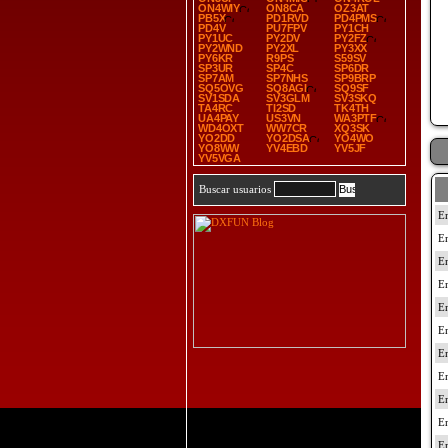
ON4WIY
ON8CA
OZ3AT
PB5X
PD1RVD
PD4PMS
PD4V
PU7FPV
PY1CH
PY1UC
PY2DV
PY2FZ
PY2WND
PY2XL
PY3XX
PY6KR
R9PS
S59SV
SP3UR
SP4C
SP6DR
SP7AM
SP7NHS
SP9BRP
SQ5OVG
SQ8AGI
SQ9SF
SV1SDA
SV3GLM
SV3SKQ
TA4RC
TI2SD
TK4TH
UA4PAY
US3VN
WA3PTF
WD4OXT
WW7CR
XQ3SK
YO2DD
YO2DSA
YO4WO
YO8WW
YV4EBD
YV5JF
YV5VGA
Buscar usuarios