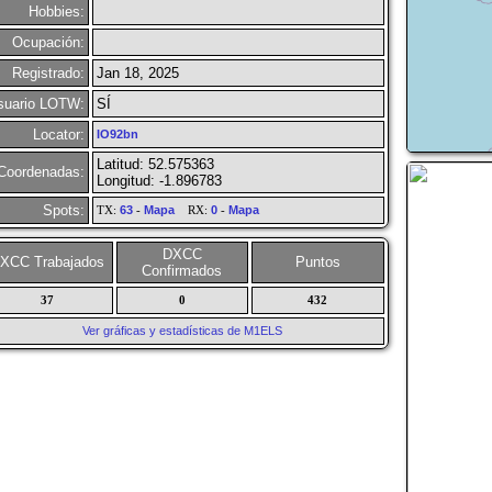
Hobbies:
Ocupación:
Registrado:
Jan 18, 2025
suario LOTW:
SÍ
Locator:
IO92bn
Latitud: 52.575363
Coordenadas:
Longitud: -1.896783
Spots:
TX:
63
-
Mapa
RX:
0
-
Mapa
DXCC
XCC Trabajados
Puntos
Confirmados
37
0
432
Ver gráficas y estadísticas de M1ELS