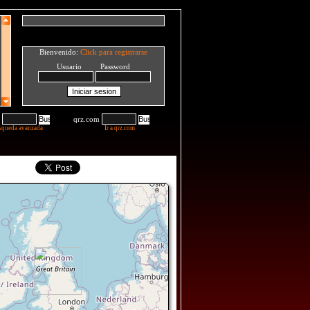
Bienvenido:
Click para registrarse
Usuario Password
qrz.com
squeda avanzada
Ir a qrz.com