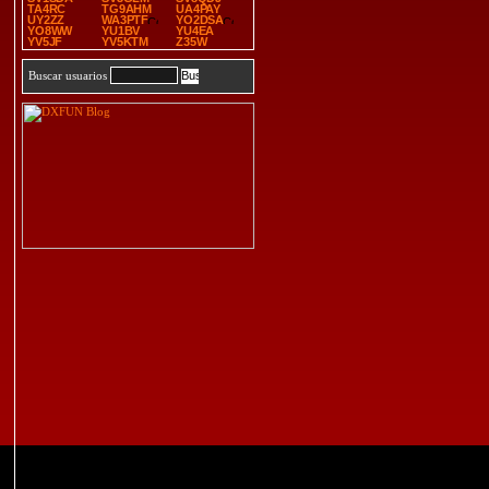
TA4RC
TG9AHM
UA4PAY
UY2ZZ
WA3PTF
YO2DSA
YO8WW
YU1BV
YU4EA
YV5JF
YV5KTM
Z35W
Buscar usuarios