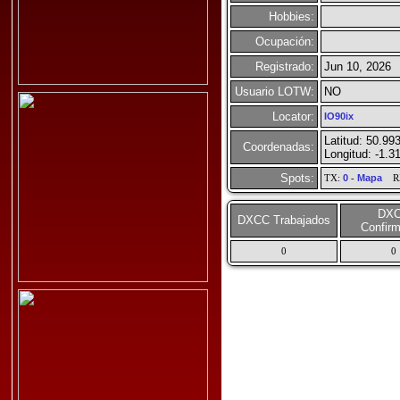
Hobbies:
Ocupación:
Registrado:
Jun 10, 2026
Usuario LOTW:
NO
Locator:
IO90ix
Latitud: 50.99
Coordenadas:
Longitud: -1.3
Spots:
TX:
0
-
Mapa
R
DX
DXCC Trabajados
Confir
0
0