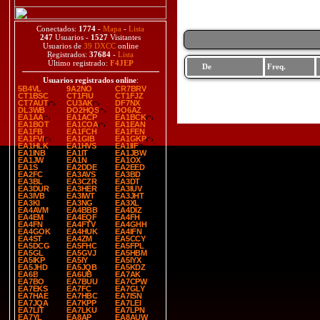
Conectados:
1774
-
Mapa
-
Lista
247
Usuarios -
1527
Visitantes
Usuarios de
39 DXCC
online
Registrados:
37684
-
Lista
Último registrado:
F4JEP
De
Freq.
Usuarios registrados online
:
5B4VL
9A2NO
CR7BRV
CT1BSC
CT1FIU
CT1FJZ
CT7AUT
CU3AK
DF7NX
DL3WB
DO2HQS
DO6AZ
EA1AA
EA1ACP
EA1BCK
EA1BOT
EA1COA
EA1EAN
EA1FB
EA1FCH
EA1FEN
EA1FVI
EA1GIB
EA1GKP
EA1HLK
EA1HVS
EA1IIF
EA1INB
EA1IT
EA1JBW
EA1JW
EA1N
EA1OX
EA1S
EA2DDE
EA2EED
EA2FC
EA3AVS
EA3BD
EA3BL
EA3CZR
EA3DT
EA3DUR
EA3HER
EA3IUV
EA3IVB
EA3IWT
EA3JHT
EA3KI
EA3NG
EA3XL
EA4AVM
EA4BBB
EA4DIZ
EA4EM
EA4EQF
EA4FH
EA4FN
EA4FTV
EA4GHH
EA4GOK
EA4HUK
EA4IFN
EA4ST
EA4ZM
EA5CCY
EA5DCG
EA5FHC
EA5FPL
EA5GL
EA5GVJ
EA5HBM
EA5IKP
EA5IY
EA5IYX
EA5JHD
EA5JQB
EA5KDZ
EA6B
EA6UB
EA7AK
EA7BO
EA7BUU
EA7CPW
EA7EKS
EA7FC
EA7GLY
EA7HAE
EA7HBC
EA7ISN
EA7JQA
EA7KPP
EA7LEI
EA7LIT
EA7LKU
EA7LPN
EA7YL
EA8AP
EA8AUW