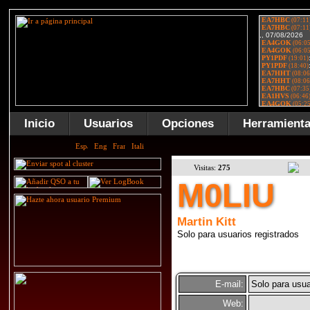
Inicio
Usuarios
Opciones
Herramient
Visitas:
275
M0LIU
Martin Kitt
Solo para usuarios registrados
E-mail:
Solo para usua
Web: