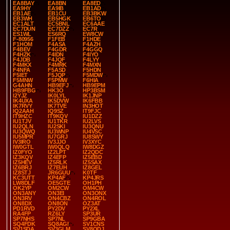
EA8BAY
EA8BN
EA8ED
EA9HY
EA9IB
EB1AD
EB1AE
EB1CU
EB3BKW
EB3WH
EB5HGK
EB6TO
EC1ALT
EC5BNL
EC6AAE
EC7DUN
EC7DZZ
EC7R
ES1WL
ES6RQ
EW8CW
F-80956
F1FEB
F1HDE
F1HOM
F4ASA
F4AZH
F4BEV
F4GDR
F4GGQ
F4HZK
F4IDN
F4IYO
F4JDB
F4JQF
F4LYY
F4MKX
F4MRK
F4MXN
F4NFA
F5ASD
F5HDN
F5IET
F5JQP
F5MDW
F5MNW
F5PMW
F6HIA
G4AHN
HB9EFJ
HB9EPM
HB9FBG
HK3O
HP3BSM
I2YJZ
IK0LYL
IK1JNP
IK4UXA
IK5DVW
IK6FBB
IK7RVY
IK7TVE
IN3HOT
IQ2AAH
IQ9SZ
IT9FJC
IT9HZC
IT9KQV
IU1DZZ
IU1TJV
IU1TKR
IU2LVS
IU2QLN
IU2SKI
IU3QNU
IU3QWQ
IU3WNP
IU4VSC
IU5MPR
IU7GRJ
IU8SWY
IV3IRO
IV3JJO
IV3XYC
IW0GTL
IW0QLQ
IW8DGZ
IZ0FYO
IZ2LPT
IZ2QDC
IZ3KQV
IZ4EFP
IZ5EBD
IZ5HEV
IZ5RLK
IZ5SAX
IZ6BRJ
IZ7EUH
IZ8GEL
IZ8STJ
JR6GUU
K0TF
KC3UTT
KP4AF
KP4JRS
LW8DLF
OE5GTE
OH1PH
OK2YP
OM2CW
OM4CW
ON3ANY
ON3EI
ON3ONX
ON3RV
ON4CBZ
ON4ROL
ON8DX
ON8ON
OZ3AT
PD1RVD
PY2DV
PY2XL
RA4FP
RZ6LY
SP3UR
SP7NHS
SP7NL
SP9GBA
SQ4FDK
SQ8AGI
SV1CNS
SV1SDA
SV3GLM
SV8QDJ