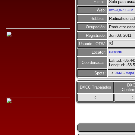
E-mail:
Solo para usua
Web:
http://QRZ.COM
Hobbies:
Radioaficionad
Ocupación:
Productor gan
Registrado:
Jun 08, 2011
Usuario LOTW:
SÍ
Locator:
GF03NG
Latitud: -36.44
Coordenadas:
Longitud: -58.
Spots:
TX:
3661
-
Mapa
DX
DXCC Trabajados
Confir
0
0