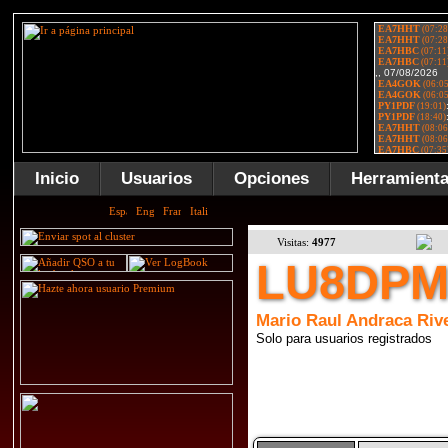
Inicio
Usuarios
Opciones
Herramient
Visitas:
4977
LU8DP
Mario Raul Andraca Riv
Solo para usuarios registrados