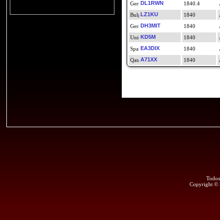
DL1RWN
1840.4
LZ1KU
1840
DH3MIT
1840
KD5M
1840
EA3DIX
1840
A71XX
1840
Todos
Copyright ©