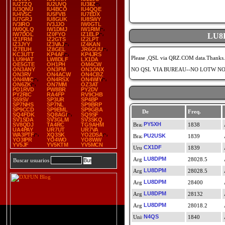
IU2TZQ
IU2UVQ
IU3IIZ
IU3QNU
IU4BCO
IU4QQE
IU4VSC
IU5FVB
IU7EDX
IU7GRJ
IU8GUK
IU8SWY
IV3IRO
IV3JJO
IW0GTL
IW0QLQ
IW1DMJ
IW1RIM
IW7DOL
IZ0FYO
IZ1ELP
LU8
IZ1FRM
IZ2GTS
IZ2LPT
IZ3JYY
IZ3VAJ
IZ4KAN
IZ7EUH
IZ8GEL
JR6GUU
KC3UTT
KP4AF
KP4JRS
Please ,QSL via QRZ.COM data.Thank
LU9HAT
LW8DLF
LX1DA
OE5GTE
OH1PH
OM4CW
ON3ANY
ON3FM
ON3ONX
NO QSL VIA BUREAU--NO LOTW N
ON3RV
ON4ACW
ON4CBZ
ON4MIC
ON4RSX
ON4WIY
ON6ZK
ON7MM
OZ3AT
PD1RVD
PW8BR
PY2DV
PY2RIC
RA4FP
RV9CHB
S59SV
SP3UR
SP4BP
SP7NHS
SP7NL
SP9BRP
SP9CCD
SP9EML
SP9GBA
De
Freq.
SQ4FDK
SQ8AGI
SQ9SF
SV1SDA
SV3GLM
SV3SKQ
PY5XH
SV8QDJ
TA4RC
TG9AHM
1838
UA4PAY
UR7UT
UR7VA
WA3PTF
XQ3SK
YO2DSA
PU2USK
1839
YO3IPR
YO4WO
YO8WW
YV5JF
YV5KTM
YV5MCN
CX1DF
1839
LU8DPM
28028.5
Buscar usuarios
LU8DPM
28028.5
LU8DPM
28400
LU8DPM
28132
LU8DPM
28018.2
N4QS
1840